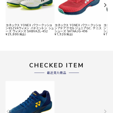
ヨネックス YONEX パワークッショ
ヨネックス YONEX パワークッショ
ヨネッ
ン65ZVAウィメン バドミントン シュ
ンアドアクセルジュニアGC. テニス
ンアド
ーズ ウィメンズ SHBVAZL-452
シューズ SHTAAJG-496
シューズ
¥
19,800
¥
7,920
¥
7,92
(税込)
(税込)
CHECKED ITEM
最近見た商品