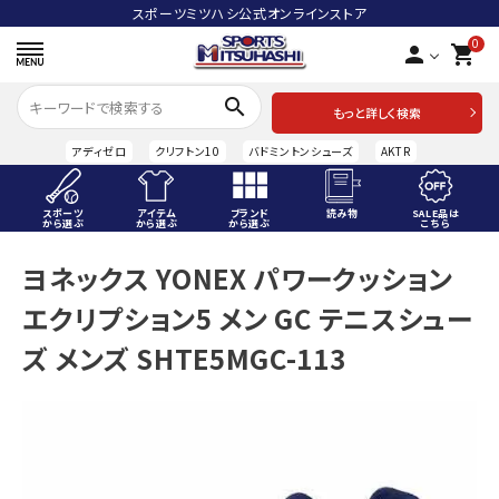
スポーツミツハシ公式オンラインストア
0
person
shopping_cart
search
もっと詳しく検索
アディゼロ
クリフトン10
バドミントンシューズ
AKTR
スポーツ
アイテム
ブランド
読み物
SALE品は
から選ぶ
から選ぶ
から選ぶ
こちら
ACCOUNT MENU
ヨネックス YONEX パワークッション
ようこそ ゲスト 様
エクリプション5 メン GC テニスシュー
meeting_room
person
ログイン
会員登録
ズ メンズ SHTE5MGC-113
スポーツから選ぶ
アイテムから選ぶ