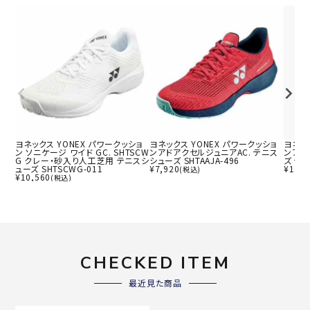
ヨネックス YONEX パワークッショ
ヨネックス YONEX パワークッショ
ヨネッ
ン ソニケージ ワイド GC. SHTSCW
ンアドアクセルジュニアAC. テニス
ンアド
G クレー・砂入り人工芝用 テニスシ
シューズ SHTAAJA-496
ズ テニ
ューズ SHTSCWG-011
¥
7,920
¥
14,8
(税込)
¥
10,560
(税込)
CHECKED ITEM
最近見た商品