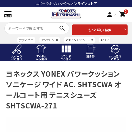
スポーツミツハシ公式オンラインストア
0
person
shopping_cart
search
もっと詳しく検索
アディゼロ
クリフトン10
バドミントンシューズ
AKTR
スポーツ
アイテム
ブランド
読み物
SALE品は
から選ぶ
から選ぶ
から選ぶ
こちら
ACCOUNT MENU
ヨネックス YONEX パワークッション
ようこそ ゲスト 様
ソニケージ ワイド AC. SHTSCWA オ
meeting_room
person
ログイン
会員登録
ールコート用 テニスシューズ
SHTSCWA-271
スポーツから選ぶ
アイテムから選ぶ