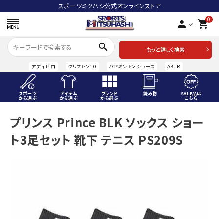
スポーツミツハシ公式オンラインストア
0
person
shopping_cart
search
もっと詳しく検索
アディゼロ
クリフトン10
バドミントンシューズ
AKTR
スポーツ
アイテム
ブランド
読み物
SALE品は
から選ぶ
から選ぶ
から選ぶ
こちら
ACCOUNT MENU
プリンス Prince BLK ソックス ショー
ようこそ ゲスト 様
ト3足セット 靴下 テニス PS209S
meeting_room
person
ログイン
会員登録
スポーツから選ぶ
アイテムから選ぶ