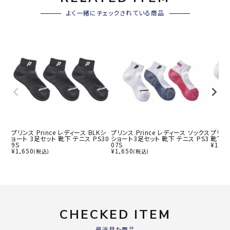
よく一緒にチェックされている商品
プリンス Prince レディース BLKシ
プリンス Prince レディース ソックス
プリンス
ョート 3足セット 靴下 テニス PS30
ショート3足セット 靴下 テニス PS3
靴下 テ
9S
07S
¥
1,65
¥
1,650
¥
1,650
(税込)
(税込)
CHECKED ITEM