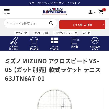
スポーツミツハシ公式オンラインストア
0
person
shopping_cart
search
もっと詳しく検索
アディゼロ
クリフトン10
バドミントンシューズ
AKTR
スポーツ
アイテム
ブランド
読み物
SALE品は
から選ぶ
から選ぶ
から選ぶ
こちら
ACCOUNT MENU
ミズノ MIZUNO アクロスピード VS-
ようこそ ゲスト 様
05 【ガット別売】 軟式ラケット テニス
meeting_room
person
ログイン
会員登録
63JTN6A7-01
スポーツから選ぶ
アイテムから選ぶ