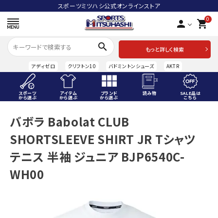
スポーツミツハシ公式オンラインストア
0
person
shopping_cart
search
もっと詳しく検索
アディゼロ
クリフトン10
バドミントンシューズ
AKTR
スポーツ
アイテム
ブランド
読み物
SALE品は
から選ぶ
から選ぶ
から選ぶ
こちら
ACCOUNT MENU
バボラ Babolat CLUB
ようこそ ゲスト 様
SHORTSLEEVE SHIRT JR Tシャツ
meeting_room
person
ログイン
会員登録
テニス 半袖 ジュニア BJP6540C-
WH00
スポーツから選ぶ
アイテムから選ぶ