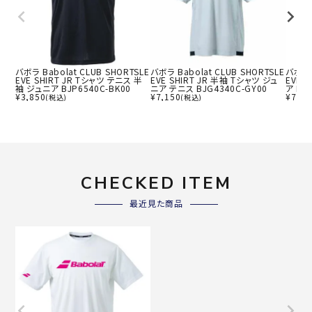
バボラ Babolat CLUB SHORTSLE
バボラ Babolat CLUB SHORTSLE
バボラ 
EVE SHIRT JR Tシャツ テニス 半
EVE SHIRT JR 半袖 Tシャツ ジュ
EVE 
袖 ジュニア BJP6540C-BK00
ニア テニス BJG4340C-GY00
ア BJ
¥
3,850
¥
7,150
¥
7,15
(税込)
(税込)
CHECKED ITEM
最近見た商品