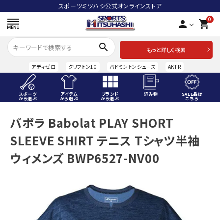
スポーツミツハシ公式オンラインストア
0
person
shopping_cart
search
もっと詳しく検索
アディゼロ
クリフトン10
バドミントンシューズ
AKTR
スポーツ
アイテム
ブランド
読み物
SALE品は
から選ぶ
から選ぶ
から選ぶ
こちら
ACCOUNT MENU
バボラ Babolat PLAY SHORT
ようこそ ゲスト 様
SLEEVE SHIRT テニス Tシャツ半袖
meeting_room
person
ログイン
会員登録
ウィメンズ BWP6527-NV00
スポーツから選ぶ
アイテムから選ぶ