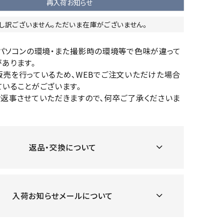
再入荷お知らせ
OKA
hum
JFIT
le coq
バスケットボール
バレーボール
mel
sporti
し訳ございません。ただいま在庫がございません。
f
ケットボールシューズ
バレーボールシューズ
のパソコンの環境・また撮影時の環境等で色味が違って
ケットボールウェア
バレーボールウェア
あります。
リカウェア・グッズ
バレーボール用サポーター
販売を行っているため、WEBでご注文いただけた場合
ル（バスケットボール）
ボール（バレーボール）
いることがございます。
ZeS
mand
Marbl
Marm
お返事させていただきますので、何卒ご了承くださいま
ル用品（バスケットボール）
ボール用品（バレーボール）
MBR
uka
e
ot
クス
ソックス
他アクセサリー
その他アクセサリー
返品・交換について
ツハ
MIZUN
molte
MTG
スイム・競泳
ランニング
オリ
O
n
ナル
入荷お知らせメールについて
水着・練習水着
メンズランニングシューズ
ットネス水着
レディースランニングシューズ