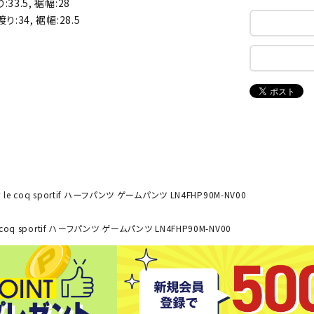
:33.5, 裾幅:28
ンドボール）
ヘッドギア（ラグビー）
スク
渡り:34, 裾幅:28.5
セサリー
ソックス
スイ
NEUT
New
NI
その他アクセサリー
ゴー
RALW
Balan
ORKS
ce
その
マリ
ON
ONYO
P
ーキング
フィットネス・ヨガ
NE
LT
le coq sportif ハーフパンツ ゲームパンツ LN4FHP90M-NV00
ーキングシューズ
ヨガウェア
トレ
ウォーキングシューズ
ヨガマット
健康
coq sportif ハーフパンツ ゲームパンツ LN4FHP90M-NV00
セサリー
ヨガアクセサリー
Rawli
Real
Re
ダンス・フィットネスウェア
ngs
Stone
ou
ダンス・フィットネスシューズ
インナーウェア