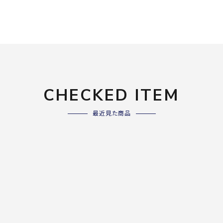
ライ
ソックス
その
その他アクセサリー
Wacoa
Wilso
Ws
l CW-X
n
io
CHECKED ITEM
最近見た商品
ZETT