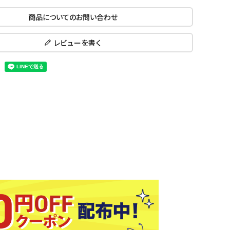
ール水着
ジュニアランニングシューズ
商品についてのお問い合わせ
ムキャップ
ランニングウェア
KE
Nittak
Ocean
ogaw
グル
ランニングタイツ
u
Pacifi
a tent
レビューを書く
c
他アクセサリー
ランニングソックス
ンスポーツ
ランニングキャップ
ランニングバッグ・ポーチ
その他アクセサリー
ENA
phite
Prince
PUMA
トレーニング用品
アウトドア
Y
n
ーニング用品
メンズアウトドアウェア
グッズ
ウィメンズアウトドアウェア
キッズ・ベビーアウトドアウェア
efT
RUST
ryka
SALO
アウトドアシューズ
rer
Y
MON
トレッキングシューズ
帽子