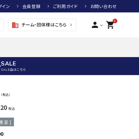
グイン
会員登録
ご利用ガイド
お問い合わせ
0
person
shopping_cart
チーム・団体様はこちら
business
SALE
SALE品はこちら
野球
キッズアパレル
テニス
その他アクセサリー
0
（税込）
グラブ・ミット
トップス
硬式テニスラケット
ボール
620
KTR
arena
asics
ATHL
税込
グラブ・ミット
ジャケット・アウター
ジュニア硬式テニスラケット
季節対策商品
ETA
進呈 ]
野球グラブ・ミット
ボトムス・パンツ
ソフトテニスラケット
健康グッズ
トボール用グラブ・ミット
その他ウェア
ストリングス・ガット（テニス）
ヨガマット
00