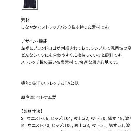
バト
素材
バドミント
しなやかなストレッチバック性を持った素材です。
ストリングス
デザイン・機能
バドミント
左裾にブランドロゴが刺繍されており、シンプルで汎用性の高
バドミント
どんなシャツにも合わやすく、1枚持っていると便利です。
シャトル
ストレッチ性の高い布帛素材で、快適な履き心地です。
グリップテ
バッグ
機能：吸汗/ストレッチ/JTA公認
ソックス
その他アク
原産国：ベトナム製
ハン
【製品寸法】
S : ウエスト:66, ヒップ:104, 股上:32, 股下:20, 総丈:48, 渡り
ハンドボー
M : ウエスト:70, ヒップ:106, 股上:33, 股下:21, 総丈:51, 渡
ハンドボー