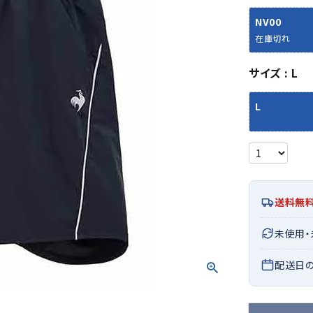
シューズアクセサリー
硬式
ソックス
NV00
フットボールサンダル
軟式
Babol
BIKE
B
在庫切れ
セサリー
at
ER
サッカーウェア
少年
シューズ
バッグ
ジュニアサッカーウェア
ソフ
サイズ
L
レプリカ商品
野球
メンズランニング
バックパック
ジュニアレプリカ商品
少年
L
ウイメンズランニング
トートバッグ
サッカーボール
野球
ジュニアランニング
ショルダーバッグ
CEP
Chaco
C
フットサルボール
ジュ
サッカースパイク
ボディー・ウエストバッグ
tt
pi
サッカーバッグ
ユニ
ジュニアサッカースパイク
ダッフル・ボストンバッグ
その他アクセサリー
バッ
サッカー・フットサルトレーニン
テニスバッグ
送料無
イン
グシューズ
その他バッグ
その
ジュニアサッカー・フットサルト
DESC
FINTA
Fo
未使用
レーニングシューズ
バッ
ENTE
e
野球スパイク・シューズ
配送日
メン
少年野球スパイク・シューズ
ソッ
バスケットボールシューズ
その