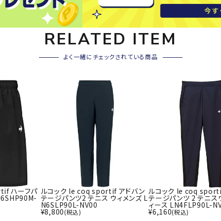
その他アクセサリー
SAYSK
Sondi
SP
RELATED ITEM
Y
co
O
トレーニング・ジム/カジ
・格闘技
よく一緒にチェックされている商品
ュアル
キャ
メンズウェア
クー
suria
SVOL
S
ウィメンズウェア
技小物
クッ
ME
S
キッズウェア
シュ
コンプレッションウェア
テー
インナーウェア
テー
シューズ
テン
ジュニアシューズ
バー
ブーツ・サンダル
rtif ハーフパ
ルコック le coq sportif アドバン
ルコック le coq spor
TRIGG
uhlsp
U
バッ
6SHP90M-
テージパンツ2 テニス ウィメンズ L
テージパンツ 2 テニス
バッグ
ERPOI
ort
O
N6SLP90L-NV00
ィース LN4FLP90L-N
ベッ
¥
8,800
¥
6,160
(税込)
(税込)
NT
キャップ