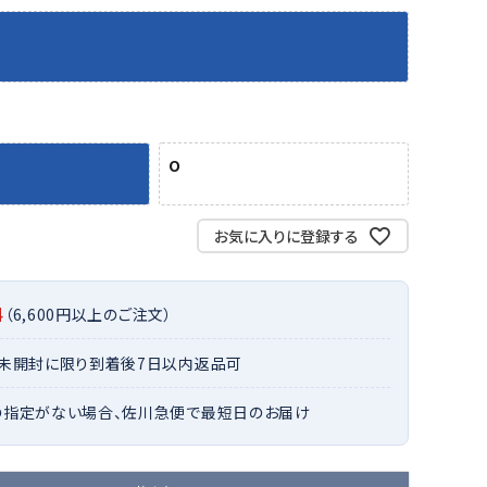
バット
ストリングス・ガット（ソフトテニス）
サポーター・テーピング
バット
グリップテープ
タオル
UTT
CANT
CAPT
ccilu
FLY
ERBU
AIN
軟式バット
エッジガード
ソックス
帽子
RY
STAG
トボール用バット
テニスシューズ
スパイク・シューズ
テニスバッグ
ランニング・陸上ソックス
キャップ
野球スパイク・シューズ
テニスウェア
O
テニス・バドミントンソックス
ハット
ウェア
キャップ・バイザー
野球ソックス
サンバイザー
ham
Colum
CONV
DA
ニア野球ウェア
ソックス
バスケットソックス
ニット帽・ビーニー
お気に入りに登録する
on
bia
ERSE
MISS
フォーム・練習着
ボール（テニス）
バレーボールソックス
その他キャップ
ティング手袋
その他アクセサリー
トレッキングソックス
料
（6,600円以上のご注文）
ナーグローブ（守備用手袋）
ラグビーソックス
他手袋
トレーニング・ジム・カジュアル
xfir
G-FIT
gol.
GOSE
・未開封に限り到着後7日以内返品可
グ・ケース
N
の指定がない場合、佐川急便で最短日のお届け
テナンス用品
クス・ストッキング
他アクセサリー