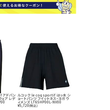
ソックス
バッグ
AZI
Speed
SSK
Super
o
Natur
その他アクセサリー
al
キャンプ用品
リー・コンテナ
ラー・ジャグ
WAN
Tasm
Tecnif
THE
キングウェア
ania
ibre
NORT
ラフ・寝具
Surf
H
FACE
ブル・チェア関連
ブルウェア
ト・タープ用品
ベキュー・焚き火
tif アドバン
ルコック le coq sportif はっ水 シ
MBR
UNDE
VICTA
VIEW
グ
ウェア レデ
ョートパンツ フイットネス・ヨガ ウ
R
S
V00
ィメンズ LT6SHP00L-NV00
ト・マット・シート
¥
5,720
(税込)
ARMO