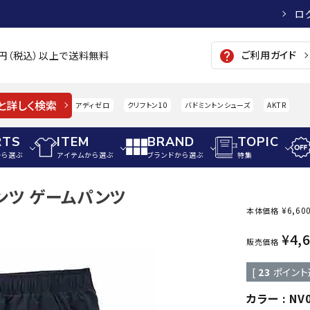
ロ
ご利用ガイド
help
00円（税込）以上で送料無料
と詳しく検索
アディゼロ
クリフトン10
バドミントンシューズ
AKTR
RTS
ITEM
BRAND
TOPIC
から選ぶ
アイテムから選ぶ
ブランドから選ぶ
特集
フパンツ ゲームパンツ
メンズアパレル
サッカー・フットサル
ウィメンズアパレル
¥
6,60
本体価格
パイク・シューズ
トップス
サッカースパイク
トップス
硬式
¥
4,
adidas
AIGLE
A
販売価格
シューズアクセサリー
ジャケット・アウター
ジュニアサッカースパイク
ジャケット・アウター
軟式
[
23
ポイント
メンズ・ユニセックスウ
ボトムス・パンツ
トレーニングシューズ
ボトムス・パンツ
少年
その他ウェア
ジュニアレーニングシューズ
その他ウェア
ソフ
カラー
NV
ウィメンズウェア