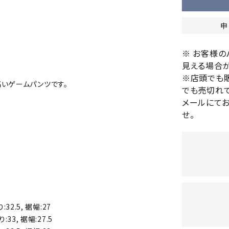
バレーボールシューズ
HEAD
HELLY
H
ミントン
卓球
テニスシューズ
HANS
申
EN
バドミントンシューズ
ンラケット
卓球ラケット
バス
※ お客様
フィットネスシューズ
・ガット
ラバー
バス
見える場合が
陸上スパイク・シューズ
ンシューズ
卓球シューズ
レプ
※店頭でも
ハンドボールシューズ
いゲームパンツです。
ンウェア
卓球ウェア
ボー
でも売切れて
LI-
LUXIL
LU
ウォーキング・トレッキングシュ
メールにて
ボール（卓球）
ボー
NING
ON
O
ーズ
せ。
ープ
その他アクセサリー
ソッ
A
アウトドアシューズ
卓球台
その
トレーニング・ジム・カジュアル
キッズカジュアル
セサリー
スイム・競泳
MIKAN
MIKAS
ミ
ドボール
ラグビー
サンダル
O
A
シ
ジ
:32.5, 裾幅:27
ルシューズ
ラグビースパイク・シューズ
競泳
り:33, 裾幅:27.5
ルウェア
ラグビーウェア
フィ