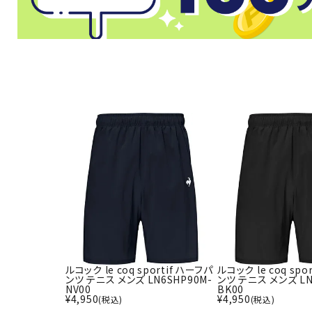
武道
柔道
ボクシング
武道・格闘
ルコック le coq sportif ハーフパ
ルコック le coq spo
ンツ テニス メンズ LN6SHP90M-
ンツ テニス メンズ LN
NV00
BK00
¥
4,950
¥
4,950
(税込)
(税込)