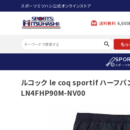
スポーツミツハシ公式オンラインストア
card_giftcard
送料無料
6,6
search
もっ
SPO
スポーツ
ACCOUNT MENU
ルコック le coq sportif ハー
陸上
ようこそ ゲスト 様
LN4FHP90M-NV00
陸上競技ス
meeting_room
person
ログイン
会員登録
陸上競技用
陸上競技用
スポーツから選ぶ
ェア
アイテムから選ぶ
陸上競技用