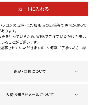
OKA
hum
JFIT
le coq
バスケットボール
バレーボール
カートに入れる
mel
sporti
f
ケットボールシューズ
バレーボールシューズ
のパソコンの環境・また撮影時の環境等で色味が違って
ケットボールウェア
バレーボールウェア
あります。
リカウェア・グッズ
バレーボール用サポーター
販売を行っているため、WEBでご注文いただけた場合
ル（バスケットボール）
ボール（バレーボール）
いることがございます。
ZeS
mand
Marbl
Marm
ル用品（バスケットボール）
ボール用品（バレーボール）
お返事させていただきますので、何卒ご了承くださいま
MBR
uka
e
ot
クス
ソックス
他アクセサリー
その他アクセサリー
返品・交換について
ツハ
MIZUN
molte
MTG
スイム・競泳
ランニング
オリ
O
n
ナル
入荷お知らせメールについて
水着・練習水着
メンズランニングシューズ
ットネス水着
レディースランニングシューズ