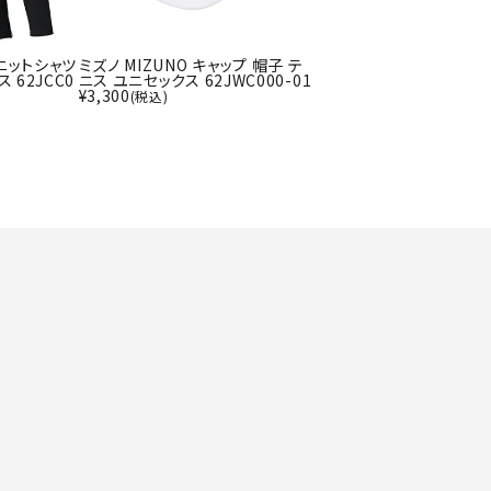
ト・ランタン
UR
他アクセサリー
トニットシャツ
ミズノ MIZUNO キャップ 帽子 テ
 62JCC0
ニス ユニセックス 62JWC000-01
¥
3,300
(税込)
tud
YASAK
YONEX
ZAMS
A
T