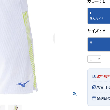
カラー
1
シューズアクセサリー
硬式
ソックス
フットボールサンダル
軟式
Babol
BIKE
B
1
セサリー
at
ER
サッカーウェア
少年
シューズ
バッグ
残りわずか
ジュニアサッカーウェア
ソフ
レプリカ商品
野球
サイズ
M
メンズランニング
バックパック
ジュニアレプリカ商品
少年
ウイメンズランニング
トートバッグ
M
サッカーボール
野球
ジュニアランニング
ショルダーバッグ
CEP
Chaco
C
フットサルボール
ジュ
サッカースパイク
ボディー・ウエストバッグ
tt
pi
サッカーバッグ
ユニ
ジュニアサッカースパイク
ダッフル・ボストンバッグ
その他アクセサリー
バッ
サッカー・フットサルトレーニン
テニスバッグ
イン
グシューズ
その他バッグ
送料無
その
ジュニアサッカー・フットサルト
DESC
FINTA
Fo
レーニングシューズ
バッ
未使用
ENTE
e
野球スパイク・シューズ
メン
配送日
少年野球スパイク・シューズ
ソッ
バスケットボールシューズ
その