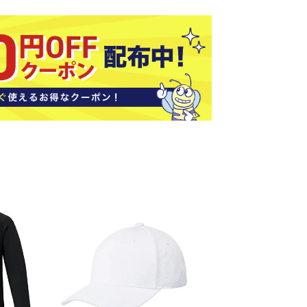
ソックス
バッグ
AZI
Speed
SSK
Super
o
Natur
その他アクセサリー
al
キャンプ用品
リー・コンテナ
ラー・ジャグ
WAN
Tasm
Tecnif
THE
キングウェア
ania
ibre
NORT
ラフ・寝具
Surf
H
FACE
ブル・チェア関連
ブルウェア
ト・タープ用品
ベキュー・焚き火
MBR
UNDE
VICTA
VIEW
グ
R
S
ト・マット・シート
ARMO