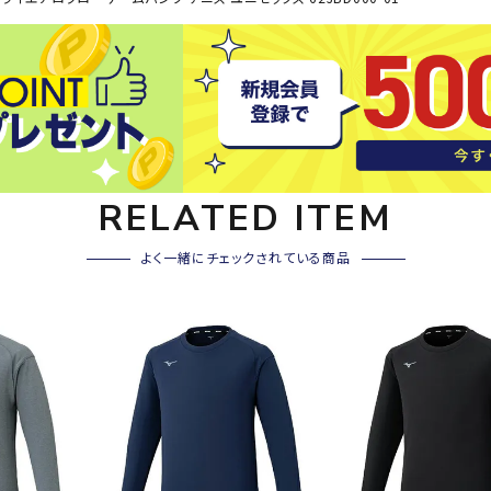
その他アクセサリー
SAYSK
Sondi
SP
Y
co
O
トレーニング・ジム/カジ
・格闘技
ュアル
キャ
メンズウェア
RELATED ITEM
クー
suria
SVOL
S
ウィメンズウェア
技小物
クッ
ME
S
キッズウェア
よく一緒にチェックされている商品
シュ
コンプレッションウェア
テー
インナーウェア
テー
シューズ
テン
ジュニアシューズ
バー
ブーツ・サンダル
TRIGG
uhlsp
U
バッ
バッグ
ERPOI
ort
O
ベッ
NT
キャップ