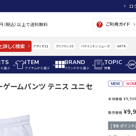
ロ
ご利用ガイド
help
00円（税込）以上で送料無料
と詳しく検索
アディゼロ
クリフトン10
バドミントンシューズ
AKTR
RTS
ITEM
BRAND
TOPIC
から選ぶ
アイテムから選ぶ
ブランドから選ぶ
特集
ローゲームパンツ テニス ユニセ
メンズアパレル
サッカー・フットサル
ウィメンズアパレル
¥
9,90
本体価格
パイク・シューズ
トップス
サッカースパイク
トップス
硬式
adidas
AIGLE
A
¥
9,
シューズアクセサリー
ジャケット・アウター
ジュニアサッカースパイク
ジャケット・アウター
軟式
販売価格
メンズ・ユニセックスウ
ボトムス・パンツ
トレーニングシューズ
ボトムス・パンツ
少年
[
50
ポイント
その他ウェア
ジュニアレーニングシューズ
その他ウェア
ソフ
ウィメンズウェア