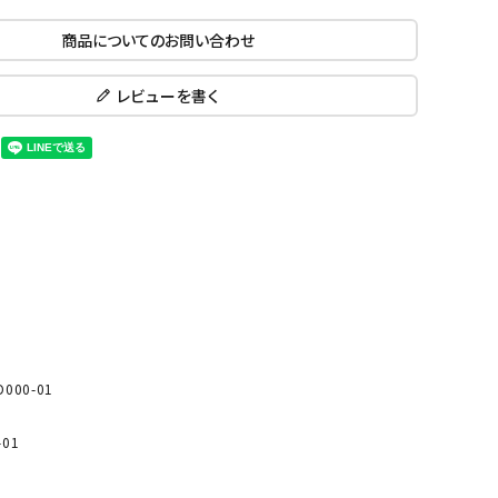
ール水着
ジュニアランニングシューズ
商品についてのお問い合わせ
ムキャップ
ランニングウェア
KE
Nittak
Ocean
ogaw
グル
ランニングタイツ
u
Pacifi
a tent
レビューを書く
c
他アクセサリー
ランニングソックス
ンスポーツ
ランニングキャップ
ランニングバッグ・ポーチ
その他アクセサリー
ENA
phite
Prince
PUMA
トレーニング用品
アウトドア
Y
n
ーニング用品
メンズアウトドアウェア
グッズ
ウィメンズアウトドアウェア
キッズ・ベビーアウトドアウェア
000-01
efT
RUST
ryka
SALO
アウトドアシューズ
rer
Y
MON
01
トレッキングシューズ
帽子