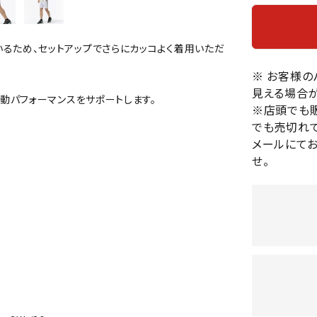
バレーボールシューズ
HEAD
HELLY
H
ミントン
卓球
テニスシューズ
HANS
用しているため、セットアップでさらにカッコよく着用いただ
EN
バドミントンシューズ
ンラケット
卓球ラケット
バス
フィットネスシューズ
※ お客様
・ガット
ラバー
バス
見える場合が
陸上スパイク・シューズ
動パフォーマンスをサポートします。
ンシューズ
卓球シューズ
レプ
※店頭でも
ハンドボールシューズ
ンウェア
卓球ウェア
ボー
でも売切れて
LI-
LUXIL
LU
ウォーキング・トレッキングシュ
ボール（卓球）
ボー
メールにて
NING
ON
O
ーズ
せ。
ープ
その他アクセサリー
ソッ
A
アウトドアシューズ
卓球台
その
トレーニング・ジム・カジュアル
キッズカジュアル
セサリー
スイム・競泳
MIKAN
MIKAS
ミ
ドボール
ラグビー
サンダル
O
A
シ
ジ
ルシューズ
ラグビースパイク・シューズ
競泳
ルウェア
ラグビーウェア
フィ