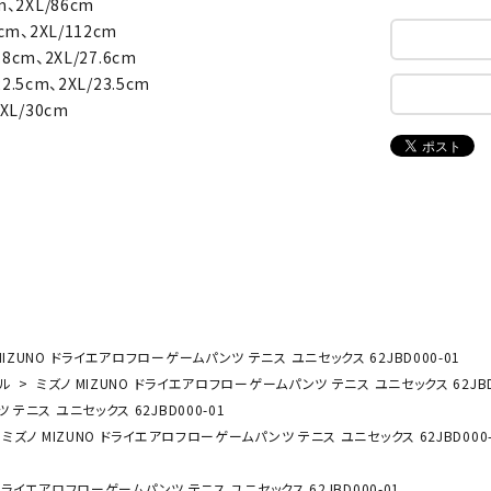
m、2XL/86cm
ンドボール）
ヘッドギア（ラグビー）
スク
cm、2XL/112cm
セサリー
ソックス
スイ
.8cm、2XL/27.6cm
NEUT
New
NI
22.5cm、2XL/23.5cm
その他アクセサリー
ゴー
RALW
Balan
XL/30cm
ORKS
ce
その
マリ
ON
ONYO
P
ーキング
フィットネス・ヨガ
NE
LT
ーキングシューズ
ヨガウェア
トレ
ウォーキングシューズ
ヨガマット
健康
MIZUNO ドライエアロフローゲームパンツ テニス ユニセックス 62JBD000-01
セサリー
ヨガアクセサリー
ル
ミズノ MIZUNO ドライエアロフローゲームパンツ テニス ユニセックス 62JBD
Rawli
Real
Re
ダンス・フィットネスウェア
テニス ユニセックス 62JBD000-01
ngs
Stone
ou
ミズノ MIZUNO ドライエアロフローゲームパンツ テニス ユニセックス 62JBD000-
ダンス・フィットネスシューズ
インナーウェア
 ドライエアロフローゲームパンツ テニス ユニセックス 62JBD000-01