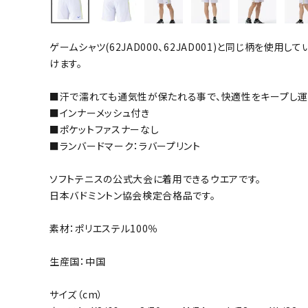
バト
ゲームシャツ(62JAD000、62JAD001)と同じ柄を使
バドミント
けます。
ストリングス
■汗で濡れても通気性が保たれる事で、快適性をキープし運
バドミント
■インナーメッシュ付き
バドミント
■ポケットファスナーなし
シャトル
■ランバードマーク：ラバープリント
グリップテ
バッグ
ソフトテニスの公式大会に着用できるウエアです。
日本バドミントン協会検定合格品です。
ソックス
その他アク
素材：ポリエステル100％
ハン
生産国：中国
ハンドボー
サイズ（cm）
ハンドボー