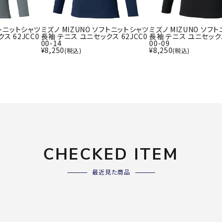
ライ
ソックス
その
その他アクセサリー
フトニットシャツ
ミズノ MIZUNO ソフトニットシャツ
ミズノ MIZUNO ソフ
ス 62JCC0
長袖 テニス ユニセックス 62JCC0
長袖 テニス ユニセックス
00-14
00-09
¥
8,250
¥
8,250
(税込)
(税込)
Wacoa
Wilso
Ws
l CW-X
n
io
ZETT
CHECKED ITEM
最近見た商品