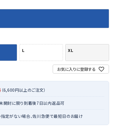
バット
ストリングス・ガット（ソフトテニス）
サポーター・テーピング
バット
グリップテープ
タオル
UTT
CANT
CAPT
ccilu
FLY
ERBU
AIN
軟式バット
エッジガード
ソックス
帽子
RY
STAG
トボール用バット
テニスシューズ
スパイク・シューズ
テニスバッグ
ランニング・陸上ソックス
キャップ
野球スパイク・シューズ
テニスウェア
テニス・バドミントンソックス
ハット
L
XL
ウェア
キャップ・バイザー
野球ソックス
サンバイザー
ham
Colum
CONV
DA
ニア野球ウェア
ソックス
バスケットソックス
ニット帽・ビーニー
on
bia
ERSE
MISS
フォーム・練習着
ボール（テニス）
お気に入りに登録する
バレーボールソックス
その他キャップ
ティング手袋
その他アクセサリー
トレッキングソックス
ナーグローブ（守備用手袋）
ラグビーソックス
料
（6,600円以上のご注文）
他手袋
トレーニング・ジム・カジュアル
xfir
G-FIT
gol.
GOSE
グ・ケース
・未開封に限り到着後7日以内返品可
N
テナンス用品
の指定がない場合、佐川急便で最短日のお届け
クス・ストッキング
他アクセサリー