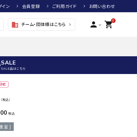
グイン
会員登録
ご利用ガイド
お問い合わせ
0
person
shopping_cart
チーム・団体様はこちら
business
SALE
SALE品はこちら
野球
キッズアパレル
テニス
その他アクセサリー
0
（税込）
グラブ・ミット
トップス
硬式テニスラケット
ボール
KTR
arena
asics
ATHL
900
グラブ・ミット
ジャケット・アウター
ジュニア硬式テニスラケット
季節対策商品
ETA
税込
野球グラブ・ミット
ボトムス・パンツ
ソフトテニスラケット
健康グッズ
進呈 ]
トボール用グラブ・ミット
その他ウェア
ストリングス・ガット（テニス）
ヨガマット