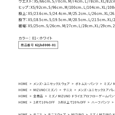
ウエスト：XS/66cm、S/70cm、M/74cm、L/78cm、XL/82c
ボール（ハ
ヒップ：XS/92cm、S/96cm、M/100cm、L/104cm、XL/108
その他アク
股上：XS/23.6cm、S/24.4cm、M/25.2cm、L/26cm、XL/26
股下：XS/18.5cm、S/19.5cm、M/20.5cm、L/21.5cm、XL/
裾幅：XS/25cm、S/26cm、M/27cm、L/28cm、XL/29cm、2
カラー： 01・:ホワイト
商品番号
62jbd000-01
ウォ
メンズウォ
ウィメンズ
HOME
メンズ・ユニセックスウェア
ボトムス・パンツ
ミズノ 
その他アク
HOME
MIZUNO（ミズノ）
テニス
メンズ・ユニセックスアパレ
HOME
全商品
ミズノ MIZUNO ドライエアロフローゲームパンツ 
HOME
2点で10％OFF 3点以上で20％OFF
ハーフパンツ
HOME
テニス
テニスウェア
MIZUNO
ミズノ MIZUNO