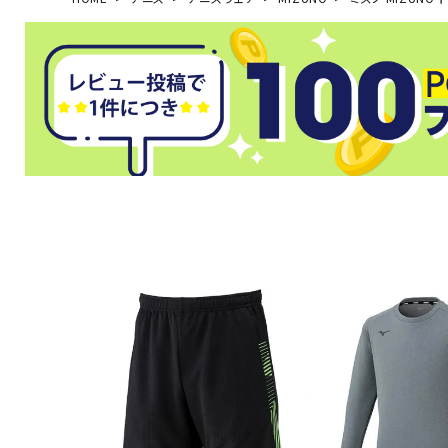
武道
柔道
ボクシング
武道・格闘