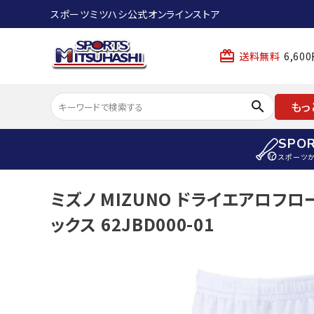
スポーツミツハシ公式オンラインストア
card_giftcard
送料無料
6,6
search
もっ
SPO
スポーツ
ACCOUNT MENU
ミズノ MIZUNO ドライエアロフ
陸上
ようこそ ゲスト 様
ックス 62JBD000-01
陸上競技ス
meeting_room
person
ログイン
会員登録
陸上競技用
陸上競技用
スポーツから選ぶ
ェア
アイテムから選ぶ
陸上競技用