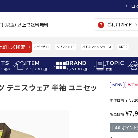
ロ
ご利用ガイド
help
00円（税込）以上で送料無料
と詳しく検索
アディゼロ
クリフトン10
バドミントンシューズ
AKTR
RTS
ITEM
BRAND
TOPIC
から選ぶ
アイテムから選ぶ
ブランドから選ぶ
特集
ツ テニスウェア 半袖 ユニセッ
メンズアパレル
サッカー・フットサル
ウィメンズアパレル
¥
7,92
本体価格
パイク・シューズ
トップス
サッカースパイク
トップス
硬式
adidas
AIGLE
A
¥
7,
シューズアクセサリー
ジャケット・アウター
ジュニアサッカースパイク
ジャケット・アウター
軟式
販売価格
メンズ・ユニセックスウ
ボトムス・パンツ
トレーニングシューズ
ボトムス・パンツ
少年
[
40
ポイント
その他ウェア
ジュニアレーニングシューズ
その他ウェア
ソフ
ウィメンズウェア