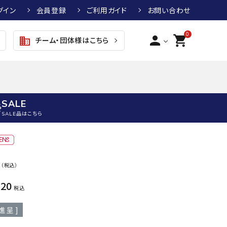
グイン
会員登録
ご利用ガイド
お問い合わせ
0
person
shopping_cart
チーム・団体様はこちら
business
SALE
SALE品はこちら
野球
キッズアパレル
テニス
その他アクセサリー
0
（税込）
グラブ・ミット
トップス
硬式テニスラケット
ボール
KTR
arena
asics
ATHL
920
グラブ・ミット
ジャケット・アウター
ジュニア硬式テニスラケット
季節対策商品
ETA
税込
野球グラブ・ミット
ボトムス・パンツ
ソフトテニスラケット
健康グッズ
進呈 ]
トボール用グラブ・ミット
その他ウェア
ストリングス・ガット（テニス）
ヨガマット