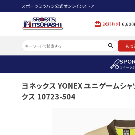
スポーツミツハシ公式オンラインストア
card_giftcard
送料無料
6,6
search
もっ
SPO
スポーツ
ACCOUNT MENU
ヨネックス YONEX ユニゲームシャ
陸上
ようこそ ゲスト 様
クス 10723-504
陸上競技ス
meeting_room
person
ログイン
会員登録
陸上競技用
陸上競技用
スポーツから選ぶ
ェア
アイテムから選ぶ
陸上競技用