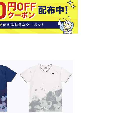
ソックス
バッグ
AZI
Speed
SSK
Super
o
Natur
その他アクセサリー
al
キャンプ用品
リー・コンテナ
ラー・ジャグ
WAN
Tasm
Tecnif
THE
キングウェア
ania
ibre
NORT
ラフ・寝具
Surf
H
FACE
ブル・チェア関連
ブルウェア
ト・タープ用品
ベキュー・焚き火
MBR
UNDE
VICTA
VIEW
グ
R
S
ト・マット・シート
ARMO