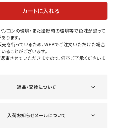
OKA
hum
JFIT
le coq
バスケットボール
バレーボール
カートに入れる
mel
sporti
f
ケットボールシューズ
バレーボールシューズ
のパソコンの環境・また撮影時の環境等で色味が違って
ケットボールウェア
バレーボールウェア
あります。
リカウェア・グッズ
バレーボール用サポーター
販売を行っているため、WEBでご注文いただけた場合
ル（バスケットボール）
ボール（バレーボール）
いることがございます。
ZeS
mand
Marbl
Marm
ル用品（バスケットボール）
ボール用品（バレーボール）
お返事させていただきますので、何卒ご了承くださいま
MBR
uka
e
ot
クス
ソックス
他アクセサリー
その他アクセサリー
返品・交換について
ツハ
MIZUN
molte
MTG
スイム・競泳
ランニング
オリ
O
n
ナル
入荷お知らせメールについて
水着・練習水着
メンズランニングシューズ
ットネス水着
レディースランニングシューズ