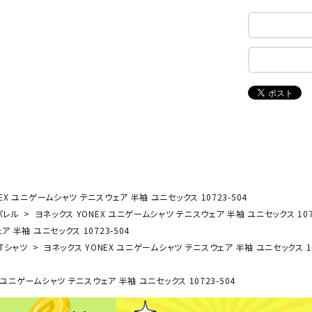
ンドボール）
ヘッドギア（ラグビー）
スク
セサリー
ソックス
スイ
NEUT
New
NI
その他アクセサリー
ゴー
RALW
Balan
ORKS
ce
その
マリ
ON
ONYO
P
ーキング
フィットネス・ヨガ
NE
LT
EX ユニゲームシャツ テニスウェア 半袖 ユニセックス 10723-504
ーキングシューズ
ヨガウェア
トレ
パレル
ヨネックス YONEX ユニゲームシャツ テニスウェア 半袖 ユニセックス 1072
ウォーキングシューズ
ヨガマット
健康
 半袖 ユニセックス 10723-504
セサリー
ヨガアクセサリー
Rawli
Real
Re
Tシャツ
ヨネックス YONEX ユニゲームシャツ テニスウェア 半袖 ユニセックス 10
ダンス・フィットネスウェア
ngs
Stone
ou
ダンス・フィットネスシューズ
 ユニゲームシャツ テニスウェア 半袖 ユニセックス 10723-504
インナーウェア