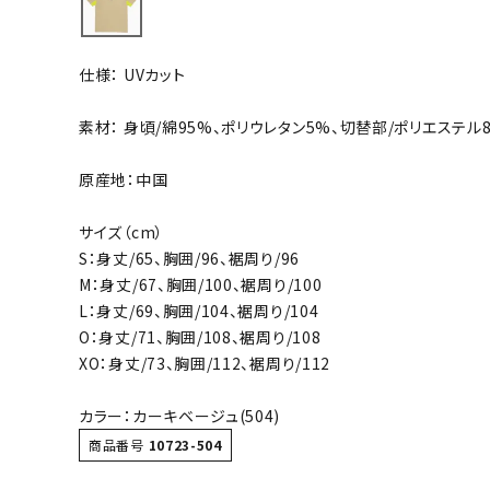
バト
仕様： UVカット
バドミント
ストリングス
素材： 身頃/綿95%、ポリウレタン5%、切替部/ポリエステル
バドミント
原産地：中国
バドミント
シャトル
サイズ（cm）
グリップテ
S：身丈/65、胸囲/96、裾周り/96
バッグ
M：身丈/67、胸囲/100、裾周り/100
L：身丈/69、胸囲/104、裾周り/104
ソックス
O：身丈/71、胸囲/108、裾周り/108
その他アク
XO：身丈/73、胸囲/112、裾周り/112
ハン
カラー：カーキベージュ(504)
商品番号
10723-504
ハンドボー
ハンドボー