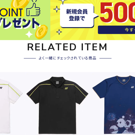
その他アクセサリー
SAYSK
Sondi
SP
Y
co
O
トレーニング・ジム/カジ
・格闘技
ュアル
RELATED ITEM
キャ
メンズウェア
クー
よく一緒にチェックされている商品
suria
SVOL
S
ウィメンズウェア
技小物
クッ
ME
S
キッズウェア
シュ
コンプレッションウェア
テー
インナーウェア
テー
シューズ
テン
ジュニアシューズ
バー
ブーツ・サンダル
TRIGG
uhlsp
U
バッ
バッグ
ERPOI
ort
O
ベッ
NT
キャップ