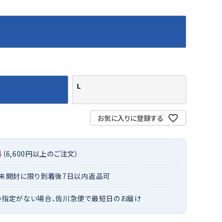
バット
ストリングス・ガット（ソフトテニス）
サポーター・テーピング
バット
グリップテープ
タオル
UTT
CANT
CAPT
ccilu
FLY
ERBU
AIN
軟式バット
エッジガード
ソックス
帽子
RY
STAG
トボール用バット
テニスシューズ
スパイク・シューズ
テニスバッグ
ランニング・陸上ソックス
キャップ
野球スパイク・シューズ
テニスウェア
テニス・バドミントンソックス
ハット
L
ウェア
キャップ・バイザー
野球ソックス
サンバイザー
ham
Colum
CONV
DA
ニア野球ウェア
ソックス
バスケットソックス
ニット帽・ビーニー
on
bia
ERSE
MISS
フォーム・練習着
ボール（テニス）
お気に入りに登録する
バレーボールソックス
その他キャップ
ティング手袋
その他アクセサリー
トレッキングソックス
ナーグローブ（守備用手袋）
ラグビーソックス
料
（6,600円以上のご注文）
他手袋
トレーニング・ジム・カジュアル
xfir
G-FIT
gol.
GOSE
グ・ケース
・未開封に限り到着後7日以内返品可
N
テナンス用品
の指定がない場合、佐川急便で最短日のお届け
クス・ストッキング
他アクセサリー