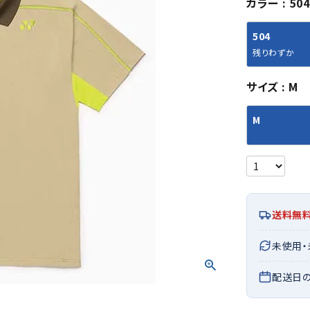
カラー
504
シューズアクセサリー
硬式
ソックス
フットボールサンダル
軟式
Babol
BIKE
B
504
セサリー
at
ER
サッカーウェア
少年
シューズ
バッグ
残りわずか
ジュニアサッカーウェア
ソフ
レプリカ商品
野球
サイズ
M
メンズランニング
バックパック
ジュニアレプリカ商品
少年
ウイメンズランニング
トートバッグ
M
サッカーボール
野球
ジュニアランニング
ショルダーバッグ
CEP
Chaco
C
フットサルボール
ジュ
サッカースパイク
ボディー・ウエストバッグ
tt
pi
サッカーバッグ
ユニ
ジュニアサッカースパイク
ダッフル・ボストンバッグ
その他アクセサリー
バッ
サッカー・フットサルトレーニン
テニスバッグ
イン
グシューズ
その他バッグ
送料無
その
ジュニアサッカー・フットサルト
DESC
FINTA
Fo
レーニングシューズ
バッ
未使用
ENTE
e
野球スパイク・シューズ
メン
配送日
少年野球スパイク・シューズ
ソッ
バスケットボールシューズ
その