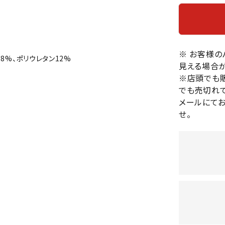
バレーボールシューズ
HEAD
HELLY
H
ミントン
卓球
テニスシューズ
HANS
EN
バドミントンシューズ
ンラケット
卓球ラケット
バス
フィットネスシューズ
※ お客様
・ガット
ラバー
バス
88%、ポリウレタン12%
見える場合が
陸上スパイク・シューズ
ンシューズ
卓球シューズ
レプ
※店頭でも
ハンドボールシューズ
ンウェア
卓球ウェア
ボー
でも売切れて
LI-
LUXIL
LU
ウォーキング・トレッキングシュ
ボール（卓球）
ボー
メールにて
NING
ON
O
ーズ
せ。
ープ
その他アクセサリー
ソッ
A
アウトドアシューズ
卓球台
その
トレーニング・ジム・カジュアル
キッズカジュアル
セサリー
スイム・競泳
MIKAN
MIKAS
ミ
ドボール
ラグビー
サンダル
O
A
シ
ジ
ルシューズ
ラグビースパイク・シューズ
競泳
ルウェア
ラグビーウェア
フィ