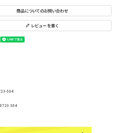
ール水着
ジュニアランニングシューズ
商品についてのお問い合わせ
ムキャップ
ランニングウェア
KE
Nittak
Ocean
ogaw
グル
ランニングタイツ
u
Pacifi
a tent
レビューを書く
c
他アクセサリー
ランニングソックス
ンスポーツ
ランニングキャップ
ランニングバッグ・ポーチ
その他アクセサリー
ENA
phite
Prince
PUMA
トレーニング用品
アウトドア
Y
n
ーニング用品
メンズアウトドアウェア
3-504
グッズ
ウィメンズアウトドアウェア
キッズ・ベビーアウトドアウェア
efT
RUST
ryka
SALO
723-504
アウトドアシューズ
rer
Y
MON
トレッキングシューズ
帽子