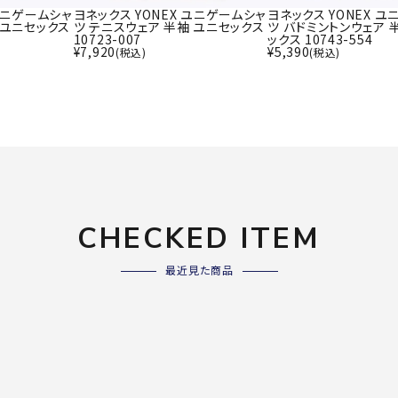
ライ
 ユニゲームシャ
ヨネックス YONEX ユニゲームシャ
ヨネックス YONEX 
ソックス
 ユニセックス
ツ テニスウェア 半袖 ユニセックス
ツ バドミントンウェア 
その
10723-007
ックス 10743-554
その他アクセサリー
¥
7,920
¥
5,390
(税込)
(税込)
Wacoa
Wilso
Ws
l CW-X
n
io
CHECKED ITEM
ZETT
最近見た商品