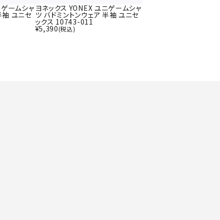
ト・ランタン
UR
ユニゲームシャ
ヨネックス YONEX ユニゲームシャ
半袖 ユニセ
ツ バドミントンウェア 半袖 ユニセ
他アクセサリー
ックス 10743-011
¥
5,390
(税込)
tud
YASAK
YONEX
ZAMS
A
T