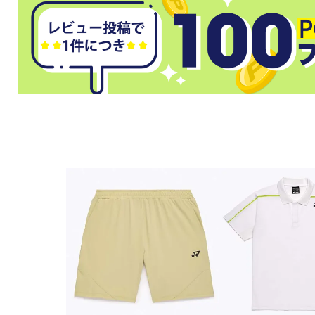
武道
柔道
ボクシング
武道・格闘