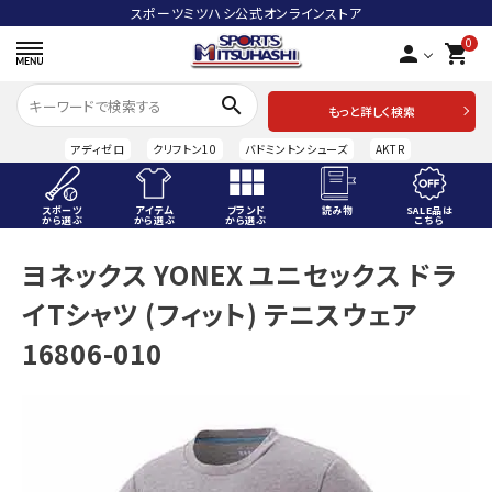
スポーツミツハシ公式オンラインストア
0
person
shopping_cart
search
もっと詳しく検索
アディゼロ
クリフトン10
バドミントンシューズ
AKTR
スポーツ
アイテム
ブランド
読み物
SALE品は
から選ぶ
から選ぶ
から選ぶ
こちら
ACCOUNT MENU
ヨネックス YONEX ユニセックス ドラ
ようこそ ゲスト 様
イTシャツ (フィット) テニスウェア
meeting_room
person
ログイン
会員登録
16806-010
スポーツから選ぶ
アイテムから選ぶ