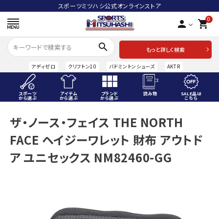
スポーツミツハシ公式オンラインストア
0
person
shopping_cart
search
もっと詳しく検索
アディゼロ
クリフトン10
バドミントンシューズ
AKTR
スポーツ
アイテム
ブランド
読み物
SALE品は
から選ぶ
から選ぶ
から選ぶ
こちら
ACCOUNT MENU
ザ・ノース・フェイス THE NORTH
ようこそ ゲスト 様
FACE ヘイジーワレット 財布 アウトド
meeting_room
person
ログイン
会員登録
ア ユニセックス NM82460-GG
スポーツから選ぶ
アイテムから選ぶ