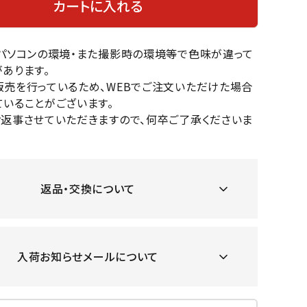
カートに入れる
OKA
hum
JFIT
le coq
バスケットボール
バレーボール
mel
sporti
f
のパソコンの環境・また撮影時の環境等で色味が違って
ケットボールシューズ
バレーボールシューズ
あります。
ケットボールウェア
バレーボールウェア
販売を行っているため、WEBでご注文いただけた場合
リカウェア・グッズ
バレーボール用サポーター
いることがございます。
ル（バスケットボール）
ボール（バレーボール）
お返事させていただきますので、何卒ご了承くださいま
ZeS
mand
Marbl
Marm
ル用品（バスケットボール）
ボール用品（バレーボール）
MBR
uka
e
ot
クス
ソックス
他アクセサリー
その他アクセサリー
返品・交換について
ツハ
MIZUN
molte
MTG
スイム・競泳
ランニング
オリ
O
n
入荷お知らせメールについて
ナル
水着・練習水着
メンズランニングシューズ
ットネス水着
レディースランニングシューズ