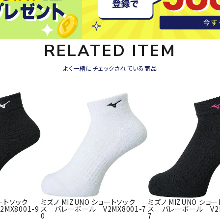
その他アクセサリー
SAYSK
Sondi
SP
Y
co
O
RELATED ITEM
トレーニング・ジム/カジ
・格闘技
ュアル
よく一緒にチェックされている商品
キャ
メンズウェア
クー
suria
SVOL
S
ウィメンズウェア
技小物
クッ
ME
S
キッズウェア
シュ
コンプレッションウェア
テー
インナーウェア
テー
シューズ
テン
ジュニアシューズ
バー
ブーツ・サンダル
TRIGG
uhlsp
U
バッ
バッグ
ョートソック
ミズノ MIZUNO ショートソック
ミズノ MIZUNO ショ
ERPOI
ort
O
ベッ
MX8001-9
ス バレーボール V2MX8001-7
ス バレーボール V2M
NT
0
7
キャップ