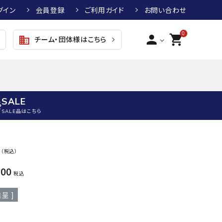
グイン
会員登録
ご利用ガイド
お問い合わせ
0
person
shopping_cart
チーム・団体様はこちら
business
SALE
SALE品はこちら
野球
キッズアパレル
テニス
その他アクセサリー
0
（税込）
グラブ・ミット
トップス
硬式テニスラケット
ボール
100
KTR
arena
asics
ATHL
税込
グラブ・ミット
ジャケット・アウター
ジュニア硬式テニスラケット
季節対策商品
ETA
呈 ]
野球グラブ・ミット
ボトムス・パンツ
ソフトテニスラケット
健康グッズ
トボール用グラブ・ミット
その他ウェア
ストリングス・ガット（テニス）
ヨガマット