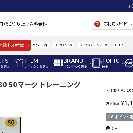
ロ
ご利用ガイド
help
00円（税込）以上で送料無料
と詳しく検索
アディゼロ
クリフトン10
バドミントンシューズ
AKTR
RTS
ITEM
BRAND
TOPIC
から選ぶ
アイテムから選ぶ
ブランドから選ぶ
特集
30 50マーク トレーニング
メンズアパレル
サッカー・フットサル
ウィメンズアパレル
¥
1,10
本体価格
パイク・シューズ
トップス
サッカースパイク
トップス
硬式
¥
1,
adidas
AIGLE
A
販売価格
シューズアクセサリー
ジャケット・アウター
ジュニアサッカースパイク
ジャケット・アウター
軟式
[
6
ポイント進
メンズ・ユニセックスウ
ボトムス・パンツ
トレーニングシューズ
ボトムス・パンツ
少年
その他ウェア
ジュニアレーニングシューズ
その他ウェア
ソフ
色
-
ウィメンズウェア