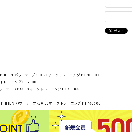
ンドボール）
ヘッドギア（ラグビー）
スク
セサリー
ソックス
スイ
NEUT
New
NI
その他アクセサリー
ゴー
RALW
Balan
ORKS
ce
その
マリ
ON
ONYO
P
ーキング
フィットネス・ヨガ
NE
LT
PHITEN パワーテープX30 50マーク トレーニング PT700000
 トレーニング PT700000
ーキングシューズ
ヨガウェア
トレ
パワーテープX30 50マーク トレーニング PT700000
ウォーキングシューズ
ヨガマット
健康
セサリー
ヨガアクセサリー
PHITEN パワーテープX30 50マーク トレーニング PT700000
Rawli
Real
Re
ダンス・フィットネスウェア
ngs
Stone
ou
ダンス・フィットネスシューズ
インナーウェア