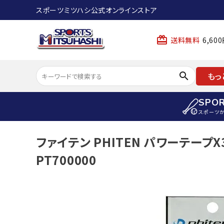
スポーツミツハシ公式オンラインストア
card_giftcard
送料無料
6,6
search
もっ
SPO
スポーツ
ACCOUNT MENU
ファイテン PHITEN パワーテープX
陸上
ようこそ ゲスト 様
PT700000
陸上競技ス
meeting_room
person
ログイン
会員登録
陸上競技用
陸上競技用
スポーツから選ぶ
ェア
アイテムから選ぶ
陸上競技用