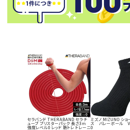
武道
柔道
ボクシング
武道・格闘
セラバンド THERABAND セラチ
ミズノ MIZUNO シ
ューブ ブリスターパック 長さ3ｍ
ス バレーボール V2
強度レベル0 レッド 筋トレ トレーニ
0