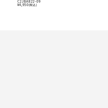
ト・ランタン
C2JBA822-09
UR
¥
4,950
(税込)
他アクセサリー
tud
YASAK
YONEX
ZAMS
A
T