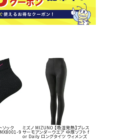
ソックス
バッグ
AZI
Speed
SSK
Super
o
Natur
その他アクセサリー
al
キャンプ用品
リー・コンテナ
ラー・ジャグ
WAN
Tasm
Tecnif
THE
キングウェア
ania
ibre
NORT
ラフ・寝具
Surf
H
FACE
ブル・チェア関連
ブルウェア
ト・タープ用品
ベキュー・焚き火
MBR
UNDE
VICTA
VIEW
グ
ートソック
ミズノ MIZUNO 【吸湿発熱】ブレス
R
S
ト・マット・シート
X8001-9
サーモアンダーウエア 中厚ソフト f
ARMO
or Daily ロングタイツ ウィメンズ