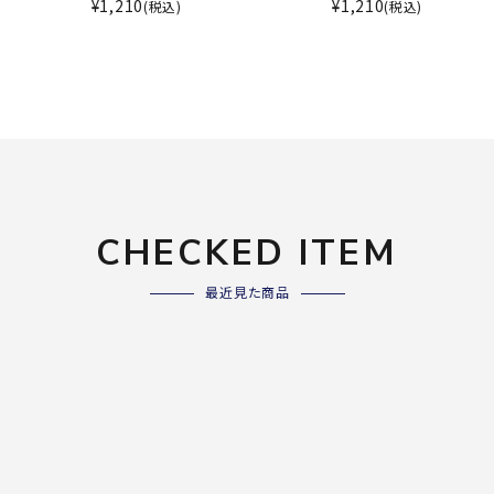
ライ
¥
1,210
¥
1,210
(税込)
(税込)
ソックス
その
その他アクセサリー
Wacoa
Wilso
Ws
l CW-X
n
io
CHECKED ITEM
ZETT
最近見た商品