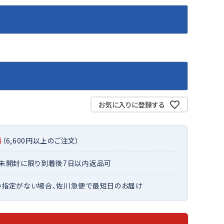
バット
ストリングス・ガット（ソフトテニス）
サポーター・テーピング
バット
グリップテープ
タオル
UTT
CANT
CAPT
ccilu
FLY
ERBU
AIN
軟式バット
エッジガード
ソックス
帽子
RY
STAG
トボール用バット
テニスシューズ
スパイク・シューズ
テニスバッグ
ランニング・陸上ソックス
キャップ
野球スパイク・シューズ
テニスウェア
テニス・バドミントンソックス
ハット
ウェア
キャップ・バイザー
野球ソックス
サンバイザー
ham
Colum
CONV
DA
ニア野球ウェア
ソックス
お気に入りに登録する
バスケットソックス
ニット帽・ビーニー
on
bia
ERSE
MISS
フォーム・練習着
ボール（テニス）
バレーボールソックス
その他キャップ
ティング手袋
その他アクセサリー
トレッキングソックス
料
（6,600円以上のご注文）
ナーグローブ（守備用手袋）
ラグビーソックス
他手袋
・未開封に限り到着後7日以内返品可
トレーニング・ジム・カジュアル
xfir
G-FIT
gol.
GOSE
グ・ケース
N
の指定がない場合、佐川急便で最短日のお届け
テナンス用品
クス・ストッキング
他アクセサリー