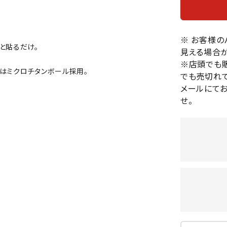
バレーボールシューズ
HEAD
HELLY
H
ミントン
卓球
テニスシューズ
HANS
EN
バドミントンシューズ
※ お客様
ンラケット
卓球ラケット
バス
と貼るだけ。
見える場合が
フィットネスシューズ
・ガット
ラバー
バス
。
※店頭でも
陸上スパイク・シューズ
はミクロチタンボール採用。
ンシューズ
卓球シューズ
レプ
でも売切れて
ハンドボールシューズ
ンウェア
卓球ウェア
ボー
メールにて
LI-
LUXIL
LU
ウォーキング・トレッキングシュ
せ。
ボール（卓球）
ボー
NING
ON
O
ーズ
ープ
その他アクセサリー
ソッ
A
アウトドアシューズ
卓球台
その
トレーニング・ジム・カジュアル
キッズカジュアル
セサリー
スイム・競泳
MIKAN
MIKAS
ミ
ドボール
ラグビー
サンダル
O
A
シ
ジ
ルシューズ
ラグビースパイク・シューズ
競泳
ルウェア
ラグビーウェア
フィ