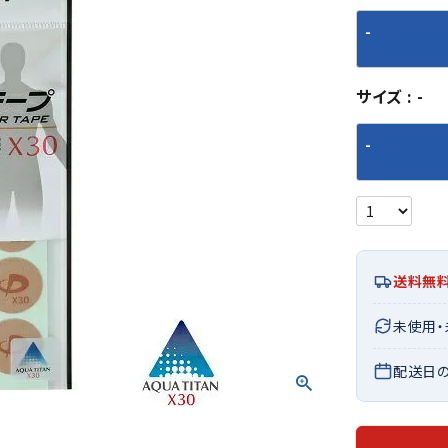
シューズアクセサリー
硬式
ソックス
-
フットボールサンダル
軟式
Babol
BIKE
B
セサリー
at
ER
サッカーウェア
少年
シューズ
バッグ
ジュニアサッカーウェア
ソフ
サイズ
-
レプリカ商品
野球
メンズランニング
バックパック
-
ジュニアレプリカ商品
少年
ウイメンズランニング
トートバッグ
サッカーボール
野球
ジュニアランニング
ショルダーバッグ
CEP
Chaco
C
フットサルボール
ジュ
サッカースパイク
ボディー・ウエストバッグ
tt
pi
サッカーバッグ
ユニ
ジュニアサッカースパイク
ダッフル・ボストンバッグ
その他アクセサリー
バッ
サッカー・フットサルトレーニン
テニスバッグ
送料無
イン
グシューズ
その他バッグ
その
ジュニアサッカー・フットサルト
未使用
DESC
FINTA
Fo
レーニングシューズ
バッ
ENTE
e
配送日
野球スパイク・シューズ
メン
少年野球スパイク・シューズ
ソッ
バスケットボールシューズ
その