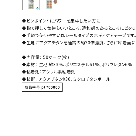
バト
◆ピンポイントにパワーを集中したい方に
バドミント
◆指で押して気持ちいいところ、違和感のあるところにピタっ
ストリングス
◆手軽で使いやすい丸シールタイプのボディケアテープです
◆生地にアクアチタンを通常の約30倍濃度、さらに粘着面に
バドミント
バドミント
◆内容量： 50マーク(枚)
シャトル
◆素材： 生地:綿33％、ポリエステル61％、ポリウレタン6％
グリップテ
◆粘着剤：アクリル系粘着剤
バッグ
◆技術： アクアチタンX30、ミクロチタンボール
ソックス
商品番号
pt700000
その他アク
ハン
ハンドボー
ハンドボー