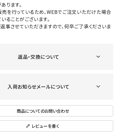
あります。
OKA
hum
JFIT
le coq
バスケットボール
バレーボール
販売を行っているため、WEBでご注文いただけた場合
mel
sporti
いることがございます。
f
ケットボールシューズ
バレーボールシューズ
お返事させていただきますので、何卒ご了承くださいま
ケットボールウェア
バレーボールウェア
リカウェア・グッズ
バレーボール用サポーター
ル（バスケットボール）
ボール（バレーボール）
ZeS
mand
Marbl
Marm
返品・交換について
ル用品（バスケットボール）
ボール用品（バレーボール）
MBR
uka
e
ot
クス
ソックス
他アクセサリー
その他アクセサリー
入荷お知らせメールについて
ツハ
MIZUN
molte
MTG
スイム・競泳
ランニング
商品についてのお問い合わせ
オリ
O
n
ナル
水着・練習水着
メンズランニングシューズ
レビューを書く
ットネス水着
レディースランニングシューズ