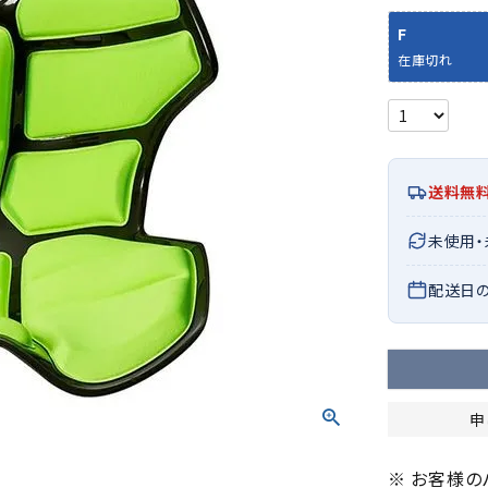
シューズアクセサリー
硬式
ソックス
F
フットボールサンダル
軟式
Babol
BIKE
B
在庫切れ
セサリー
at
ER
サッカーウェア
少年
シューズ
バッグ
ジュニアサッカーウェア
ソフ
レプリカ商品
野球
メンズランニング
バックパック
ジュニアレプリカ商品
少年
ウイメンズランニング
トートバッグ
送料無
サッカーボール
野球
ジュニアランニング
ショルダーバッグ
CEP
Chaco
C
フットサルボール
ジュ
サッカースパイク
ボディー・ウエストバッグ
tt
pi
未使用
サッカーバッグ
ユニ
ジュニアサッカースパイク
ダッフル・ボストンバッグ
その他アクセサリー
バッ
配送日
サッカー・フットサルトレーニン
テニスバッグ
イン
グシューズ
その他バッグ
その
ジュニアサッカー・フットサルト
DESC
FINTA
Fo
レーニングシューズ
バッ
ENTE
e
野球スパイク・シューズ
メン
申
少年野球スパイク・シューズ
ソッ
バスケットボールシューズ
※ お客様
その