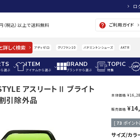
ロ
ご利用ガイド
help
00円（税込）以上で送料無料
と詳しく検索
アディゼロ
クリフトン10
バドミントンシューズ
AKTR
RTS
ITEM
BRAND
TOPIC
から選ぶ
アイテムから選ぶ
ブランドから選ぶ
特集
STYLE アスリートⅡ ブライト
メンズアパレル
サッカー・フットサル
ウィメンズアパレル
¥
16,2
本体価格
1A割引除外品
パイク・シューズ
トップス
サッカースパイク
トップス
硬式
¥
14
adidas
AIGLE
A
販売価格
シューズアクセサリー
ジャケット・アウター
ジュニアサッカースパイク
ジャケット・アウター
軟式
[
73
ポイント
メンズ・ユニセックスウ
ボトムス・パンツ
トレーニングシューズ
ボトムス・パンツ
少年
その他ウェア
ジュニアレーニングシューズ
その他ウェア
ソフ
サイズ/カラ
ウィメンズウェア