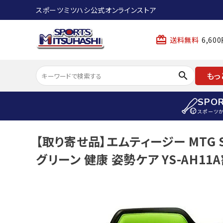
スポーツミツハシ公式オンラインストア
card_giftcard
送料無料
6,6
search
もっ
SPO
スポーツ
ACCOUNT MENU
【取り寄せ品】エムティージー MTG 
陸上
ようこそ ゲスト 様
グリーン 健康 姿勢ケア YS-AH1
陸上競技ス
meeting_room
person
ログイン
会員登録
陸上競技用
陸上競技用
スポーツから選ぶ
ェア
アイテムから選ぶ
陸上競技用