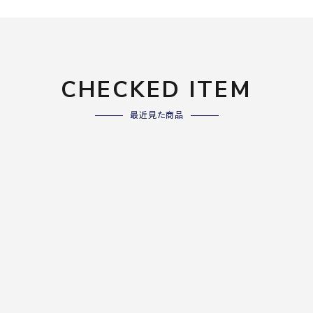
ライ
ソックス
その
その他アクセサリー
CHECKED ITEM
Wacoa
Wilso
Ws
l CW-X
n
io
最近見た商品
ZETT