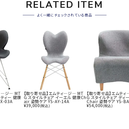
RELATED ITEM
その他アクセサリー
SAYSK
Sondi
SP
よく一緒にチェックされている商品
Y
co
O
トレーニング・ジム/カジ
・格闘技
ュアル
キャ
メンズウェア
クー
suria
SVOL
S
ウィメンズウェア
技小物
クッ
ME
S
キッズウェア
シュ
コンプレッションウェア
テー
インナーウェア
テー
シューズ
―ジ― MT
【取り寄せ品】エムティ―ジ― MT
【取り寄せ品】エムティ―
テン
スティー 健康
G スタイルチェア イーエル 健康Ch
G スタイルチェア ディ
X-03A
air 姿勢ケア YS-AY-14A
Chair 姿勢ケア YS-BA
ジュニアシューズ
バー
¥
39,000
¥
54,000
(税込)
(税込)
ブーツ・サンダル
TRIGG
uhlsp
U
バッ
バッグ
ERPOI
ort
O
ベッ
NT
キャップ