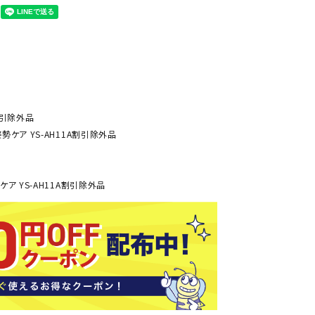
ール水着
ジュニアランニングシューズ
ムキャップ
ランニングウェア
KE
Nittak
Ocean
ogaw
グル
ランニングタイツ
u
Pacifi
a tent
c
他アクセサリー
ランニングソックス
ンスポーツ
ランニングキャップ
ランニングバッグ・ポーチ
割引除外品
勢ケア YS-AH11A割引除外品
その他アクセサリー
ENA
phite
Prince
PUMA
トレーニング用品
アウトドア
Y
n
ケア YS-AH11A割引除外品
ーニング用品
メンズアウトドアウェア
グッズ
ウィメンズアウトドアウェア
キッズ・ベビーアウトドアウェア
efT
RUST
ryka
SALO
アウトドアシューズ
rer
Y
MON
トレッキングシューズ
帽子