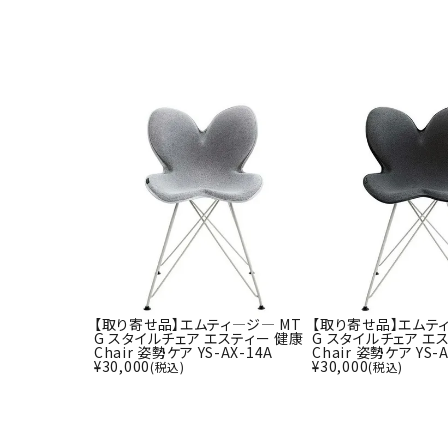
武道
柔道
ボクシング
武道・格闘
【取り寄せ品】エムティ―ジ― MT
【取り寄せ品】エムティ
G スタイルチェア エスティー 健康
G スタイルチェア エ
Chair 姿勢ケア YS-AX-14A
Chair 姿勢ケア YS-A
¥
30,000
¥
30,000
(税込)
(税込)