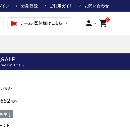
グイン
会員登録
ご利用ガイド
お問い合わせ
0
person
shopping_cart
チーム・団体様はこちら
business
SALE
SALE品はこちら
野球
キッズアパレル
テニス
その他アクセサリー
80
（税込）
グラブ・ミット
トップス
硬式テニスラケット
ボール
,652
KTR
arena
asics
ATHL
税込
グラブ・ミット
ジャケット・アウター
ジュニア硬式テニスラケット
季節対策商品
ETA
進呈 ]
野球グラブ・ミット
ボトムス・パンツ
ソフトテニスラケット
健康グッズ
トボール用グラブ・ミット
その他ウェア
ストリングス・ガット（テニス）
ヨガマット
ー
F