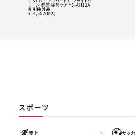
G STYLE アスリートⅡ ブライトグ
リーン 健康 姿勢ケア YS-AH11A
割引除外品
¥
14,652
(税込)
スポーツ
陸上
サッカ