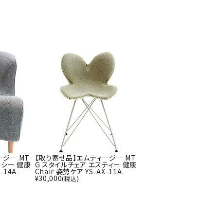
ソックス
バッグ
AZI
Speed
SSK
Super
o
Natur
その他アクセサリー
al
キャンプ用品
リー・コンテナ
ラー・ジャグ
WAN
Tasm
Tecnif
THE
キングウェア
ania
ibre
NORT
ラフ・寝具
Surf
H
FACE
ブル・チェア関連
ブルウェア
ジ― MT
【取り寄せ品】エムティ―ジ― MT
ト・タープ用品
ーシー 健康
G スタイルチェア エスティー 健康
-14A
Chair 姿勢ケア YS-AX-11A
ベキュー・焚き火
¥
30,000
(税込)
MBR
UNDE
VICTA
VIEW
グ
R
S
ト・マット・シート
ARMO