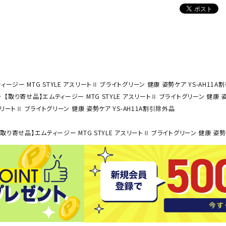
ンドボール）
ヘッドギア（ラグビー）
スク
セサリー
ソックス
スイ
NEUT
New
NI
その他アクセサリー
ゴー
RALW
Balan
ORKS
ce
その
マリ
ージー MTG STYLE アスリートⅡ ブライトグリーン 健康 姿勢ケア YS-AH11A
【取り寄せ品】エムティージー MTG STYLE アスリートⅡ ブライトグリーン 健康 姿
スリートⅡ ブライトグリーン 健康 姿勢ケア YS-AH11A割引除外品
ON
ONYO
P
ーキング
フィットネス・ヨガ
NE
LT
取り寄せ品】エムティージー MTG STYLE アスリートⅡ ブライトグリーン 健康 姿勢
ーキングシューズ
ヨガウェア
トレ
ウォーキングシューズ
ヨガマット
健康
セサリー
ヨガアクセサリー
Rawli
Real
Re
ダンス・フィットネスウェア
ngs
Stone
ou
ダンス・フィットネスシューズ
インナーウェア