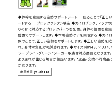
バト
◆体幹を意識する姿勢サポートシート 座ることで「正しい
バドミント
ートする ブロックウレタン構造 ◆カイロプラクティックの
ストリングス
りの骨に対応するブロックパーツを配置。 身体の位置を意識
位置でサポートします。 ◆本格姿勢ケアを実現する ◆カイ
バドミント
保つことで、正しい姿勢をサポートします。 ◆正しい姿勢を
バドミント
れ、 身体の負担が軽減されます。 ◆サイズ:約W430×D370×H
シャトル
ラー:ブライトグリーン *メーカー取寄せ対応商品となりま
グリップテ
より遅れが生じる場合が御座います。 *返品・交換不可商品
バッグ
があります。
ソックス
商品番号
ys-ah11a
その他アク
ハン
ハンドボー
ハンドボー