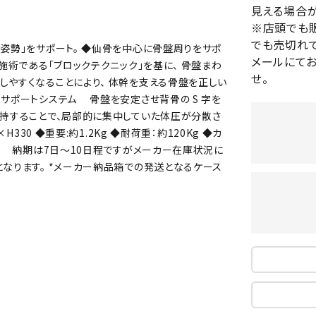
見える場合が
バレーボールシューズ
HEAD
HELLY
H
ミントン
卓球
※店頭でも
テニスシューズ
HANS
でも売切れて
姿勢」をサポート。 ◆仙骨を中心に骨盤周りをサポ
EN
バドミントンシューズ
ンラケット
卓球ラケット
バス
メールにて
施術である「ブロックテクニック」を基に、 骨盤まわ
フィットネスシューズ
せ。
・ガット
ラバー
バス
しやすくなることにより、 体幹を支える骨盤を正しい
陸上スパイク・シューズ
ロサポートシステム 骨盤を安定させ背骨の S 字を
ンシューズ
卓球シューズ
レプ
ハンドボールシューズ
維持することで、局部的に集中していた体圧が分散さ
ンウェア
卓球ウェア
ボー
LI-
LUXIL
LU
330 ◆重要:約1.2Kg ◆耐荷重：約120Kg ◆カ
ウォーキング・トレッキングシュ
ボール（卓球）
ボー
NING
ON
O
す。 納期は7日～10日程ですがメーカー在庫状況に
ーズ
ープ
その他アクセサリー
ソッ
A
となります。 *メーカー納品箱での発送となるケース
アウトドアシューズ
卓球台
その
トレーニング・ジム・カジュアル
キッズカジュアル
セサリー
スイム・競泳
MIKAN
MIKAS
ミ
ドボール
ラグビー
サンダル
O
A
シ
ジ
ルシューズ
ラグビースパイク・シューズ
競泳
ルウェア
ラグビーウェア
フィ