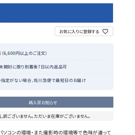
バット
ストリングス・ガット（ソフトテニス）
サポーター・テーピング
バット
グリップテープ
タオル
UTT
CANT
CAPT
ccilu
FLY
ERBU
AIN
軟式バット
エッジガード
ソックス
帽子
RY
STAG
トボール用バット
テニスシューズ
お気に入りに登録する
スパイク・シューズ
テニスバッグ
ランニング・陸上ソックス
キャップ
野球スパイク・シューズ
テニスウェア
テニス・バドミントンソックス
ハット
料
（6,600円以上のご注文）
ウェア
キャップ・バイザー
野球ソックス
サンバイザー
ham
Colum
CONV
DA
ニア野球ウェア
ソックス
バスケットソックス
ニット帽・ビーニー
on
bia
ERSE
MISS
・未開封に限り到着後7日以内返品可
フォーム・練習着
ボール（テニス）
バレーボールソックス
その他キャップ
ティング手袋
その他アクセサリー
の指定がない場合、佐川急便で最短日のお届け
トレッキングソックス
ナーグローブ（守備用手袋）
ラグビーソックス
他手袋
トレーニング・ジム・カジュアル
xfir
G-FIT
gol.
GOSE
再入荷お知らせ
グ・ケース
N
テナンス用品
し訳ございません。ただいま在庫がございません。
クス・ストッキング
のパソコンの環境・また撮影時の環境等で色味が違って
他アクセサリー