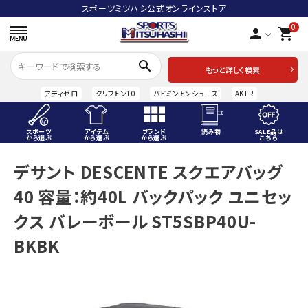
スポーツミツハシ公式オンラインストア
0
person
shopping_cart
search
もっと詳しく検索
アディゼロ
クリフトン10
バドミントンシューズ
AKTR
スポーツ
アイテム
ブランド
読み物
SALE品は
から選ぶ
から選ぶ
から選ぶ
こちら
ACCOUNT MENU
デサント DESCENTE スクエアバッグ
ようこそ ゲスト 様
40 容量：約40L バックパック ユニセッ
meeting_room
person
ログイン
会員登録
クス バレーボール ST5SBP40U-
BKBK
スポーツから選ぶ
アイテムから選ぶ