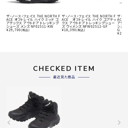
ザ・ノース・フェイス THE NORTH F
ザ・ノース・フェイス THE NORTH F
ザ・ノー
ACE オフトレイル ハイク ミッド ゴ
ACE オフトレイル ハイク ゴアテッ
ACE
アテックス アウトドア トレッキング
クス アウトドア トレッキングシュー
アテッ
シューズ メンズ NF02511-KW
ズ ウィメンズ NFW02512-GF
シューズ
¥
29,700
¥
18,390
G
(税込)
(税込)
¥
20,7
CHECKED ITEM
最近見た商品