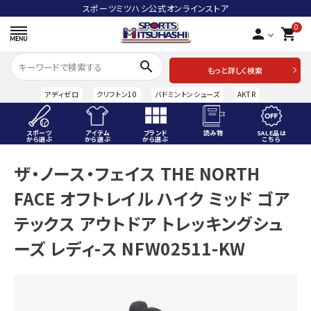
スポーツミツハシ公式オンラインストア
0
person
shopping_cart
search
もっと詳しく検索
アディゼロ
クリフトン10
バドミントンシューズ
AKTR
スポーツ
アイテム
ブランド
読み物
SALE品は
から選ぶ
から選ぶ
から選ぶ
こちら
ACCOUNT MENU
ザ・ノース・フェイス THE NORTH
ようこそ ゲスト 様
FACE オフトレイル ハイク ミッド ゴア
meeting_room
person
ログイン
会員登録
テックス アウトドア トレッキングシュ
ーズ レディ-ス NFW02511-KW
スポーツから選ぶ
アイテムから選ぶ