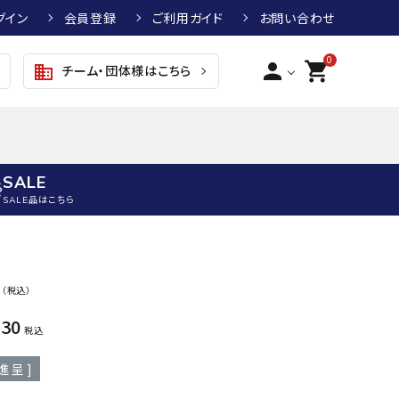
グイン
会員登録
ご利用ガイド
お問い合わせ
0
person
shopping_cart
チーム・団体様はこちら
business
SALE
SALE品はこちら
野球
キッズアパレル
テニス
その他アクセサリー
0
（税込）
グラブ・ミット
トップス
硬式テニスラケット
ボール
KTR
arena
asics
ATHL
630
グラブ・ミット
ジャケット・アウター
ジュニア硬式テニスラケット
季節対策商品
ETA
税込
野球グラブ・ミット
ボトムス・パンツ
ソフトテニスラケット
健康グッズ
進呈 ]
トボール用グラブ・ミット
その他ウェア
ストリングス・ガット（テニス）
ヨガマット