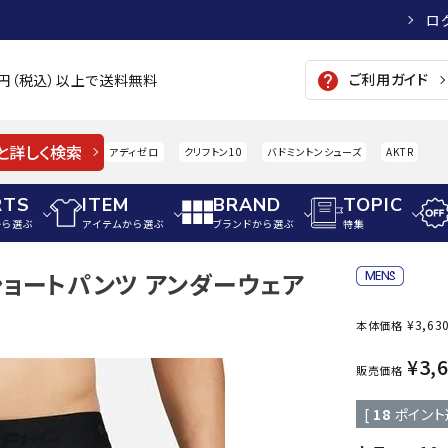
ロ
ご利用ガイド
help
00円（税込）以上で送料無料
と詳しく検索
アディゼロ
クリフトン10
バドミントンシューズ
AKTR
RTS
ITEM
BRAND
TOPIC
から選ぶ
アイテムから選ぶ
ブランドから選ぶ
特集
ロングショートパンツ アンダーウェア
メンズアパレル
サッカー・フットサル
ウィメンズアパレル
¥
3,63
本体価格
パイク・シューズ
トップス
サッカースパイク
トップス
硬式
adidas
AIGLE
A
¥
3,
シューズアクセサリー
ジャケット・アウター
ジュニアサッカースパイク
ジャケット・アウター
軟式
販売価格
メンズ・ユニセックスウ
ボトムス・パンツ
トレーニングシューズ
ボトムス・パンツ
少年
[
18
ポイント
その他ウェア
ジュニアレーニングシューズ
その他ウェア
ソフ
ウィメンズウェア