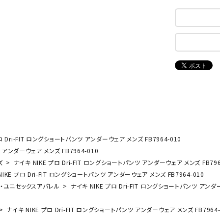
ンドボール）
ヘッドギア（ラグビー）
スク
セサリー
ソックス
スイ
NEUT
New
NI
その他アクセサリー
ゴー
RALW
Balan
ORKS
ce
その
マリ
ON
ONYO
P
ーキング
フィットネス・ヨガ
NE
LT
ロ Dri-FIT ロングショートパンツ アンダーウェア メンズ FB7964-010
ーキングシューズ
ヨガウェア
トレ
 アンダーウェア メンズ FB7964-010
ウォーキングシューズ
ヨガマット
健康
ズ
ナイキ NIKE プロ Dri-FIT ロングショートパンツ アンダーウェア メンズ FB796
セサリー
ヨガアクセサリー
Rawli
Real
Re
IKE プロ Dri-FIT ロングショートパンツ アンダーウェア メンズ FB7964-010
ダンス・フィットネスウェア
ngs
Stone
ou
ズ・ユニセックスアパレル
ナイキ NIKE プロ Dri-FIT ロングショートパンツ アンダー
ダンス・フィットネスシューズ
ナイキ NIKE プロ Dri-FIT ロングショートパンツ アンダーウェア メンズ FB7964-
インナーウェア