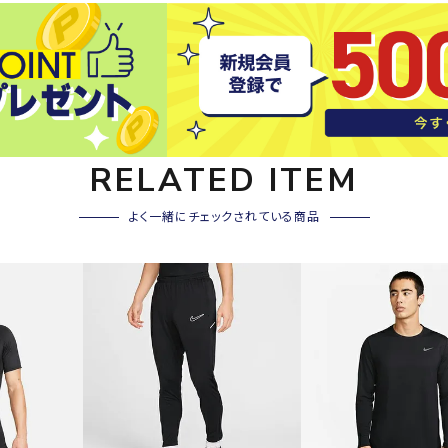
その他アクセサリー
SAYSK
Sondi
SP
Y
co
O
トレーニング・ジム/カジ
・格闘技
ュアル
キャ
RELATED ITEM
メンズウェア
クー
suria
SVOL
S
ウィメンズウェア
よく一緒にチェックされている商品
技小物
クッ
ME
S
キッズウェア
シュ
コンプレッションウェア
テー
インナーウェア
テー
シューズ
テン
ジュニアシューズ
バー
ブーツ・サンダル
TRIGG
uhlsp
U
バッ
バッグ
ERPOI
ort
O
ベッ
NT
キャップ