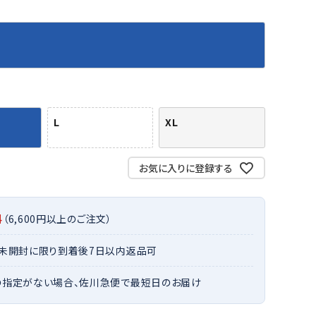
バット
ストリングス・ガット（ソフトテニス）
サポーター・テーピング
バット
グリップテープ
タオル
UTT
CANT
CAPT
ccilu
FLY
ERBU
AIN
軟式バット
エッジガード
ソックス
帽子
RY
STAG
トボール用バット
テニスシューズ
スパイク・シューズ
テニスバッグ
ランニング・陸上ソックス
キャップ
野球スパイク・シューズ
テニスウェア
テニス・バドミントンソックス
ハット
L
XL
ウェア
キャップ・バイザー
野球ソックス
サンバイザー
ham
Colum
CONV
DA
ニア野球ウェア
ソックス
バスケットソックス
ニット帽・ビーニー
on
bia
ERSE
MISS
フォーム・練習着
ボール（テニス）
お気に入りに登録する
バレーボールソックス
その他キャップ
ティング手袋
その他アクセサリー
トレッキングソックス
ナーグローブ（守備用手袋）
ラグビーソックス
料
（6,600円以上のご注文）
他手袋
トレーニング・ジム・カジュアル
xfir
G-FIT
gol.
GOSE
グ・ケース
・未開封に限り到着後7日以内返品可
N
テナンス用品
の指定がない場合、佐川急便で最短日のお届け
クス・ストッキング
他アクセサリー