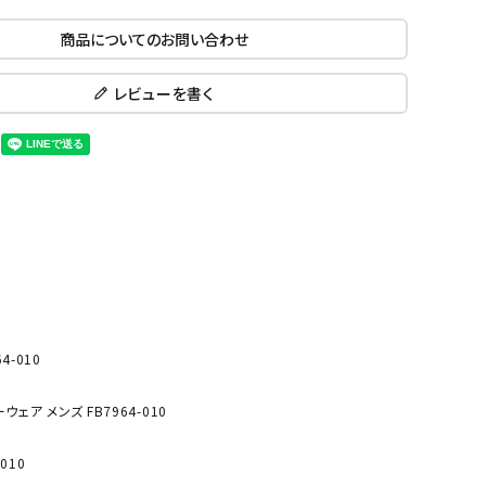
ール水着
ジュニアランニングシューズ
商品についてのお問い合わせ
ムキャップ
ランニングウェア
KE
Nittak
Ocean
ogaw
グル
ランニングタイツ
u
Pacifi
a tent
レビューを書く
c
他アクセサリー
ランニングソックス
ンスポーツ
ランニングキャップ
ランニングバッグ・ポーチ
その他アクセサリー
ENA
phite
Prince
PUMA
トレーニング用品
アウトドア
Y
n
ーニング用品
メンズアウトドアウェア
グッズ
ウィメンズアウトドアウェア
4-010
キッズ・ベビーアウトドアウェア
efT
RUST
ryka
SALO
アウトドアシューズ
rer
Y
MON
ウェア メンズ FB7964-010
トレッキングシューズ
010
帽子