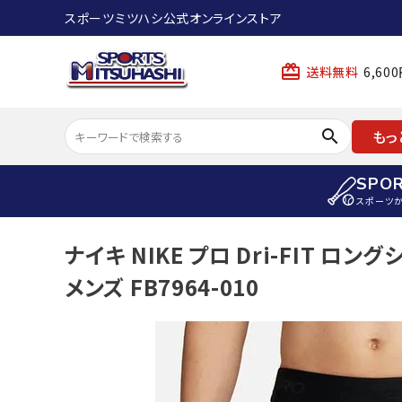
スポーツミツハシ公式オンラインストア
card_giftcard
送料無料
6,6
search
もっ
SPO
スポーツ
ACCOUNT MENU
ナイキ NIKE プロ Dri-FIT 
陸上
ようこそ ゲスト 様
メンズ FB7964-010
陸上競技ス
meeting_room
person
ログイン
会員登録
陸上競技用
陸上競技用
スポーツから選ぶ
ェア
アイテムから選ぶ
陸上競技用