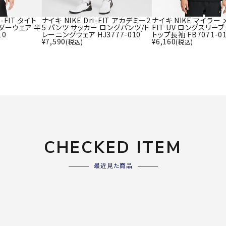
ライ
ソックス
その
i-FIT タイト
ナイキ NIKE Dri-FIT アカデミー2
ナイキ NIKE マイラー メ
その他アクセサリー
ダーウェア 半
5 パンツ サッカー ロングパンツ/ト
FIT UV ロングスリー
10
レーニングウェア HJ3777-010
トップ長袖 FB7071-0
¥
7,590
¥
6,160
(税込)
(税込)
Wacoa
Wilso
Ws
l CW-X
n
io
ZETT
CHECKED ITEM
最近見た商品