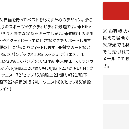
バレーボールシューズ
HEAD
HELLY
H
ミントン
卓球
テニスシューズ
HANS
ズで、自信を持ってベストを尽くすためのデザイン。 滑ら
EN
バドミントンシューズ
ンラケット
卓球ラケット
バス
りのスポーツやアクティビティに最適です。 ◆Nike
フィットネスシューズ
※ お客様
・ガット
ラバー
バス
。さらりと快適な状態をキープします。 ◆伸縮性のある
見える場合が
陸上スパイク・シューズ
トやアクティビティ中に自然な動きをサポートします。
ンシューズ
卓球シューズ
レプ
※店頭でも
ハンドボールシューズ
の上にぴったりフィットします。 ◆鍵やカードなど
ンウェア
卓球ウェア
ボー
でも売切れて
LI-
LUXIL
LU
0％、スパンデックス10％ メッシュ：ポリエステル
ウォーキング・トレッキングシュ
ボール（卓球）
ボー
メールにて
NING
ON
O
ロン28％、スパンデックス14％ ◆原産国：スリランカ
ーズ
せ。
ープ
その他アクセサリー
ソッ
A
ップ66/前股上20/渡り幅20/股下21/裾幅17 M : ウ
アウトドアシューズ
卓球台
その
 : ウエスト72/ヒップ76/前股上21/渡り幅21/股下
トレーニング・ジム・カジュアル
股下22/裾幅20.5 2XL : ウエスト80/ヒップ86/前股
キッズカジュアル
ワイト)
セサリー
スイム・競泳
MIKAN
MIKAS
ミ
ドボール
ラグビー
サンダル
O
A
シ
ジ
ルシューズ
ラグビースパイク・シューズ
競泳
ルウェア
ラグビーウェア
フィ