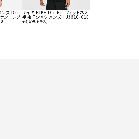
ト・ランタン
UR
他アクセサリー
ンズ Dri-
ナイキ NIKE Dri-FIT フィットネス
ブ ランニング
半袖 Tシャツ メンズ HJ3610-010
10
¥
3,696
(税込)
tud
YASAK
YONEX
ZAMS
A
T