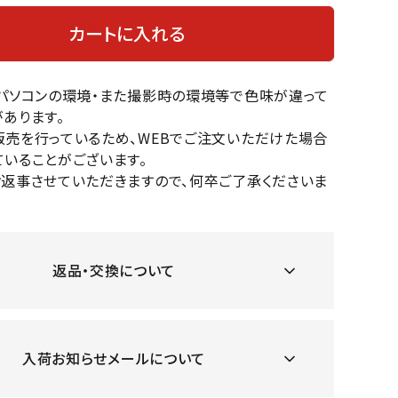
OKA
hum
JFIT
le coq
バスケットボール
バレーボール
カートに入れる
mel
sporti
f
ケットボールシューズ
バレーボールシューズ
のパソコンの環境・また撮影時の環境等で色味が違って
ケットボールウェア
バレーボールウェア
あります。
リカウェア・グッズ
バレーボール用サポーター
販売を行っているため、WEBでご注文いただけた場合
ル（バスケットボール）
ボール（バレーボール）
いることがございます。
ZeS
mand
Marbl
Marm
ル用品（バスケットボール）
ボール用品（バレーボール）
お返事させていただきますので、何卒ご了承くださいま
MBR
uka
e
ot
クス
ソックス
他アクセサリー
その他アクセサリー
返品・交換について
ツハ
MIZUN
molte
MTG
スイム・競泳
ランニング
オリ
O
n
ナル
入荷お知らせメールについて
水着・練習水着
メンズランニングシューズ
ットネス水着
レディースランニングシューズ