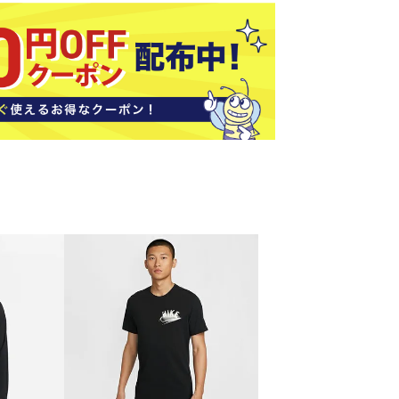
ソックス
バッグ
AZI
Speed
SSK
Super
o
Natur
その他アクセサリー
al
キャンプ用品
リー・コンテナ
ラー・ジャグ
WAN
Tasm
Tecnif
THE
キングウェア
ania
ibre
NORT
ラフ・寝具
Surf
H
FACE
ブル・チェア関連
ブルウェア
ト・タープ用品
ベキュー・焚き火
MBR
UNDE
VICTA
VIEW
グ
R
S
ト・マット・シート
ARMO