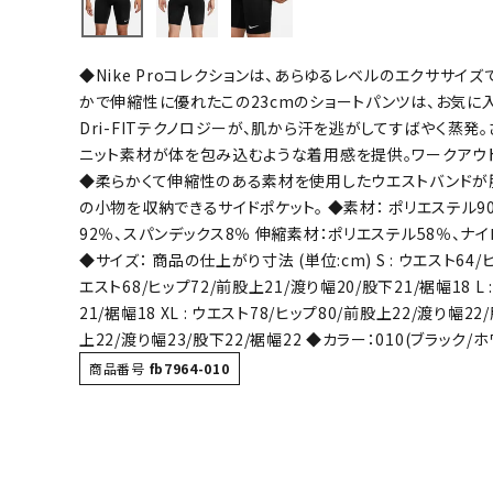
バト
◆Nike Proコレクションは、あらゆるレベルのエクササイ
バドミント
かで伸縮性に優れたこの23cmのショートパンツは、お気に入
ストリングス
Dri-FITテクノロジーが、肌から汗を逃がしてすばやく蒸発
ニット素材が体を包み込むような着用感を提供。ワークアウ
バドミント
◆柔らかくて伸縮性のある素材を使用したウエストバンドが腰
バドミント
の小物を収納できるサイドポケット。 ◆素材： ポリエステル9
シャトル
92％、スパンデックス8％ 伸縮素材：ポリエステル58％、ナイ
グリップテ
◆サイズ： 商品の仕上がり寸法 (単位:cm) S : ウエスト64/ヒ
バッグ
エスト68/ヒップ72/前股上21/渡り幅20/股下21/裾幅18 L
21/裾幅18 XL : ウエスト78/ヒップ80/前股上22/渡り幅22/
ソックス
上22/渡り幅23/股下22/裾幅22 ◆カラー：010(ブラック/ホ
その他アク
商品番号
fb7964-010
ハン
ハンドボー
ハンドボー