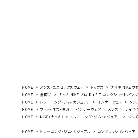
ボール（ハ
その他アク
ウォ
HOME
メンズ・ユニセックスウェア
トップス
ナイキ NIKE プ
メンズウォ
HOME
全商品
ナイキ NIKE プロ Dri-FIT ロングショートパンツ
ウィメンズ
HOME
トレーニング・ジム・カジュアル
インナーウェア
メン
その他アク
HOME
フィットネス・ヨガ
インナーウェア
メンズ
ナイキ N
HOME
NIKE（ナイキ）
トレーニング・ジム・カジュアル
メン
HOME
トレーニング・ジム・カジュアル
コンプレッションウェア