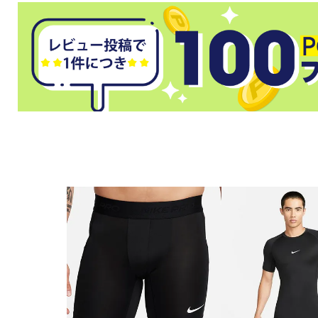
武道
柔道
ボクシング
武道・格闘