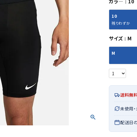
カラ―
10
シューズアクセサリー
硬式
ソックス
フットボールサンダル
軟式
Babol
BIKE
B
10
セサリー
at
ER
サッカーウェア
少年
シューズ
バッグ
残りわずか
ジュニアサッカーウェア
ソフ
レプリカ商品
野球
サイズ
M
メンズランニング
バックパック
ジュニアレプリカ商品
少年
ウイメンズランニング
トートバッグ
M
サッカーボール
野球
ジュニアランニング
ショルダーバッグ
CEP
Chaco
C
フットサルボール
ジュ
サッカースパイク
ボディー・ウエストバッグ
tt
pi
サッカーバッグ
ユニ
ジュニアサッカースパイク
ダッフル・ボストンバッグ
その他アクセサリー
バッ
サッカー・フットサルトレーニン
テニスバッグ
イン
グシューズ
その他バッグ
送料無
その
ジュニアサッカー・フットサルト
DESC
FINTA
Fo
レーニングシューズ
バッ
未使用
ENTE
e
野球スパイク・シューズ
メン
配送日
少年野球スパイク・シューズ
ソッ
バスケットボールシューズ
その