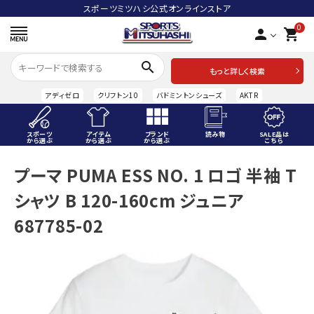
スポーツミツハシ公式オンラインストア
0
person
shopping_cart
search
もっと詳しく検索
アディゼロ
クリフトン10
バドミントンシューズ
AKTR
スポーツ
アイテム
ブランド
読み物
SALE品は
から選ぶ
から選ぶ
から選ぶ
こちら
ACCOUNT MENU
プーマ PUMA ESS NO. 1 ロゴ 半袖 T
ようこそ ゲスト 様
シャツ B 120-160cm ジュニア
meeting_room
person
ログイン
会員登録
687785-02
スポーツから選ぶ
アイテムから選ぶ