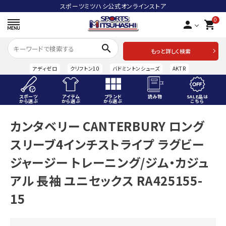
スポーツミツハシ公式オンラインストア
0
person
shopping_cart
search
もっと詳しく検索
アディゼロ
クリフトン10
バドミントンシューズ
AKTR
スポーツ
アイテム
ブランド
読み物
SALE品は
から選ぶ
から選ぶ
から選ぶ
こちら
ACCOUNT MENU
カンタベリー CANTERBURY ロング
ようこそ ゲスト 様
スリーブ4インチストライプ ラグビー
meeting_room
person
ログイン
会員登録
ジャージー トレーニング/ジム・カジュ
アル 長袖 ユニセックス RA425155-
スポーツから選ぶ
15
アイテムから選ぶ