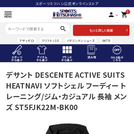
スポーツミツハシ公式オンラインストア
0
person
shopping_cart
search
もっと詳しく検索
アディゼロ
クリフトン10
バドミントンシューズ
AKTR
スポーツ
アイテム
ブランド
読み物
SALE品は
から選ぶ
から選ぶ
から選ぶ
こちら
ACCOUNT MENU
デサント DESCENTE ACTIVE SUITS
ようこそ ゲスト 様
HEATNAVI ソフトシェル フーディー ト
meeting_room
person
ログイン
会員登録
レーニング/ジム・カジュアル 長袖 メン
ズ ST5FJK22M-BK00
スポーツから選ぶ
アイテムから選ぶ