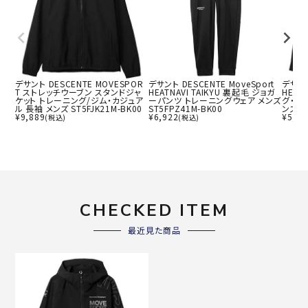
デサント DESCENTE MOVESPOR
デサント DESCENTE MoveSport
デサント
T ストレッチウーブン スタンドジャ
HEATNAVI TAIKYU 裏起毛 ジョガ
HEAT
ケット トレーニング/ジム・カジュア
ーパンツ トレーニングウェア メンズ
グ・ジ
ル 長袖 メンズ ST5FJK21M-BK00
ST5FPZ41M-BK00
ンズ S
¥
9,889
¥
6,922
¥
5,94
(税込)
(税込)
CHECKED ITEM
最近見た商品