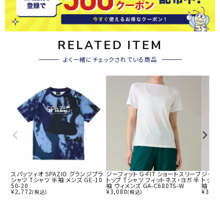
RELATED ITEM
よく一緒にチェックされている商品
スパッツィオ SPAZIO グランジプラ
ジーフィット G-FIT ショートスリーブ
ジーフィ
シャツ Tシャツ 半袖 メンズ GE-10
トップ Tシャツ フィットネス・ヨガ 半
トップ
50-20
袖 ウィメンズ GA-C680TS-W
袖 ウィ
¥
2,772
¥
3,080
¥
3,08
(税込)
(税込)