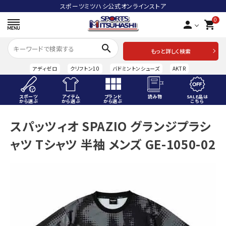
スポーツミツハシ公式オンラインストア
0
person
shopping_cart
search
もっと詳しく検索
アディゼロ
クリフトン10
バドミントンシューズ
AKTR
スポーツ
アイテム
ブランド
読み物
SALE品は
から選ぶ
から選ぶ
から選ぶ
こちら
ACCOUNT MENU
スパッツィオ SPAZIO グランジプラシ
ようこそ ゲスト 様
ャツ Tシャツ 半袖 メンズ GE-1050-02
meeting_room
person
ログイン
会員登録
スポーツから選ぶ
アイテムから選ぶ