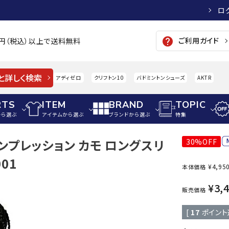
ロ
ご利用ガイド
help
00円（税込）以上で送料無料
と詳しく検索
アディゼロ
クリフトン10
バドミントンシューズ
AKTR
RTS
ITEM
BRAND
TOPIC
から選ぶ
アイテムから選ぶ
ブランドから選ぶ
特集
コンプレッション カモ ロングスリ
30%OFF
メンズアパレル
サッカー・フットサル
ウィメンズアパレル
01
¥
4,95
本体価格
パイク・シューズ
トップス
サッカースパイク
トップス
硬式
adidas
AIGLE
A
¥
3,
シューズアクセサリー
ジャケット・アウター
ジュニアサッカースパイク
ジャケット・アウター
軟式
販売価格
メンズ・ユニセックスウ
ボトムス・パンツ
トレーニングシューズ
ボトムス・パンツ
少年
[
17
ポイント
その他ウェア
ジュニアレーニングシューズ
その他ウェア
ソフ
ウィメンズウェア