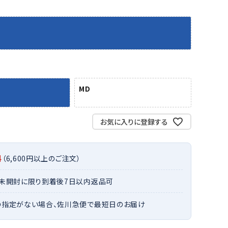
バット
ストリングス・ガット（ソフトテニス）
サポーター・テーピング
バット
グリップテープ
タオル
UTT
CANT
CAPT
ccilu
FLY
ERBU
AIN
軟式バット
エッジガード
ソックス
帽子
RY
STAG
トボール用バット
テニスシューズ
スパイク・シューズ
テニスバッグ
ランニング・陸上ソックス
キャップ
野球スパイク・シューズ
テニスウェア
テニス・バドミントンソックス
ハット
MD
ウェア
キャップ・バイザー
野球ソックス
サンバイザー
ham
Colum
CONV
DA
ニア野球ウェア
ソックス
バスケットソックス
ニット帽・ビーニー
on
bia
ERSE
MISS
フォーム・練習着
ボール（テニス）
お気に入りに登録する
バレーボールソックス
その他キャップ
ティング手袋
その他アクセサリー
トレッキングソックス
ナーグローブ（守備用手袋）
ラグビーソックス
料
（6,600円以上のご注文）
他手袋
トレーニング・ジム・カジュアル
xfir
G-FIT
gol.
GOSE
グ・ケース
・未開封に限り到着後7日以内返品可
N
テナンス用品
の指定がない場合、佐川急便で最短日のお届け
クス・ストッキング
他アクセサリー