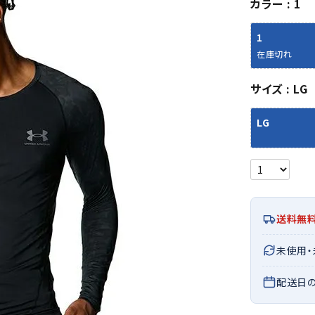
カラー
1
シューズアクセサリー
硬式
ソックス
フットボールサンダル
軟式
Babol
BIKE
B
1
セサリー
at
ER
サッカーウェア
少年
シューズ
バッグ
在庫切れ
ジュニアサッカーウェア
ソフ
レプリカ商品
野球
サイズ
LG
メンズランニング
バックパック
ジュニアレプリカ商品
少年
ウイメンズランニング
トートバッグ
LG
サッカーボール
野球
ジュニアランニング
ショルダーバッグ
CEP
Chaco
C
フットサルボール
ジュ
サッカースパイク
ボディー・ウエストバッグ
tt
pi
サッカーバッグ
ユニ
ジュニアサッカースパイク
ダッフル・ボストンバッグ
その他アクセサリー
バッ
サッカー・フットサルトレーニン
テニスバッグ
イン
グシューズ
その他バッグ
送料無
その
ジュニアサッカー・フットサルト
DESC
FINTA
Fo
レーニングシューズ
バッ
未使用
ENTE
e
野球スパイク・シューズ
メン
配送日
少年野球スパイク・シューズ
ソッ
バスケットボールシューズ
その