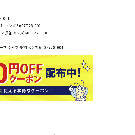
ソックス
バッグ
AZI
Speed
SSK
Super
-001
o
Natur
その他アクセサリー
メンズ 6007728-001
al
キャンプ用品
長袖 メンズ 6007728-001
 シャツ 長袖 メンズ 6007728-001
リー・コンテナ
ラー・ジャグ
WAN
Tasm
Tecnif
THE
キングウェア
ania
ibre
NORT
ラフ・寝具
Surf
H
FACE
ブル・チェア関連
ブルウェア
ト・タープ用品
ベキュー・焚き火
MBR
UNDE
VICTA
VIEW
グ
R
S
ト・マット・シート
ARMO