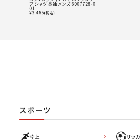
ブ シャツ 長袖 メンズ 6007728-0
01
¥
3,465
(税込)
スポーツ
陸上
サッカ