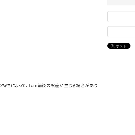
ンドボール）
ヘッドギア（ラグビー）
スク
セサリー
ソックス
スイ
NEUT
New
NI
その他アクセサリー
ゴー
RALW
Balan
ORKS
ce
その
マリ
ON
ONYO
P
ーキング
フィットネス・ヨガ
NE
LT
の特性によって、1cm前後の誤差が生じる場合があり
ーキングシューズ
ヨガウェア
トレ
ウォーキングシューズ
ヨガマット
健康
セサリー
ヨガアクセサリー
Rawli
Real
Re
ダンス・フィットネスウェア
ngs
Stone
ou
ダンス・フィットネスシューズ
インナーウェア