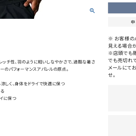
バレーボールシューズ
HEAD
HELLY
H
ミントン
卓球
テニスシューズ
HANS
EN
申
バドミントンシューズ
ンラケット
卓球ラケット
バス
フィットネスシューズ
・ガット
ラバー
バス
※ お客様
陸上スパイク・シューズ
ンシューズ
卓球シューズ
レプ
見える場合が
ハンドボールシューズ
ンウェア
卓球ウェア
ボー
※店頭でも
LI-
LUXIL
LU
ウォーキング・トレッキングシュ
でも売切れて
ボール（卓球）
ボー
レッチ性、羽のように軽いしなやかさで、過酷な暑さ
NING
ON
O
ーズ
メールにて
ーのパフォーマンスアパレルの原点。
ープ
その他アクセサリー
ソッ
A
アウトドアシューズ
せ。
卓球台
その
トレーニング・ジム・カジュアル
涼しく、身体をドライで快適に保つ
する
キッズカジュアル
セサリー
イに保つ
スイム・競泳
MIKAN
MIKAS
ミ
ドボール
ラグビー
サンダル
O
A
シ
ジ
ルシューズ
ラグビースパイク・シューズ
競泳
ルウェア
ラグビーウェア
フィ