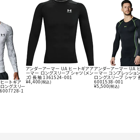
ライ
ソックス
その
その他アクセサリー
Wacoa
Wilso
Ws
l CW-X
n
io
アンダーアーマー UA ヒートギアア
アンダーアーマー UA 
ーマー ロングスリーブ シャツ（メン
ーマー コンプレッション
ズ）長袖 1361524-001
ロングスリーブ シャツ 
¥
4,400
6001538-001
 ヒートギア
(税込)
ZETT
¥
5,500
 ロングスリー
(税込)
007728-1