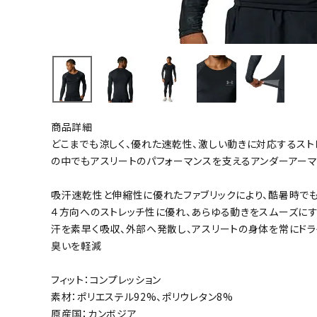
バト
バドミント
ストリングス
バドミント
バドミント
商品詳細
シャトル
どこまでも涼しく、優れた速乾性、激しい動きに対応するスト
の中でもアスリートのパフォーマンスを支えるアンダーアーマ
グリップテ
バッグ
吸汗速乾性と伸縮性に優れたファブリックにより、酷暑時でも
ソックス
４方向へのストレッチ性に優れ、あらゆる動きをスムーズに
その他アク
汗を素早く吸収、外部へ発散し、アスリートの身体を常にドラ
臭いを軽減
ハン
フィット：コンプレッション
ハンドボー
素材：ポリエステル92%、ポリウレタン8%
ハンドボー
原産国：カンボジア