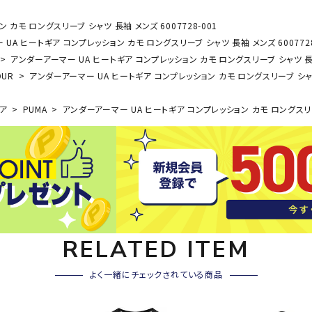
その他アクセサリー
カモ ロングスリーブ シャツ 長袖 メンズ 6007728-001
SAYSK
Sondi
SP
UA ヒートギア コンプレッション カモ ロングスリーブ シャツ 長袖 メンズ 6007728
Y
co
O
アンダーアーマー UA ヒートギア コンプレッション カモ ロングスリーブ シャツ 長袖 
トレーニング・ジム/カジ
・格闘技
OUR
アンダーアーマー UA ヒートギア コンプレッション カモ ロングスリーブ シャツ 
ュアル
ア
PUMA
アンダーアーマー UA ヒートギア コンプレッション カモ ロングスリーブ
キャ
メンズウェア
クー
suria
SVOL
S
ウィメンズウェア
技小物
クッ
ME
S
キッズウェア
シュ
コンプレッションウェア
テー
インナーウェア
テー
シューズ
テン
RELATED ITEM
ジュニアシューズ
バー
ブーツ・サンダル
TRIGG
uhlsp
U
バッ
よく一緒にチェックされている商品
バッグ
ERPOI
ort
O
ベッ
NT
キャップ