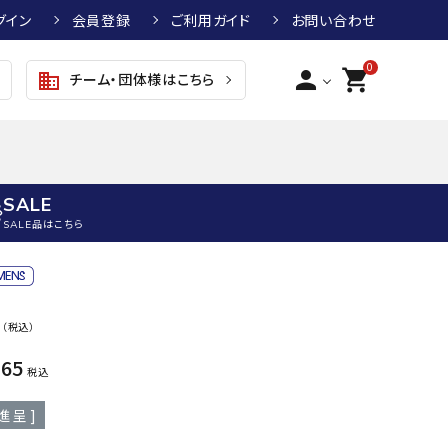
グイン
会員登録
ご利用ガイド
お問い合わせ
0
person
shopping_cart
チーム・団体様はこちら
business
SALE
SALE品はこちら
野球
キッズアパレル
テニス
その他アクセサリー
0
（税込）
グラブ・ミット
トップス
硬式テニスラケット
ボール
KTR
arena
asics
ATHL
465
グラブ・ミット
ジャケット・アウター
ジュニア硬式テニスラケット
季節対策商品
ETA
税込
野球グラブ・ミット
ボトムス・パンツ
ソフトテニスラケット
健康グッズ
進呈 ]
トボール用グラブ・ミット
その他ウェア
ストリングス・ガット（テニス）
ヨガマット