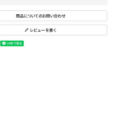
ール水着
ジュニアランニングシューズ
ムキャップ
ランニングウェア
商品についてのお問い合わせ
KE
Nittak
Ocean
ogaw
グル
ランニングタイツ
u
Pacifi
a tent
レビューを書く
c
他アクセサリー
ランニングソックス
ンスポーツ
ランニングキャップ
ランニングバッグ・ポーチ
その他アクセサリー
ENA
phite
Prince
PUMA
トレーニング用品
アウトドア
Y
n
ーニング用品
メンズアウトドアウェア
グッズ
ウィメンズアウトドアウェア
キッズ・ベビーアウトドアウェア
efT
RUST
ryka
SALO
アウトドアシューズ
rer
Y
MON
トレッキングシューズ
帽子