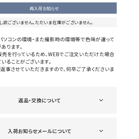
OKA
hum
JFIT
le coq
再入荷お知らせ
バスケットボール
バレーボール
mel
sporti
f
し訳ございません。ただいま在庫がございません。
ケットボールシューズ
バレーボールシューズ
ケットボールウェア
バレーボールウェア
のパソコンの環境・また撮影時の環境等で色味が違って
リカウェア・グッズ
バレーボール用サポーター
あります。
ル（バスケットボール）
ボール（バレーボール）
販売を行っているため、WEBでご注文いただけた場合
ZeS
mand
Marbl
Marm
いることがございます。
ル用品（バスケットボール）
ボール用品（バレーボール）
MBR
uka
e
ot
お返事させていただきますので、何卒ご了承くださいま
クス
ソックス
他アクセサリー
その他アクセサリー
返品・交換について
ツハ
MIZUN
molte
MTG
スイム・競泳
ランニング
オリ
O
n
ナル
水着・練習水着
メンズランニングシューズ
入荷お知らせメールについて
ットネス水着
レディースランニングシューズ