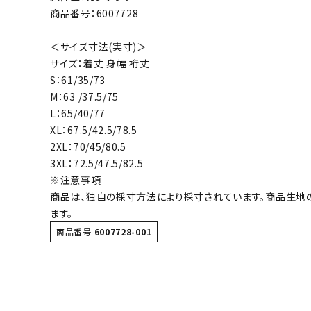
ボール（ハ
商品番号：6007728
その他アク
＜サイズ寸法(実寸)＞
サイズ：着丈 身幅 裄丈
S：61/35/73
M：63 /37.5/75
L：65/40/77
XL：67.5/42.5/78.5
2XL：70/45/80.5
ウォ
3XL：72.5/47.5/82.5
※注意事項
商品は、独自の採寸方法により採寸されています。商品生地
メンズウォ
ます。
ウィメンズ
商品番号
6007728-001
その他アク