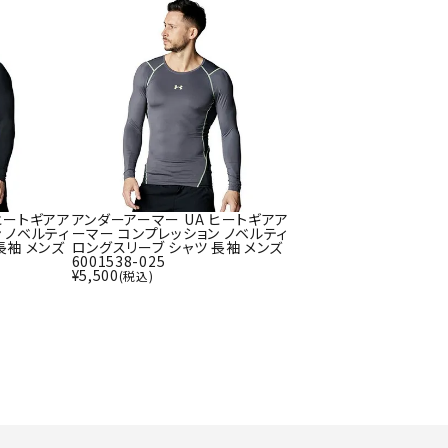
ト・ランタン
UR
他アクセサリー
tud
YASAK
YONEX
ZAMS
A
T
ヒートギアア
アンダーアーマー UA ヒートギアア
 ノベルティ
ーマー コンプレッション ノベルティ
長袖 メンズ
ロングスリーブ シャツ 長袖 メンズ
6001538-025
¥
5,500
(税込)