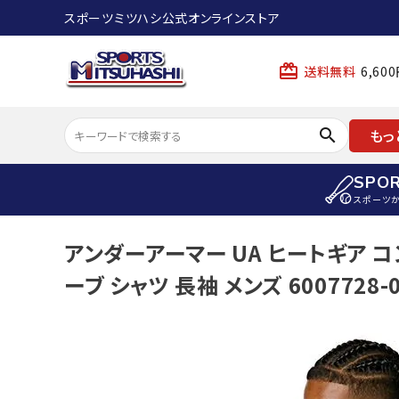
スポーツミツハシ公式オンラインストア
card_giftcard
送料無料
6,6
search
もっ
SPO
スポーツ
ACCOUNT MENU
アンダーアーマー UA ヒートギア 
陸上
ようこそ ゲスト 様
ーブ シャツ 長袖 メンズ 6007728-0
陸上競技ス
meeting_room
person
ログイン
会員登録
陸上競技用
陸上競技用
スポーツから選ぶ
ェア
アイテムから選ぶ
陸上競技用