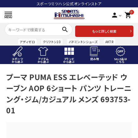
スポーツミツハシ公式オンラインストア
0
person
shopping_cart
search
もっと詳しく検索
アディゼロ
クリフトン10
バドミントンシューズ
AKTR
スポーツ
アイテム
ブランド
読み物
SALE品は
から選ぶ
から選ぶ
から選ぶ
こちら
ACCOUNT MENU
プーマ PUMA ESS エレベーテッド ウ
ようこそ ゲスト 様
ーブン AOP 6ショート パンツ トレーニ
meeting_room
person
ログイン
会員登録
ング・ジム/カジュアル メンズ 693753-
01
スポーツから選ぶ
アイテムから選ぶ