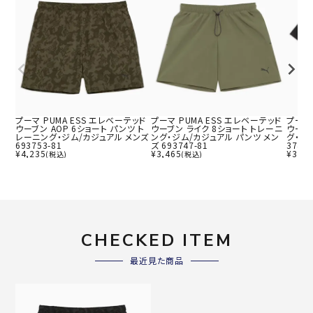
プーマ PUMA ESS エレベーテッド
プーマ PUMA ESS エレベーテッド
プーマ 
ウーブン AOP 6ショート パンツ ト
ウーブン ライク 8ショート トレーニ
ウーブ
レーニング・ジム/カジュアル メンズ
ング・ジム/カジュアル パンツ メン
グ・ジ
693753-81
ズ 693747-81
3746-
¥
4,235
¥
3,465
¥
3,08
(税込)
(税込)
CHECKED ITEM
最近見た商品