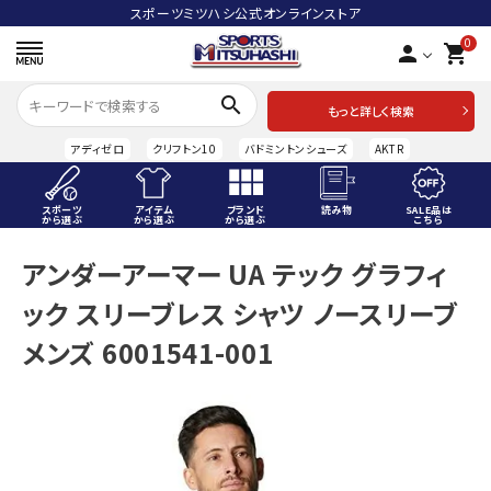
スポーツミツハシ公式オンラインストア
0
person
shopping_cart
search
もっと詳しく検索
アディゼロ
クリフトン10
バドミントンシューズ
AKTR
スポーツ
アイテム
ブランド
読み物
SALE品は
から選ぶ
から選ぶ
から選ぶ
こちら
ACCOUNT MENU
アンダーアーマー UA テック グラフィ
ようこそ ゲスト 様
ック スリーブレス シャツ ノースリーブ
meeting_room
person
ログイン
会員登録
メンズ 6001541-001
スポーツから選ぶ
アイテムから選ぶ