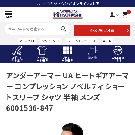
スポーツミツハシ公式オンラインストア
0
person
shopping_cart
search
もっと詳しく検索
アディゼロ
クリフトン10
バドミントンシューズ
AKTR
スポーツ
アイテム
ブランド
読み物
SALE品は
から選ぶ
から選ぶ
から選ぶ
こちら
ACCOUNT MENU
アンダーアーマー UA ヒートギアアーマ
ようこそ ゲスト 様
ー コンプレッション ノベルティ ショー
meeting_room
person
ログイン
会員登録
トスリーブ シャツ 半袖 メンズ
6001536-847
スポーツから選ぶ
アイテムから選ぶ