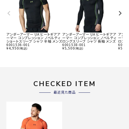
アンダーアーマー UA ヒートギアア
アンダーアーマー UA ヒートギアア
アンダ
ーマー コンプレッション ノベルティ
ーマー コンプレッション ノベルティ
ーマー
ショートスリーブ シャツ 半袖 メンズ
ロングスリーブ シャツ 長袖 メンズ
ロング
6001536-001
6001538-001
60015
¥
4,950
¥
5,500
¥
5,50
(税込)
(税込)
CHECKED ITEM
最近見た商品