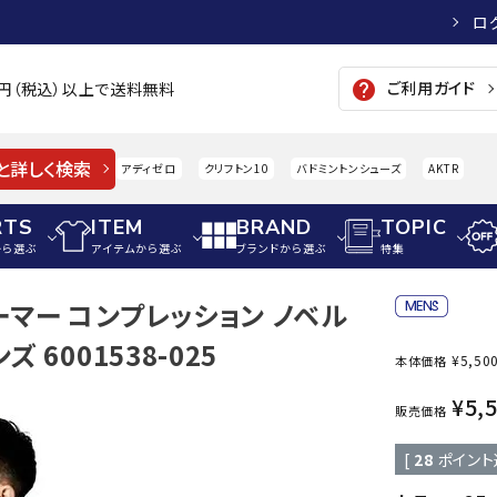
ロ
ご利用ガイド
help
00円（税込）以上で送料無料
と詳しく検索
アディゼロ
クリフトン10
バドミントンシューズ
AKTR
RTS
ITEM
BRAND
TOPIC
から選ぶ
アイテムから選ぶ
ブランドから選ぶ
特集
ーマー コンプレッション ノベル
メンズアパレル
サッカー・フットサル
ウィメンズアパレル
 6001538-025
¥
5,50
本体価格
パイク・シューズ
トップス
サッカースパイク
トップス
硬式
adidas
AIGLE
A
¥
5,
シューズアクセサリー
ジャケット・アウター
ジュニアサッカースパイク
ジャケット・アウター
軟式
販売価格
メンズ・ユニセックスウ
ボトムス・パンツ
トレーニングシューズ
ボトムス・パンツ
少年
[
28
ポイント
その他ウェア
ジュニアレーニングシューズ
その他ウェア
ソフ
ウィメンズウェア