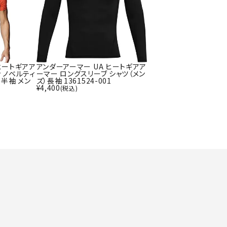
ト・ランタン
UR
他アクセサリー
tud
YASAK
YONEX
ZAMS
ヒートギアア
アンダーアーマー UA ヒートギアア
 ノベルティ
ーマー ロングスリーブ シャツ（メン
A
T
 半袖 メン
ズ）長袖 1361524-001
¥
4,400
(税込)