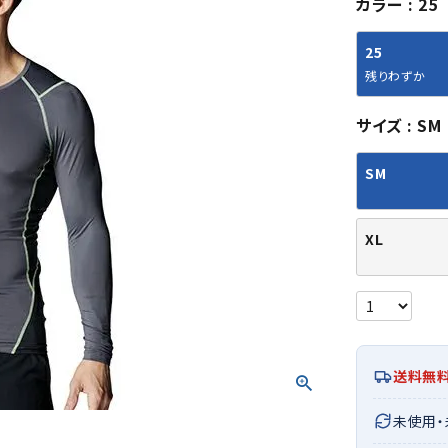
カラー
25
シューズアクセサリー
硬式
ソックス
フットボールサンダル
軟式
Babol
BIKE
B
25
セサリー
at
ER
サッカーウェア
少年
シューズ
バッグ
残りわずか
ジュニアサッカーウェア
ソフ
レプリカ商品
野球
サイズ
SM
メンズランニング
バックパック
ジュニアレプリカ商品
少年
ウイメンズランニング
トートバッグ
SM
サッカーボール
野球
ジュニアランニング
ショルダーバッグ
CEP
Chaco
C
フットサルボール
ジュ
サッカースパイク
ボディー・ウエストバッグ
tt
pi
サッカーバッグ
ユニ
XL
ジュニアサッカースパイク
ダッフル・ボストンバッグ
その他アクセサリー
バッ
サッカー・フットサルトレーニン
テニスバッグ
イン
グシューズ
その他バッグ
その
ジュニアサッカー・フットサルト
DESC
FINTA
Fo
レーニングシューズ
バッ
ENTE
e
送料無
野球スパイク・シューズ
メン
少年野球スパイク・シューズ
ソッ
未使用
バスケットボールシューズ
その