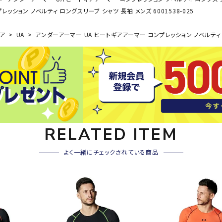
その他アクセサリー
ッション ノベルティ ロングスリーブ シャツ 長袖 メンズ 6001538-025
SAYSK
Sondi
SP
Y
co
O
ア
UA
アンダーアーマー UA ヒートギアアーマー コンプレッション ノベルティ ロン
トレーニング・ジム/カジ
・格闘技
ュアル
キャ
メンズウェア
クー
suria
SVOL
S
ウィメンズウェア
技小物
クッ
ME
S
キッズウェア
シュ
RELATED ITEM
コンプレッションウェア
テー
インナーウェア
テー
よく一緒にチェックされている商品
シューズ
テン
ジュニアシューズ
バー
ブーツ・サンダル
TRIGG
uhlsp
U
バッ
バッグ
ERPOI
ort
O
ベッ
NT
キャップ