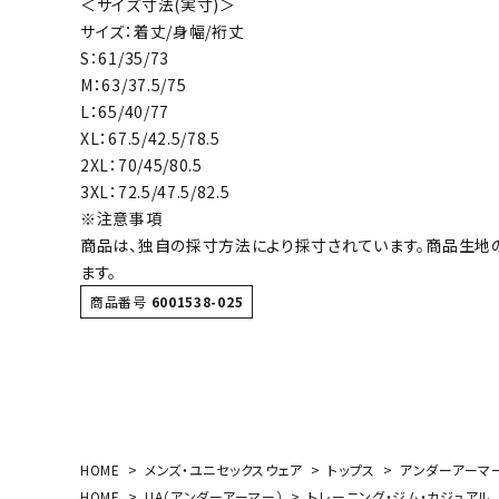
＜サイズ寸法(実寸)＞
ボール（ハ
サイズ：着丈/身幅/裄丈
その他アク
S：61/35/73
M：63/37.5/75
L：65/40/77
XL：67.5/42.5/78.5
2XL：70/45/80.5
3XL：72.5/47.5/82.5
※注意事項
商品は、独自の採寸方法により採寸されています。商品生地
ウォ
ます。
商品番号
6001538-025
メンズウォ
ウィメンズ
その他アク
HOME
メンズ・ユニセックスウェア
トップス
アンダーアーマー 
HOME
UA（アンダーアーマー）
トレーニング・ジム・カジュアル