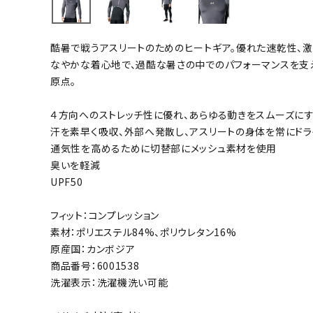
バト
酷暑で戦うアスリートのためのヒートギア。優れた速乾性、激
バドミント
なやかな着心地で、過酷な暑さの中でのパフォーマンスを支
ストリングス
原点。
バドミント
４方向へのストレッチ性に優れ、あらゆる動きをスムーズに
バドミント
汗を素早く吸収、外部へ発散し、アスリートの身体を常にドラ
シャトル
通気性を高めるために切替部にメッシュ素材を使用
グリップテ
臭いを軽減
バッグ
UPF50
ソックス
フィット：コンプレッション
その他アク
素材：ポリエステル84%、ポリウレタン16%
ハン
原産国：カンボジア
商品番号：6001538
洗濯表示：洗濯機洗い可能
ハンドボー
ハンドボー