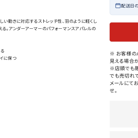
バレーボールシューズ
配送日
HEAD
HELLY
H
ミントン
卓球
テニスシューズ
HANS
しい動きに対応するストレッチ性、羽のように軽くし
EN
バドミントンシューズ
ンラケット
卓球ラケット
バス
える。アンダーアーマーのパフォーマンスアパレルの
フィットネスシューズ
・ガット
ラバー
バス
陸上スパイク・シューズ
ンシューズ
卓球シューズ
レプ
ハンドボールシューズ
する
ンウェア
卓球ウェア
※ お客様
ボー
LI-
LUXIL
LU
イに保つ
ウォーキング・トレッキングシュ
見える場合が
ボール（卓球）
ボー
NING
ON
O
ーズ
※店頭でも
ープ
その他アクセサリー
ソッ
A
アウトドアシューズ
でも売切れて
卓球台
その
メールにて
トレーニング・ジム・カジュアル
せ。
キッズカジュアル
セサリー
スイム・競泳
MIKAN
MIKAS
ミ
ドボール
ラグビー
サンダル
O
A
シ
ジ
ルシューズ
ラグビースパイク・シューズ
競泳
ルウェア
ラグビーウェア
フィ