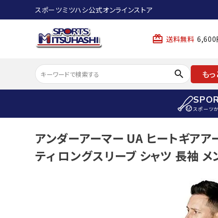
スポーツミツハシ公式オンラインストア
card_giftcard
送料無料
6,6
search
もっ
SPO
スポーツ
ACCOUNT MENU
アンダーアーマー UA ヒートギアア
陸上
ようこそ ゲスト 様
ティ ロングスリーブ シャツ 長袖 メンズ
陸上競技ス
meeting_room
person
ログイン
会員登録
陸上競技用
陸上競技用
スポーツから選ぶ
ェア
アイテムから選ぶ
陸上競技用