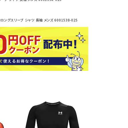
ソックス
バッグ
AZI
Speed
SSK
Super
o
Natur
その他アクセサリー
グスリーブ シャツ 長袖 メンズ 6001538-025
al
キャンプ用品
リー・コンテナ
ラー・ジャグ
WAN
Tasm
Tecnif
THE
キングウェア
ania
ibre
NORT
ラフ・寝具
Surf
H
FACE
ブル・チェア関連
ブルウェア
ト・タープ用品
ベキュー・焚き火
MBR
UNDE
VICTA
VIEW
グ
R
S
ト・マット・シート
ARMO