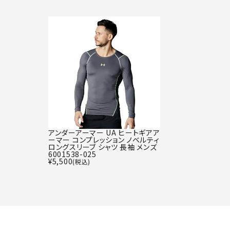
アンダーアーマー UA ヒートギアア
ーマー コンプレッション ノベルティ
ロングスリーブ シャツ 長袖 メンズ
6001538-025
¥
5,500
(税込)