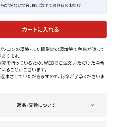
の指定がない場合、佐川急便で最短日のお届け
OKA
hum
JFIT
le coq
バスケットボール
バレーボール
mel
sporti
f
ケットボールシューズ
バレーボールシューズ
カートに入れる
ケットボールウェア
バレーボールウェア
リカウェア・グッズ
バレーボール用サポーター
のパソコンの環境・また撮影時の環境等で色味が違って
ル（バスケットボール）
ボール（バレーボール）
ZeS
mand
Marbl
Marm
あります。
ル用品（バスケットボール）
ボール用品（バレーボール）
MBR
uka
e
ot
販売を行っているため、WEBでご注文いただけた場合
クス
ソックス
いることがございます。
他アクセサリー
その他アクセサリー
お返事させていただきますので、何卒ご了承くださいま
ツハ
MIZUN
molte
MTG
スイム・競泳
ランニング
返品・交換について
オリ
O
n
ナル
水着・練習水着
メンズランニングシューズ
ットネス水着
レディースランニングシューズ