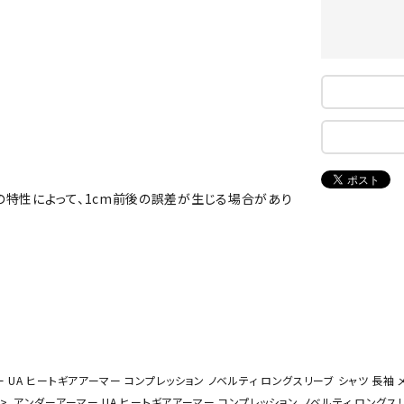
ンドボール）
ヘッドギア（ラグビー）
スク
セサリー
ソックス
スイ
NEUT
New
NI
その他アクセサリー
ゴー
RALW
Balan
ORKS
ce
その
マリ
ON
ONYO
P
の特性によって、1cm前後の誤差が生じる場合があり
ーキング
フィットネス・ヨガ
NE
LT
ーキングシューズ
ヨガウェア
トレ
ウォーキングシューズ
ヨガマット
健康
セサリー
ヨガアクセサリー
Rawli
Real
Re
ダンス・フィットネスウェア
ngs
Stone
ou
ダンス・フィットネスシューズ
UA ヒートギアアーマー コンプレッション ノベルティ ロングスリーブ シャツ 長袖 メンズ
インナーウェア
アンダーアーマー UA ヒートギアアーマー コンプレッション ノベルティ ロングスリーブ