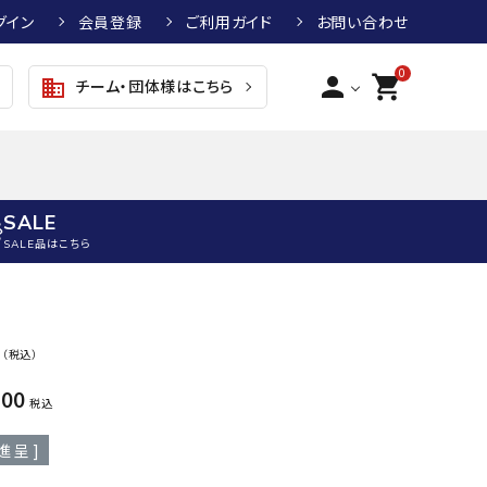
グイン
会員登録
ご利用ガイド
お問い合わせ
0
person
shopping_cart
チーム・団体様はこちら
business
SALE
SALE品はこちら
野球
キッズアパレル
テニス
その他アクセサリー
0
（税込）
グラブ・ミット
トップス
硬式テニスラケット
ボール
KTR
arena
asics
ATHL
500
グラブ・ミット
ジャケット・アウター
ジュニア硬式テニスラケット
季節対策商品
ETA
税込
野球グラブ・ミット
ボトムス・パンツ
ソフトテニスラケット
健康グッズ
進呈 ]
トボール用グラブ・ミット
その他ウェア
ストリングス・ガット（テニス）
ヨガマット