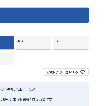
バット
ストリングス・ガット（ソフトテニス）
サポーター・テーピング
バット
グリップテープ
タオル
UTT
CANT
CAPT
ccilu
FLY
ERBU
AIN
軟式バット
エッジガード
ソックス
帽子
RY
STAG
トボール用バット
テニスシューズ
スパイク・シューズ
テニスバッグ
ランニング・陸上ソックス
キャップ
野球スパイク・シューズ
テニスウェア
テニス・バドミントンソックス
ハット
MD
LG
ウェア
キャップ・バイザー
野球ソックス
サンバイザー
ham
Colum
CONV
DA
ニア野球ウェア
ソックス
バスケットソックス
ニット帽・ビーニー
on
bia
ERSE
MISS
フォーム・練習着
ボール（テニス）
バレーボールソックス
その他キャップ
ティング手袋
その他アクセサリー
トレッキングソックス
ナーグローブ（守備用手袋）
ラグビーソックス
お気に入りに登録する
他手袋
トレーニング・ジム・カジュアル
xfir
G-FIT
gol.
GOSE
グ・ケース
N
料
（6,600円以上のご注文）
テナンス用品
クス・ストッキング
・未開封に限り到着後7日以内返品可
他アクセサリー