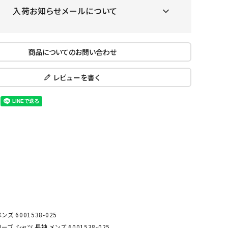
ール水着
入荷お知らせメールについて
ジュニアランニングシューズ
ムキャップ
ランニングウェア
KE
Nittak
Ocean
ogaw
グル
ランニングタイツ
u
Pacifi
a tent
商品についてのお問い合わせ
c
他アクセサリー
ランニングソックス
ンスポーツ
ランニングキャップ
レビューを書く
ランニングバッグ・ポーチ
その他アクセサリー
ENA
phite
Prince
PUMA
トレーニング用品
アウトドア
Y
n
ーニング用品
メンズアウトドアウェア
グッズ
ウィメンズアウトドアウェア
キッズ・ベビーアウトドアウェア
efT
RUST
ryka
SALO
アウトドアシューズ
rer
Y
MON
トレッキングシューズ
 6001538-025
帽子
 シャツ 長袖 メンズ 6001538-025