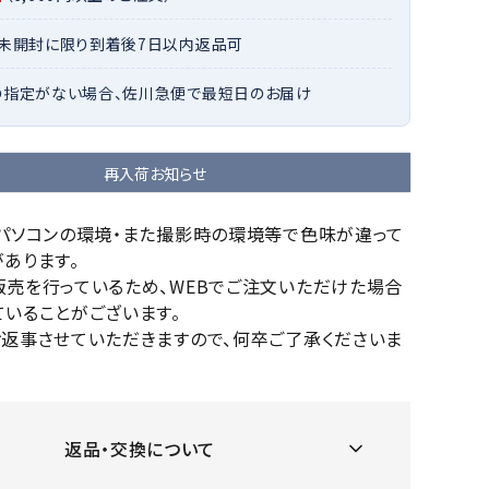
OKA
hum
JFIT
le coq
バスケットボール
バレーボール
・未開封に限り到着後7日以内返品可
mel
sporti
f
ケットボールシューズ
バレーボールシューズ
の指定がない場合、佐川急便で最短日のお届け
ケットボールウェア
バレーボールウェア
リカウェア・グッズ
バレーボール用サポーター
再入荷お知らせ
ル（バスケットボール）
ボール（バレーボール）
ZeS
mand
Marbl
Marm
ル用品（バスケットボール）
ボール用品（バレーボール）
MBR
uka
e
ot
のパソコンの環境・また撮影時の環境等で色味が違って
クス
ソックス
あります。
他アクセサリー
その他アクセサリー
販売を行っているため、WEBでご注文いただけた場合
いることがございます。
お返事させていただきますので、何卒ご了承くださいま
ツハ
MIZUN
molte
MTG
スイム・競泳
ランニング
オリ
O
n
ナル
返品・交換について
水着・練習水着
メンズランニングシューズ
ットネス水着
レディースランニングシューズ