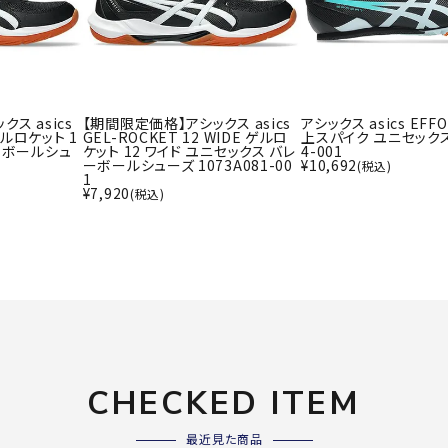
ライ
ソックス
その
その他アクセサリー
ス asics
【期間限定価格】アシックス asics
アシックス asics EFFO
Wacoa
Wilso
Ws
 ゲルロケット 1
GEL-ROCKET 12 WIDE ゲルロ
上スパイク ユニセックス 
ーボールシュ
ケット 12 ワイド ユニセックス バレ
4-001
l CW-X
n
io
ーボールシューズ 1073A081-00
¥
10,692
(税込)
1
¥
7,920
(税込)
ZETT
CHECKED ITEM
最近見た商品