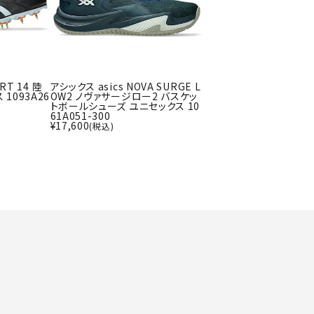
ト・ランタン
UR
他アクセサリー
RT 14 陸
アシックス asics NOVA SURGE L
tud
YASAK
YONEX
ZAMS
1093A26
OW2 ノヴァサージロー2 バスケッ
トボールシューズ ユニセックス 10
A
T
61A051-300
¥
17,600
(税込)