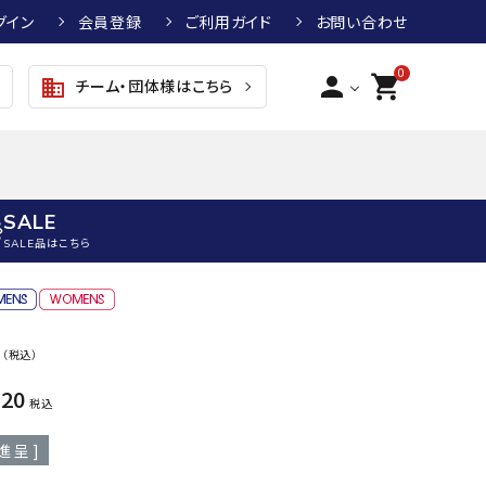
グイン
会員登録
ご利用ガイド
お問い合わせ
0
person
shopping_cart
チーム・団体様はこちら
business
SALE
SALE品はこちら
野球
キッズアパレル
テニス
その他アクセサリー
0
（税込）
グラブ・ミット
トップス
硬式テニスラケット
ボール
KTR
arena
asics
ATHL
720
グラブ・ミット
ジャケット・アウター
ジュニア硬式テニスラケット
季節対策商品
ETA
税込
野球グラブ・ミット
ボトムス・パンツ
ソフトテニスラケット
健康グッズ
進呈 ]
トボール用グラブ・ミット
その他ウェア
ストリングス・ガット（テニス）
ヨガマット