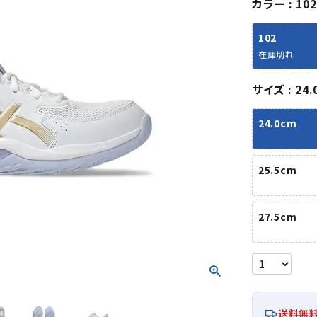
カラー
102
シューズアクセサリー
硬式
ソックス
フットボールサンダル
軟式
Babol
BIKE
B
102
セサリー
at
ER
サッカーウェア
少年
シューズ
バッグ
在庫切れ
ジュニアサッカーウェア
ソフ
レプリカ商品
野球
サイズ
24.
メンズランニング
バックパック
ジュニアレプリカ商品
少年
ウイメンズランニング
トートバッグ
24.0cm
サッカーボール
野球
ジュニアランニング
ショルダーバッグ
CEP
Chaco
C
フットサルボール
ジュ
サッカースパイク
ボディー・ウエストバッグ
tt
pi
サッカーバッグ
ユニ
25.5cm
ジュニアサッカースパイク
ダッフル・ボストンバッグ
その他アクセサリー
バッ
サッカー・フットサルトレーニン
テニスバッグ
イン
グシューズ
その他バッグ
27.5cm
その
ジュニアサッカー・フットサルト
DESC
FINTA
Fo
レーニングシューズ
バッ
ENTE
e
野球スパイク・シューズ
メン
少年野球スパイク・シューズ
ソッ
バスケットボールシューズ
その
送料無