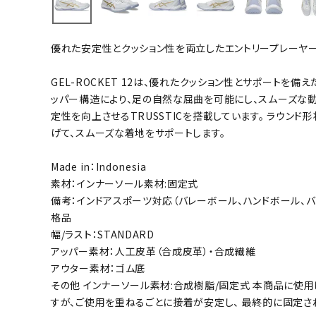
バト
優れた安定性とクッション性を両立したエントリープレーヤ
バドミント
ストリングス
GEL-ROCKET 12は、優れたクッション性とサポートを
ッパー構造により、足の自然な屈曲を可能にし、スムーズな動
バドミント
定性を向上させるTRUSSTICを搭載しています。 ラウン
バドミント
げて、スムーズな着地をサポートします。
シャトル
グリップテ
Made in：Indonesia
バッグ
素材：インナーソール素材:固定式
備考：インドアスポーツ対応（バレーボール、ハンドボール、バ
ソックス
格品
その他アク
幅/ラスト：STANDARD
ハン
アッパー素材：人工皮革（合成皮革）・合成繊維
アウター素材：ゴム底
その他 インナーソール素材:合成樹脂/固定式 本商品に使
ハンドボー
すが、ご使用を重ねるごとに接着が安定し、 最終的に固定さ
ハンドボー