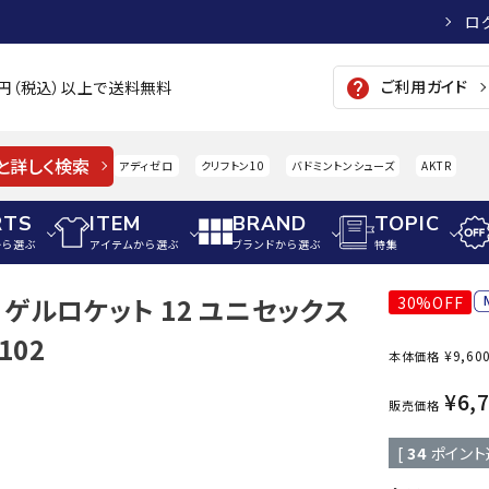
ロ
ご利用ガイド
help
00円（税込）以上で送料無料
と詳しく検索
アディゼロ
クリフトン10
バドミントンシューズ
AKTR
RTS
ITEM
BRAND
TOPIC
から選ぶ
アイテムから選ぶ
ブランドから選ぶ
特集
 12 ゲルロケット 12 ユニセックス
30%OFF
メンズアパレル
サッカー・フットサル
ウィメンズアパレル
102
¥
9,60
本体価格
パイク・シューズ
トップス
サッカースパイク
トップス
硬式
adidas
AIGLE
A
¥
6,
シューズアクセサリー
ジャケット・アウター
ジュニアサッカースパイク
ジャケット・アウター
軟式
販売価格
メンズ・ユニセックスウ
ボトムス・パンツ
トレーニングシューズ
ボトムス・パンツ
少年
[
34
ポイント
その他ウェア
ジュニアレーニングシューズ
その他ウェア
ソフ
ウィメンズウェア