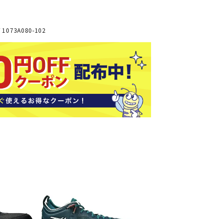
ソックス
バッグ
AZI
Speed
SSK
Super
073A080-102
o
Natur
その他アクセサリー
al
キャンプ用品
リー・コンテナ
ラー・ジャグ
WAN
Tasm
Tecnif
THE
キングウェア
ania
ibre
NORT
ラフ・寝具
Surf
H
FACE
ブル・チェア関連
ブルウェア
ト・タープ用品
ベキュー・焚き火
MBR
UNDE
VICTA
VIEW
グ
R
S
ト・マット・シート
ARMO