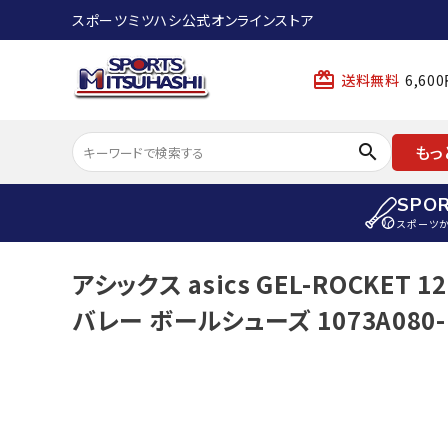
スポーツミツハシ公式オンラインストア
card_giftcard
送料無料
6,6
search
もっ
SPO
スポーツ
ACCOUNT MENU
アシックス asics GEL-ROCKET
陸上
ようこそ ゲスト 様
バレー ボールシューズ 1073A080-
陸上競技ス
meeting_room
person
ログイン
会員登録
陸上競技用
陸上競技用
スポーツから選ぶ
ェア
アイテムから選ぶ
陸上競技用