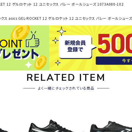
その他アクセサリー
CKET 12 ゲルロケット 12 ユニセックス バレー ボールシューズ 1073A080-102
SAYSK
Sondi
SP
クス asics GEL-ROCKET 12 ゲルロケット 12 ユニセックス バレー ボールシューズ 1
Y
co
O
トレーニング・ジム/カジ
・格闘技
ュアル
キャ
メンズウェア
クー
suria
SVOL
S
ウィメンズウェア
技小物
クッ
ME
S
キッズウェア
シュ
RELATED ITEM
コンプレッションウェア
テー
インナーウェア
よく一緒にチェックされている商品
テー
シューズ
テン
ジュニアシューズ
バー
ブーツ・サンダル
TRIGG
uhlsp
U
バッ
バッグ
ERPOI
ort
O
ベッ
NT
キャップ