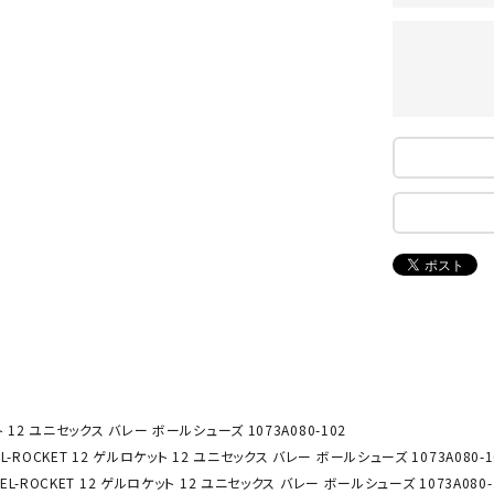
ンドボール）
ヘッドギア（ラグビー）
スク
セサリー
ソックス
スイ
NEUT
New
NI
その他アクセサリー
ゴー
RALW
Balan
ORKS
ce
その
マリ
ON
ONYO
P
ーキング
フィットネス・ヨガ
NE
LT
ーキングシューズ
ヨガウェア
トレ
ウォーキングシューズ
ヨガマット
健康
セサリー
ヨガアクセサリー
Rawli
Real
Re
ダンス・フィットネスウェア
ngs
Stone
ou
ット 12 ユニセックス バレー ボールシューズ 1073A080-102
ダンス・フィットネスシューズ
EL-ROCKET 12 ゲルロケット 12 ユニセックス バレー ボールシューズ 1073A080-1
インナーウェア
GEL-ROCKET 12 ゲルロケット 12 ユニセックス バレー ボールシューズ 1073A080-