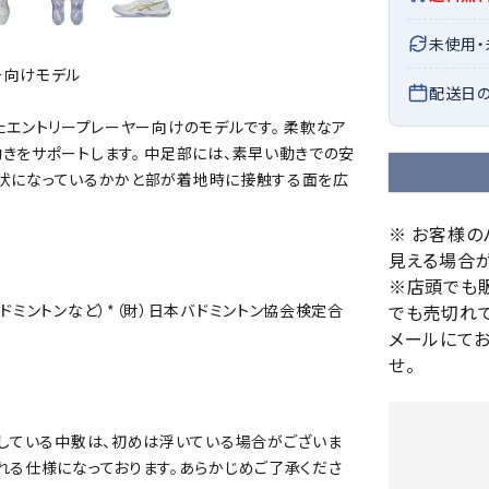
バレーボールシューズ
HEAD
HELLY
H
ミントン
卓球
未使用
テニスシューズ
HANS
ー向けモデル
EN
バドミントンシューズ
ンラケット
卓球ラケット
バス
配送日
フィットネスシューズ
・ガット
ラバー
バス
備えたエントリープレーヤー向けのモデルです。 柔軟なア
陸上スパイク・シューズ
きをサポートします。 中足部には、素早い動きでの安
ンシューズ
卓球シューズ
レプ
ハンドボールシューズ
ド形状になっているかかと部が着地時に接触する面を広
ンウェア
卓球ウェア
ボー
LI-
LUXIL
LU
ウォーキング・トレッキングシュ
ボール（卓球）
ボー
NING
ON
O
※ お客様
ーズ
ープ
その他アクセサリー
ソッ
A
見える場合が
アウトドアシューズ
卓球台
その
※店頭でも
トレーニング・ジム・カジュアル
でも売切れて
ドミントンなど）*（財）日本バドミントン協会検定合
キッズカジュアル
メールにて
セサリー
スイム・競泳
せ。
MIKAN
MIKAS
ミ
ドボール
ラグビー
サンダル
O
A
シ
ジ
用している中敷は、初めは浮いている場合がございま
ルシューズ
ラグビースパイク・シューズ
競泳
れる仕様になっております。あらかじめご了承くださ
ルウェア
ラグビーウェア
フィ