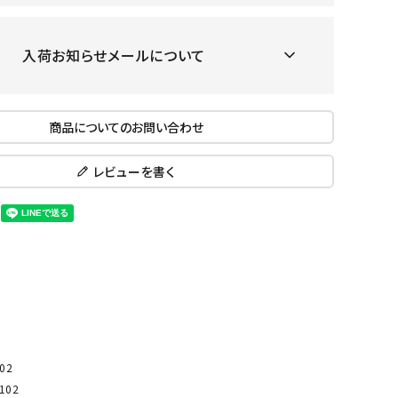
ール水着
ジュニアランニングシューズ
ムキャップ
ランニングウェア
KE
Nittak
Ocean
ogaw
入荷お知らせメールについて
グル
ランニングタイツ
u
Pacifi
a tent
c
他アクセサリー
ランニングソックス
ンスポーツ
ランニングキャップ
商品についてのお問い合わせ
ランニングバッグ・ポーチ
レビューを書く
その他アクセサリー
ENA
phite
Prince
PUMA
トレーニング用品
アウトドア
Y
n
ーニング用品
メンズアウトドアウェア
グッズ
ウィメンズアウトドアウェア
キッズ・ベビーアウトドアウェア
efT
RUST
ryka
SALO
アウトドアシューズ
rer
Y
MON
トレッキングシューズ
02
帽子
102