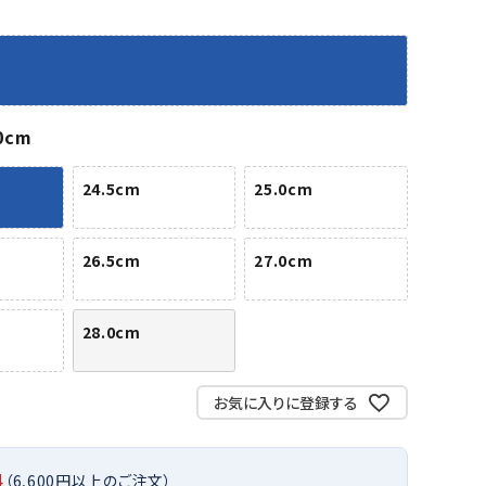
バット
ストリングス・ガット（ソフトテニス）
サポーター・テーピング
バット
グリップテープ
タオル
UTT
CANT
CAPT
ccilu
FLY
ERBU
AIN
軟式バット
エッジガード
ソックス
帽子
RY
STAG
トボール用バット
テニスシューズ
スパイク・シューズ
テニスバッグ
0cm
ランニング・陸上ソックス
キャップ
野球スパイク・シューズ
テニスウェア
テニス・バドミントンソックス
ハット
24.5cm
25.0cm
ウェア
キャップ・バイザー
野球ソックス
サンバイザー
ham
Colum
CONV
DA
ニア野球ウェア
ソックス
バスケットソックス
ニット帽・ビーニー
on
bia
ERSE
MISS
フォーム・練習着
ボール（テニス）
26.5cm
27.0cm
バレーボールソックス
その他キャップ
ティング手袋
その他アクセサリー
トレッキングソックス
ナーグローブ（守備用手袋）
ラグビーソックス
28.0cm
他手袋
トレーニング・ジム・カジュアル
xfir
G-FIT
gol.
GOSE
グ・ケース
N
お気に入りに登録する
テナンス用品
クス・ストッキング
他アクセサリー
料
（6,600円以上のご注文）