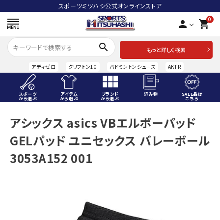
スポーツミツハシ公式オンラインストア
0
person
shopping_cart
search
もっと詳しく検索
アディゼロ
クリフトン10
バドミントンシューズ
AKTR
スポーツ
アイテム
ブランド
読み物
SALE品は
から選ぶ
から選ぶ
から選ぶ
こちら
ACCOUNT MENU
アシックス asics VBエルボーパッド
ようこそ ゲスト 様
GELパッド ユニセックス バレーボール
meeting_room
person
ログイン
会員登録
3053A152 001
スポーツから選ぶ
アイテムから選ぶ