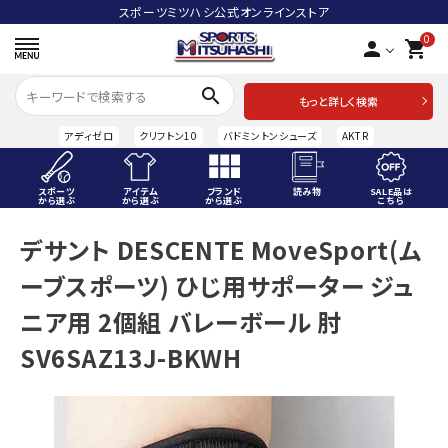
スポーツミツハシ公式オンラインストア
0
person
shopping_cart
search
もっと詳しく検索
アディゼロ
クリフトン10
バドミントンシューズ
AKTR
スポーツ
アイテム
ブランド
読み物
SALE品は
から選ぶ
から選ぶ
から選ぶ
こちら
ACCOUNT MENU
デサント DESCENTE MoveSport(ム
ようこそ ゲスト 様
ーブスポーツ) ひじ用サポーター ジュ
meeting_room
person
ログイン
会員登録
ニア用 2個組 バレーボール 肘
SV6SAZ13J-BKWH
スポーツから選ぶ
アイテムから選ぶ