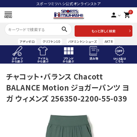
スポーツミツハシ公式オンラインストア
0
person
shopping_cart
search
もっと詳しく検索
アディゼロ
クリフトン10
バドミントンシューズ
AKTR
スポーツ
アイテム
ブランド
読み物
SALE品は
から選ぶ
から選ぶ
から選ぶ
こちら
ACCOUNT MENU
チャコット・バランス Chacott
ようこそ ゲスト 様
BALANCE Motion ジョガーパンツ ヨ
meeting_room
person
ログイン
会員登録
ガ ウィメンズ 256350-2200-55-039
スポーツから選ぶ
アイテムから選ぶ