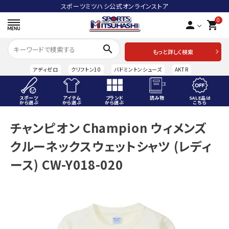
スポーツミツハシ公式オンラインストア
0
person
shopping_cart
search
もっと詳しく検索
アディゼロ
クリフトン10
バドミントンシューズ
AKTR
スポーツ
アイテム
ブランド
読み物
SALE品は
から選ぶ
から選ぶ
から選ぶ
こちら
ACCOUNT MENU
チャンピオン Champion ウィメンズ
ようこそ ゲスト 様
クルーネックスウェットシャツ (レディ
meeting_room
person
ログイン
会員登録
ース) CW-Y018-020
スポーツから選ぶ
アイテムから選ぶ