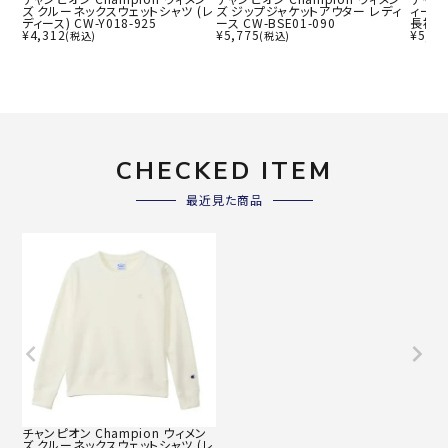
ズ クルーネックスウェットシャツ (レ
ズ ジップジャケットアウター レディ
ィーブ
ディース) CW-Y018-925
ース CW-BSE01-090
長袖 ウ
¥
4,312
¥
5,775
¥
5,31
(税込)
(税込)
CHECKED ITEM
最近見た商品
チャンピオン Champion ウィメン
ズ クルーネックスウェットシャツ (レ