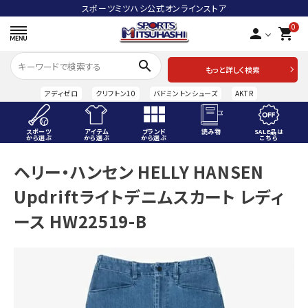
スポーツミツハシ公式オンラインストア
0
person
shopping_cart
search
もっと詳しく検索
アディゼロ
クリフトン10
バドミントンシューズ
AKTR
スポーツ
アイテム
ブランド
読み物
SALE品は
から選ぶ
から選ぶ
から選ぶ
こちら
ACCOUNT MENU
ヘリー・ハンセン HELLY HANSEN
ようこそ ゲスト 様
Updriftライトデニムスカート レディ
meeting_room
person
ログイン
会員登録
ース HW22519-B
スポーツから選ぶ
アイテムから選ぶ