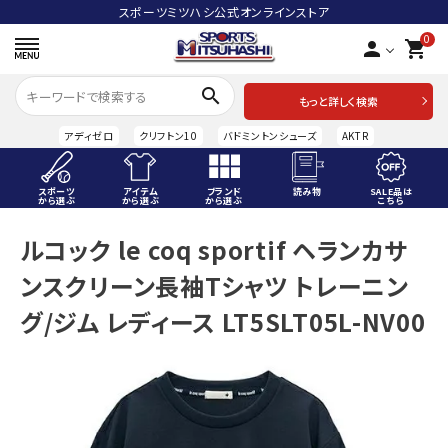
スポーツミツハシ公式オンラインストア
0
person
shopping_cart
search
もっと詳しく検索
アディゼロ
クリフトン10
バドミントンシューズ
AKTR
スポーツ
アイテム
ブランド
読み物
SALE品は
から選ぶ
から選ぶ
から選ぶ
こちら
ACCOUNT MENU
ルコック le coq sportif ヘランカサ
ようこそ ゲスト 様
ンスクリーン長袖Tシャツ トレーニン
meeting_room
person
ログイン
会員登録
グ/ジム レディース LT5SLT05L-NV00
スポーツから選ぶ
アイテムから選ぶ