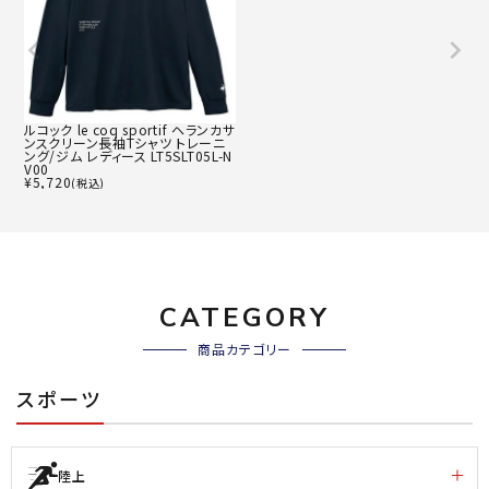
ルコック le coq sportif ヘランカサ
ンスクリーン長袖Tシャツ トレーニ
ング/ジム レディース LT5SLT05L-N
V00
¥
5,720
(税込)
CATEGORY
商品カテゴリー
スポーツ
陸上