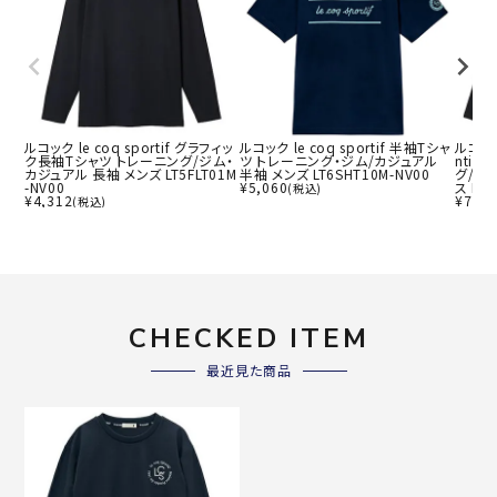
ルコック le coq sportif グラフィッ
ルコック le coq sportif 半袖Tシャ
ルコック 
ク長袖Tシャツ トレーニング/ジム・
ツ トレーニング・ジム/カジュアル
ntia
カジュアル 長袖 メンズ LT5FLT01M
半袖 メンズ LT6SHT10M-NV00
グ/ジ
-NV00
¥
5,060
ス LT5
(税込)
¥
4,312
¥
7,59
(税込)
CHECKED ITEM
最近見た商品