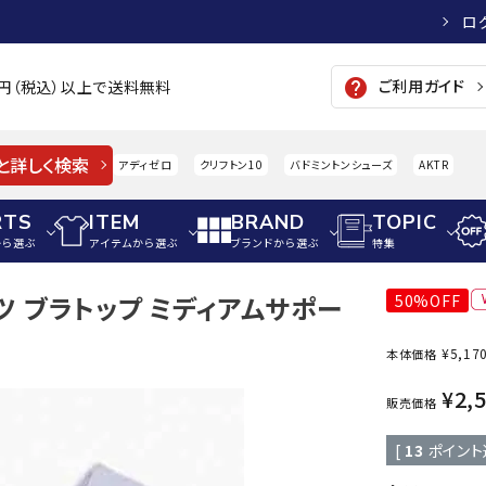
ロ
ご利用ガイド
help
00円（税込）以上で送料無料
と詳しく検索
アディゼロ
クリフトン10
バドミントンシューズ
AKTR
RTS
ITEM
BRAND
TOPIC
から選ぶ
アイテムから選ぶ
ブランドから選ぶ
特集
ツ ブラトップ ミディアムサポー
50%OFF
メンズアパレル
サッカー・フットサル
ウィメンズアパレル
¥
5,17
本体価格
パイク・シューズ
トップス
サッカースパイク
トップス
硬式
adidas
AIGLE
A
¥
2,
シューズアクセサリー
ジャケット・アウター
ジュニアサッカースパイク
ジャケット・アウター
軟式
販売価格
メンズ・ユニセックスウ
ボトムス・パンツ
トレーニングシューズ
ボトムス・パンツ
少年
[
13
ポイント
その他ウェア
ジュニアレーニングシューズ
その他ウェア
ソフ
ウィメンズウェア