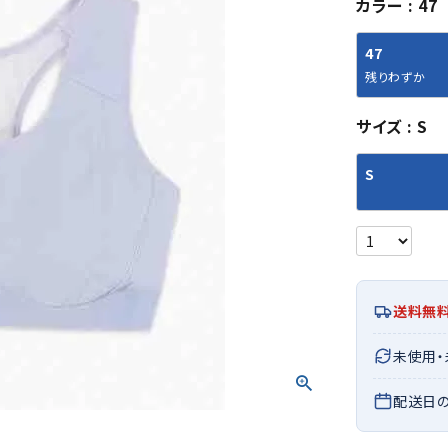
カラー
47
シューズアクセサリー
硬式
ソックス
フットボールサンダル
軟式
Babol
BIKE
B
47
セサリー
at
ER
サッカーウェア
少年
シューズ
バッグ
残りわずか
ジュニアサッカーウェア
ソフ
レプリカ商品
野球
サイズ
S
メンズランニング
バックパック
ジュニアレプリカ商品
少年
ウイメンズランニング
トートバッグ
S
サッカーボール
野球
ジュニアランニング
ショルダーバッグ
CEP
Chaco
C
フットサルボール
ジュ
サッカースパイク
ボディー・ウエストバッグ
tt
pi
サッカーバッグ
ユニ
ジュニアサッカースパイク
ダッフル・ボストンバッグ
その他アクセサリー
バッ
サッカー・フットサルトレーニン
テニスバッグ
イン
グシューズ
その他バッグ
送料無
その
ジュニアサッカー・フットサルト
DESC
FINTA
Fo
レーニングシューズ
バッ
未使用
ENTE
e
野球スパイク・シューズ
メン
配送日
少年野球スパイク・シューズ
ソッ
バスケットボールシューズ
その