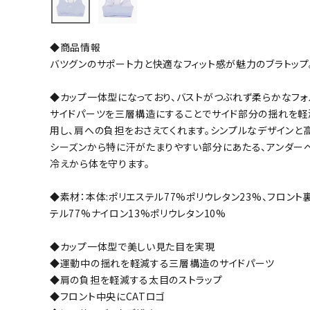
バト
◆商品情報
バドミント
バツグンのサポート力と快適なフィット感が魅力のブラトップ
ストリングス
◆カップ一体型になっており、バストがつぶれず柔らかなフォ
バドミント
サイドパーツを三層構造にすることでサイド部分の揺れを軽
バドミント
用し、肩への負担をおさえてくれます。シンプルなデザインと
シャトル
シーズンから特に汗がたまりやすい部分にあたる、アンダー
グリップテ
冷えから体を守ります。
バッグ
◆素材：本体:ポリエステル77%ポリウレタン23%、フロント裏
ソックス
テル77%ナイロン13%ポリウレタン10%
その他アク
ハン
◆カップ一体型で美しい見た目を実現
◆運動中の揺れを軽減する三層構造のサイドパーツ
◆肩の負担を軽減する太目のストラップ
ハンドボー
◆フロント中央にCATロゴ
ハンドボー