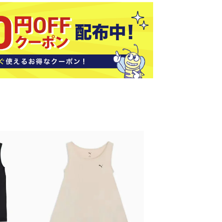
ソックス
バッグ
AZI
Speed
SSK
Super
o
Natur
その他アクセサリー
al
キャンプ用品
リー・コンテナ
ラー・ジャグ
WAN
Tasm
Tecnif
THE
キングウェア
ania
ibre
NORT
ラフ・寝具
Surf
H
FACE
ブル・チェア関連
ブルウェア
ト・タープ用品
ベキュー・焚き火
MBR
UNDE
VICTA
VIEW
グ
R
S
ト・マット・シート
ARMO