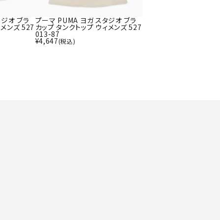
ト・ランタン
UR
他アクセサリー
タジオ ブラ
プーマ PUMA ヨガ スタジオ ブラ
メンズ 527
カップ タンクトップ ウィメンズ 527
013-87
¥
4,647
(税込)
tud
YASAK
YONEX
ZAMS
A
T