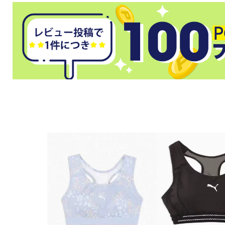
武道
柔道
ボクシング
武道・格闘