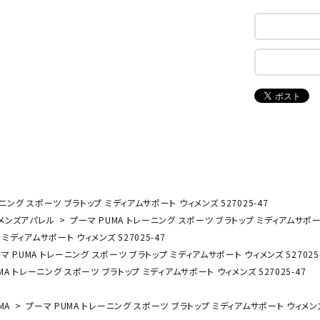
ンドボール）
ヘッドギア（ラグビー）
スク
セサリー
ソックス
スイ
NEUT
New
NI
その他アクセサリー
ゴー
RALW
Balan
ORKS
ce
その
マリ
ON
ONYO
P
ーキング
フィットネス・ヨガ
NE
LT
ニング スポーツ ブラトップ ミディアムサポート ウィメンズ 527025-47
ーキングシューズ
ヨガウェア
トレ
メンズアパレル
プーマ PUMA トレーニング スポーツ ブラトップ ミディアムサポート 
ウォーキングシューズ
ヨガマット
健康
ミディアムサポート ウィメンズ 527025-47
セサリー
ヨガアクセサリー
Rawli
Real
Re
マ PUMA トレーニング スポーツ ブラトップ ミディアムサポート ウィメンズ 527025-
ダンス・フィットネスウェア
ngs
Stone
ou
MA トレーニング スポーツ ブラトップ ミディアムサポート ウィメンズ 527025-47
ダンス・フィットネスシューズ
MA
プーマ PUMA トレーニング スポーツ ブラトップ ミディアムサポート ウィメンズ 
インナーウェア