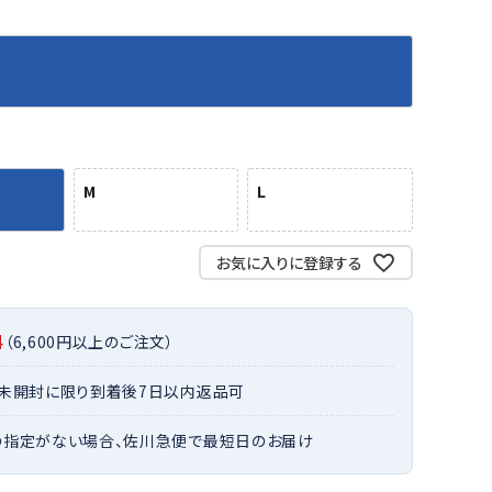
バット
ストリングス・ガット（ソフトテニス）
サポーター・テーピング
バット
グリップテープ
タオル
UTT
CANT
CAPT
ccilu
FLY
ERBU
AIN
軟式バット
エッジガード
ソックス
帽子
RY
STAG
トボール用バット
テニスシューズ
スパイク・シューズ
テニスバッグ
ランニング・陸上ソックス
キャップ
野球スパイク・シューズ
テニスウェア
テニス・バドミントンソックス
ハット
M
L
ウェア
キャップ・バイザー
野球ソックス
サンバイザー
ham
Colum
CONV
DA
ニア野球ウェア
ソックス
バスケットソックス
ニット帽・ビーニー
on
bia
ERSE
MISS
フォーム・練習着
ボール（テニス）
お気に入りに登録する
バレーボールソックス
その他キャップ
ティング手袋
その他アクセサリー
トレッキングソックス
ナーグローブ（守備用手袋）
ラグビーソックス
料
（6,600円以上のご注文）
他手袋
トレーニング・ジム・カジュアル
xfir
G-FIT
gol.
GOSE
グ・ケース
・未開封に限り到着後7日以内返品可
N
テナンス用品
の指定がない場合、佐川急便で最短日のお届け
クス・ストッキング
他アクセサリー