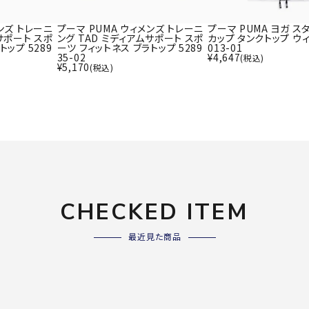
ライ
ソックス
その
ンズ トレーニ
プーマ PUMA ウィメンズ トレーニ
プーマ PUMA ヨガ ス
その他アクセサリー
サポート スポ
ング TAD ミディアムサポート スポ
カップ タンクトップ ウィ
トップ 5289
ーツ フィットネス ブラトップ 5289
013-01
35-02
¥
4,647
(税込)
¥
5,170
(税込)
Wacoa
Wilso
Ws
l CW-X
n
io
ZETT
CHECKED ITEM
最近見た商品