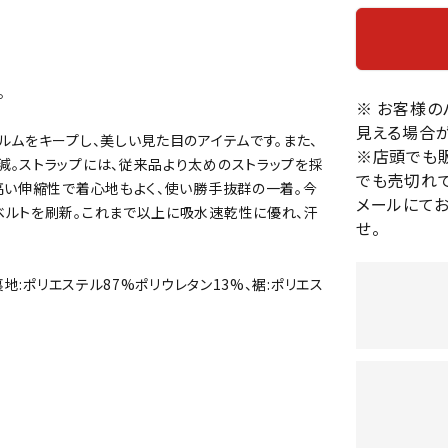
バレーボールシューズ
HEAD
HELLY
H
ミントン
卓球
テニスシューズ
HANS
EN
バドミントンシューズ
ンラケット
卓球ラケット
バス
。
フィットネスシューズ
※ お客様
・ガット
ラバー
バス
見える場合が
陸上スパイク・シューズ
ルムをキープし、美しい見た目のアイテムです。また、
ンシューズ
卓球シューズ
レプ
※店頭でも
ハンドボールシューズ
減。ストラップには、従来品より太めのストラップを採
ンウェア
卓球ウェア
ボー
でも売切れて
LI-
LUXIL
LU
高い伸縮性で着心地もよく、使い勝手抜群の一着。今
ウォーキング・トレッキングシュ
ボール（卓球）
ボー
メールにて
NING
ON
O
ベルトを刷新。これまで以上に吸水速乾性に優れ、汗
ーズ
せ。
ープ
その他アクセサリー
ソッ
A
アウトドアシューズ
卓球台
その
トレーニング・ジム・カジュアル
地:ポリエステル87%ポリウレタン13%、裾:ポリエス
キッズカジュアル
セサリー
スイム・競泳
MIKAN
MIKAS
ミ
ドボール
ラグビー
サンダル
O
A
シ
ジ
ルシューズ
ラグビースパイク・シューズ
競泳
ルウェア
ラグビーウェア
フィ