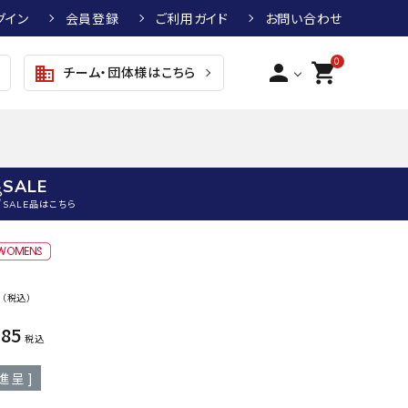
グイン
会員登録
ご利用ガイド
お問い合わせ
0
person
shopping_cart
チーム・団体様はこちら
business
SALE
SALE品はこちら
野球
キッズアパレル
テニス
その他アクセサリー
0
（税込）
グラブ・ミット
トップス
硬式テニスラケット
ボール
KTR
arena
asics
ATHL
585
グラブ・ミット
ジャケット・アウター
ジュニア硬式テニスラケット
季節対策商品
ETA
税込
野球グラブ・ミット
ボトムス・パンツ
ソフトテニスラケット
健康グッズ
進呈 ]
トボール用グラブ・ミット
その他ウェア
ストリングス・ガット（テニス）
ヨガマット