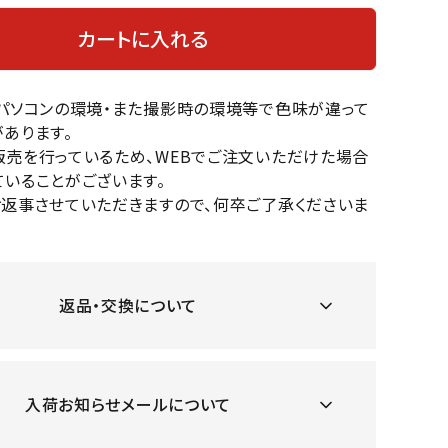
OKA
hum
JFIT
le coq
バスケットボール
バレーボール
カートに入れる
mel
sporti
f
ケットボールシューズ
バレーボールシューズ
のパソコンの環境・また撮影時の環境等で色味が違って
ケットボールウェア
バレーボールウェア
あります。
リカウェア・グッズ
バレーボール用サポーター
販売を行っているため、WEBでご注文いただけた場合
ル（バスケットボール）
ボール（バレーボール）
いることがございます。
ZeS
mand
Marbl
Marm
ル用品（バスケットボール）
ボール用品（バレーボール）
お返事させていただきますので、何卒ご了承くださいま
MBR
uka
e
ot
クス
ソックス
他アクセサリー
その他アクセサリー
返品・交換について
ツハ
MIZUN
molte
MTG
スイム・競泳
ランニング
オリ
O
n
ナル
入荷お知らせメールについて
水着・練習水着
メンズランニングシューズ
ットネス水着
レディースランニングシューズ