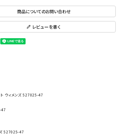
ール水着
ジュニアランニングシューズ
商品についてのお問い合わせ
ムキャップ
ランニングウェア
KE
Nittak
Ocean
ogaw
グル
ランニングタイツ
u
Pacifi
a tent
レビューを書く
c
他アクセサリー
ランニングソックス
ンスポーツ
ランニングキャップ
ランニングバッグ・ポーチ
その他アクセサリー
ENA
phite
Prince
PUMA
トレーニング用品
アウトドア
Y
n
ーニング用品
メンズアウトドアウェア
ウィメンズ 527025-47
グッズ
ウィメンズアウトドアウェア
キッズ・ベビーアウトドアウェア
efT
RUST
ryka
SALO
47
アウトドアシューズ
rer
Y
MON
トレッキングシューズ
527025-47
帽子