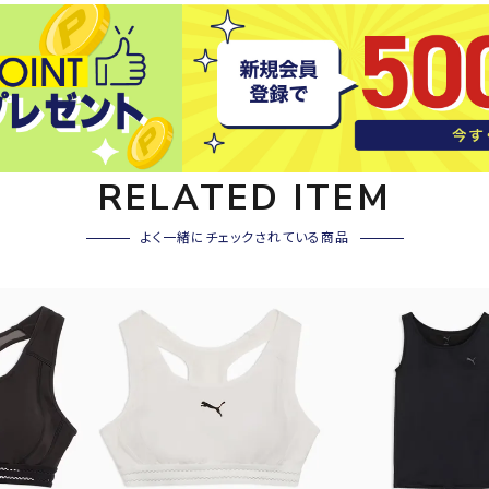
その他アクセサリー
SAYSK
Sondi
SP
Y
co
O
トレーニング・ジム/カジ
・格闘技
ュアル
キャ
RELATED ITEM
メンズウェア
クー
suria
SVOL
S
ウィメンズウェア
よく一緒にチェックされている商品
技小物
クッ
ME
S
キッズウェア
シュ
コンプレッションウェア
テー
インナーウェア
テー
シューズ
テン
ジュニアシューズ
バー
ブーツ・サンダル
TRIGG
uhlsp
U
バッ
バッグ
ERPOI
ort
O
ベッ
NT
キャップ