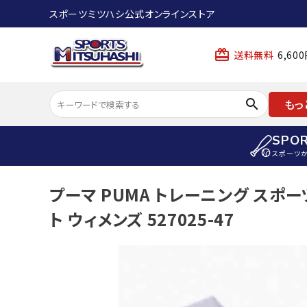
スポーツミツハシ公式オンラインストア
card_giftcard
送料無料
6,6
search
もっ
SPO
スポーツ
ACCOUNT MENU
プーマ PUMA トレーニング スポー
陸上
ようこそ ゲスト 様
ト ウィメンズ 527025-47
陸上競技ス
meeting_room
person
ログイン
会員登録
陸上競技用
陸上競技用
スポーツから選ぶ
ェア
アイテムから選ぶ
陸上競技用