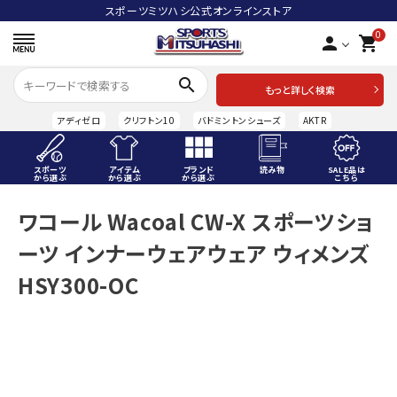
スポーツミツハシ公式オンラインストア
0
person
shopping_cart
search
もっと詳しく検索
アディゼロ
クリフトン10
バドミントンシューズ
AKTR
スポーツ
アイテム
ブランド
読み物
SALE品は
から選ぶ
から選ぶ
から選ぶ
こちら
ACCOUNT MENU
ワコール Wacoal CW-X スポーツショ
ようこそ ゲスト 様
ーツ インナーウェアウェア ウィメンズ
meeting_room
person
ログイン
会員登録
HSY300-OC
スポーツから選ぶ
アイテムから選ぶ