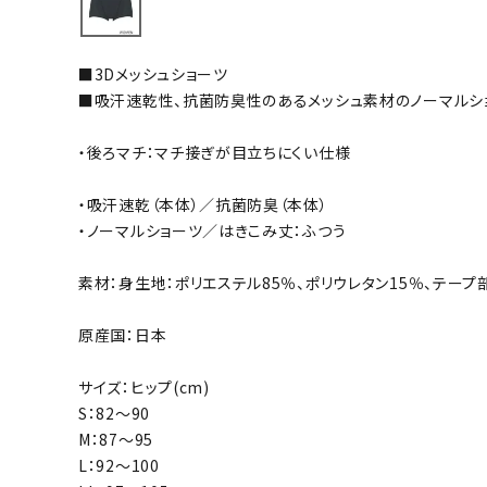
バト
■3Dメッシュショーツ
バドミント
■吸汗速乾性、抗菌防臭性のあるメッシュ素材のノーマルシ
ストリングス
・後ろマチ：マチ接ぎが目立ちにくい仕様
バドミント
バドミント
・吸汗速乾（本体）／抗菌防臭（本体）
シャトル
・ノーマルショーツ／はきこみ丈：ふつう
グリップテ
バッグ
素材：身生地：ポリエステル85％、ポリウレタン15％、テープ部
ソックス
原産国：日本
その他アク
ハン
サイズ：ヒップ(cm)
S：82～90
M：87～95
ハンドボー
L：92～100
ハンドボー