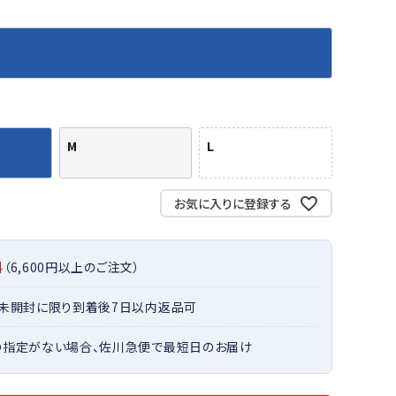
バット
ストリングス・ガット（ソフトテニス）
サポーター・テーピング
バット
グリップテープ
タオル
UTT
CANT
CAPT
ccilu
FLY
ERBU
AIN
軟式バット
エッジガード
ソックス
帽子
RY
STAG
トボール用バット
テニスシューズ
スパイク・シューズ
テニスバッグ
ランニング・陸上ソックス
キャップ
野球スパイク・シューズ
テニスウェア
テニス・バドミントンソックス
ハット
M
L
ウェア
キャップ・バイザー
野球ソックス
サンバイザー
ham
Colum
CONV
DA
ニア野球ウェア
ソックス
バスケットソックス
ニット帽・ビーニー
on
bia
ERSE
MISS
お気に入りに登録する
フォーム・練習着
ボール（テニス）
バレーボールソックス
その他キャップ
ティング手袋
その他アクセサリー
トレッキングソックス
ナーグローブ（守備用手袋）
ラグビーソックス
料
（6,600円以上のご注文）
他手袋
トレーニング・ジム・カジュアル
xfir
G-FIT
gol.
GOSE
・未開封に限り到着後7日以内返品可
グ・ケース
N
テナンス用品
の指定がない場合、佐川急便で最短日のお届け
クス・ストッキング
他アクセサリー