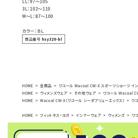
LL：97～105
ボール（ハ
3L：102～110
その他アク
M～L：87～100
カラー：ＢＬ
商品番号
hsy320-bl
ウォ
HOME
全商品
ワコール Wacoal CW-X スポーツショーツ イン
メンズウォ
HOME
ウィメンズウェア
その他ウェア
ワコール Wacoal 
ウィメンズ
HOME
Wacoal CW-X（ワコール シーダブリューエックス）
ワコ
その他アク
HOME
フィットネス・ヨガ
インナーウェア
ウィメンズ
ワコ