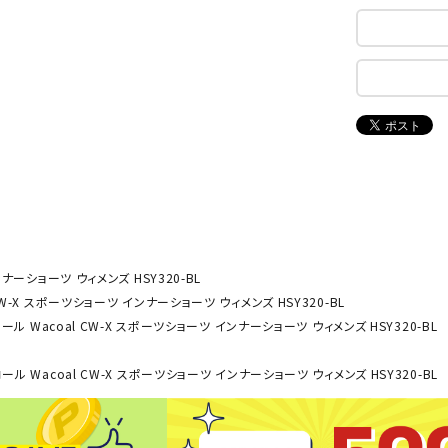
ンドボール）
ヘッドギア（ラグビー）
スク
セサリー
ソックス
スイ
NEUT
New
NI
その他アクセサリー
ゴー
RALW
Balan
ORKS
ce
その
マリ
ON
ONYO
P
ーキング
フィットネス・ヨガ
NE
LT
ナーショーツ ウィメンズ HSY320-BL
ーキングシューズ
ヨガウェア
トレ
CW-X スポーツショーツ インナーショーツ ウィメンズ HSY320-BL
ウォーキングシューズ
ヨガマット
健康
ール Wacoal CW-X スポーツショーツ インナーショーツ ウィメンズ HSY320-BL
セサリー
ヨガアクセサリー
Rawli
Real
Re
ダンス・フィットネスウェア
ール Wacoal CW-X スポーツショーツ インナーショーツ ウィメンズ HSY320-BL
ngs
Stone
ou
ダンス・フィットネスシューズ
インナーウェア