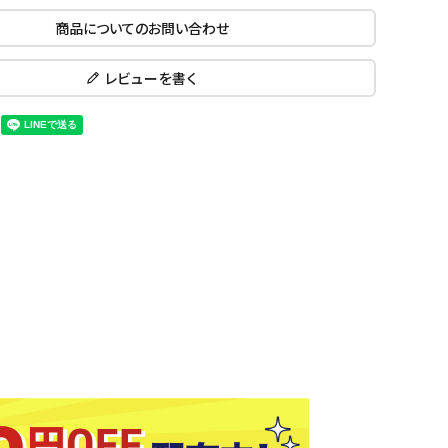
ール水着
ジュニアランニングシューズ
商品についてのお問い合わせ
ムキャップ
ランニングウェア
KE
Nittak
Ocean
ogaw
グル
ランニングタイツ
レビューを書く
u
Pacifi
a tent
c
他アクセサリー
ランニングソックス
ンスポーツ
ランニングキャップ
ランニングバッグ・ポーチ
その他アクセサリー
ENA
phite
Prince
PUMA
トレーニング用品
アウトドア
Y
n
ーニング用品
メンズアウトドアウェア
グッズ
ウィメンズアウトドアウェア
キッズ・ベビーアウトドアウェア
efT
RUST
ryka
SALO
アウトドアシューズ
rer
Y
MON
トレッキングシューズ
帽子