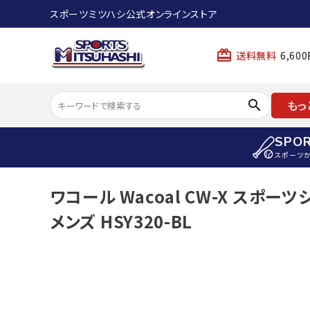
スポーツミツハシ公式オンラインストア
card_giftcard
送料無料
6,6
search
もっ
SPO
スポーツ
ACCOUNT MENU
ワコール Wacoal CW-X スポー
陸上
ようこそ ゲスト 様
メンズ HSY320-BL
陸上競技ス
meeting_room
person
ログイン
会員登録
陸上競技用
陸上競技用
スポーツから選ぶ
ェア
アイテムから選ぶ
陸上競技用