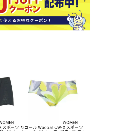
ソックス
バッグ
AZI
Speed
SSK
Super
o
Natur
その他アクセサリー
al
キャンプ用品
リー・コンテナ
ラー・ジャグ
WAN
Tasm
Tecnif
THE
キングウェア
ania
ibre
NORT
ラフ・寝具
Surf
H
FACE
ブル・チェア関連
ブルウェア
ト・タープ用品
ベキュー・焚き火
MBR
UNDE
VICTA
VIEW
グ
R
S
ト・マット・シート
-X スポーツ
ワコール Wacoal CW-X スポーツ
ARMO