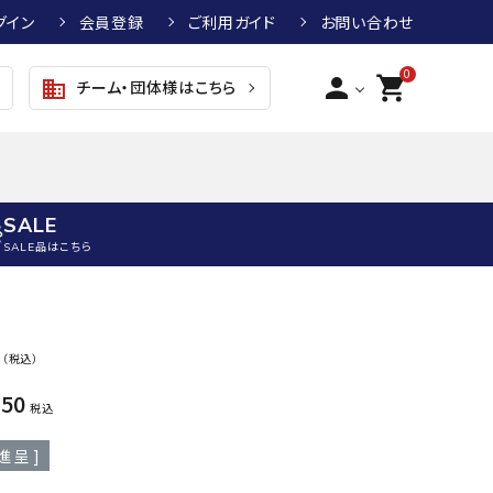
グイン
会員登録
ご利用ガイド
お問い合わせ
0
person
shopping_cart
チーム・団体様はこちら
business
SALE
SALE品はこちら
野球
キッズアパレル
テニス
その他アクセサリー
0
（税込）
グラブ・ミット
トップス
硬式テニスラケット
ボール
KTR
arena
asics
ATHL
750
グラブ・ミット
ジャケット・アウター
ジュニア硬式テニスラケット
季節対策商品
ETA
税込
野球グラブ・ミット
ボトムス・パンツ
ソフトテニスラケット
健康グッズ
進呈 ]
トボール用グラブ・ミット
その他ウェア
ストリングス・ガット（テニス）
ヨガマット