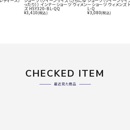
レディース）
ショーツ（クイーンサイズ（さらにゆ
ショーツ（クイーンサイズ
ライ
ったり）） インナーショーツ ウィメン
ーショーツ ウィメンズ H
ソックス
ズ HSY320-BL-QQ
L-Q
その
¥
3,410
¥
3,080
(税込)
(税込)
その他アクセサリー
Wacoa
Wilso
Ws
l CW-X
n
io
CHECKED ITEM
ZETT
最近見た商品