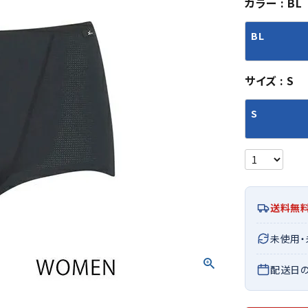
カラー
BL
シューズアクセサリー
硬式
ソックス
フットボールサンダル
軟式
Babol
BIKE
B
BL
セサリー
at
ER
サッカーウェア
少年
シューズ
バッグ
ジュニアサッカーウェア
ソフ
サイズ
S
レプリカ商品
野球
メンズランニング
バックパック
ジュニアレプリカ商品
少年
ウイメンズランニング
トートバッグ
S
サッカーボール
野球
ジュニアランニング
ショルダーバッグ
CEP
Chaco
C
フットサルボール
ジュ
サッカースパイク
ボディー・ウエストバッグ
tt
pi
サッカーバッグ
ユニ
ジュニアサッカースパイク
ダッフル・ボストンバッグ
その他アクセサリー
バッ
サッカー・フットサルトレーニン
テニスバッグ
イン
グシューズ
その他バッグ
送料無
その
ジュニアサッカー・フットサルト
DESC
FINTA
Fo
未使用
レーニングシューズ
バッ
ENTE
e
野球スパイク・シューズ
メン
配送日
少年野球スパイク・シューズ
ソッ
バスケットボールシューズ
その