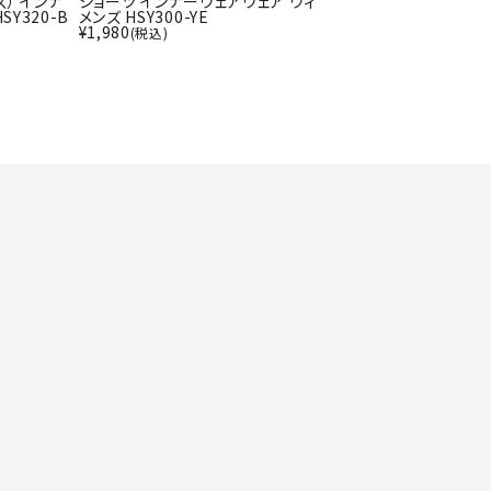
） インナ
ショーツ インナーウェアウェア ウィ
ト・ランタン
UR
SY320-B
メンズ HSY300-YE
¥
1,980
(税込)
他アクセサリー
tud
YASAK
YONEX
ZAMS
A
T