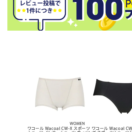
武道
柔道
ボクシング
武道・格闘
ワコール Wacoal CW-X スポーツ
ワコール Wacoal C