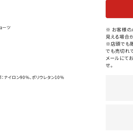
バレーボールシューズ
HEAD
HELLY
H
ミントン
卓球
テニスシューズ
HANS
EN
バドミントンシューズ
ンラケット
卓球ラケット
バス
ョーツ
※ お客様
フィットネスシューズ
・ガット
ラバー
バス
見える場合が
陸上スパイク・シューズ
ンシューズ
卓球シューズ
レプ
※店頭でも
ハンドボールシューズ
でも売切れて
ンウェア
卓球ウェア
ボー
LI-
LUXIL
LU
ウォーキング・トレッキングシュ
メールにて
ボール（卓球）
ボー
NING
ON
O
ーズ
せ。
ープ
その他アクセサリー
ソッ
A
アウトドアシューズ
卓球台
その
：ナイロン90％、ポリウレタン10％
トレーニング・ジム・カジュアル
キッズカジュアル
セサリー
スイム・競泳
MIKAN
MIKAS
ミ
ドボール
ラグビー
サンダル
O
A
シ
ジ
ルシューズ
ラグビースパイク・シューズ
競泳
ルウェア
ラグビーウェア
フィ