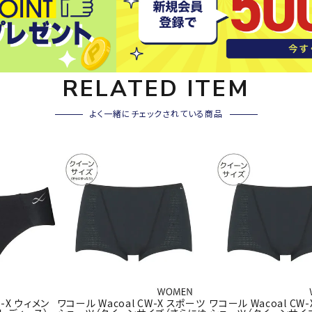
その他アクセサリー
SAYSK
Sondi
SP
Y
co
O
トレーニング・ジム/カジ
・格闘技
RELATED ITEM
ュアル
キャ
よく一緒にチェックされている商品
メンズウェア
クー
suria
SVOL
S
ウィメンズウェア
技小物
クッ
ME
S
キッズウェア
シュ
コンプレッションウェア
テー
インナーウェア
テー
シューズ
テン
ジュニアシューズ
バー
ブーツ・サンダル
TRIGG
uhlsp
U
バッ
バッグ
ERPOI
ort
O
ベッ
W-X ウィメン
ワコール Wacoal CW-X スポーツ
ワコール Wacoal CW
NT
キャップ