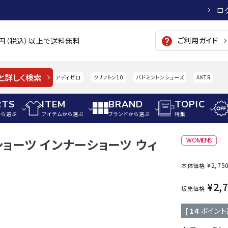
ロ
ご利用ガイド
help
00円（税込）以上で送料無料
と詳しく検索
アディゼロ
クリフトン10
バドミントンシューズ
AKTR
RTS
ITEM
BRAND
TOPIC
から選ぶ
アイテムから選ぶ
ブランドから選ぶ
特集
ツショーツ インナーショーツ ウィ
メンズアパレル
サッカー・フットサル
ウィメンズアパレル
¥
2,75
本体価格
パイク・シューズ
トップス
サッカースパイク
トップス
硬式
adidas
AIGLE
A
¥
2,
シューズアクセサリー
ジャケット・アウター
ジュニアサッカースパイク
ジャケット・アウター
軟式
販売価格
メンズ・ユニセックスウ
ボトムス・パンツ
トレーニングシューズ
ボトムス・パンツ
少年
[
14
ポイント
その他ウェア
ジュニアレーニングシューズ
その他ウェア
ソフ
ウィメンズウェア