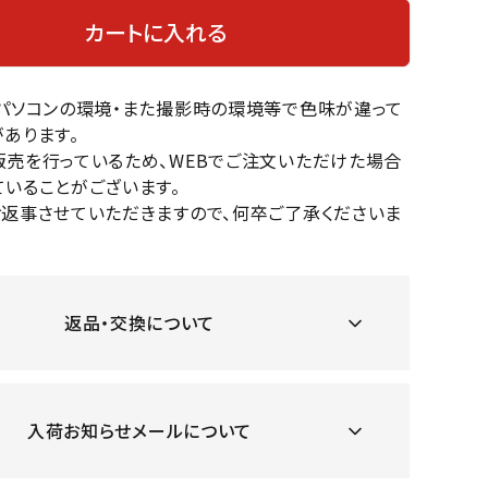
OKA
hum
JFIT
le coq
カートに入れる
バスケットボール
バレーボール
mel
sporti
f
ケットボールシューズ
バレーボールシューズ
のパソコンの環境・また撮影時の環境等で色味が違って
ケットボールウェア
バレーボールウェア
あります。
リカウェア・グッズ
バレーボール用サポーター
販売を行っているため、WEBでご注文いただけた場合
いることがございます。
ル（バスケットボール）
ボール（バレーボール）
ZeS
mand
Marbl
Marm
お返事させていただきますので、何卒ご了承くださいま
ル用品（バスケットボール）
ボール用品（バレーボール）
MBR
uka
e
ot
クス
ソックス
他アクセサリー
その他アクセサリー
返品・交換について
ツハ
MIZUN
molte
MTG
スイム・競泳
ランニング
オリ
O
n
ナル
入荷お知らせメールについて
水着・練習水着
メンズランニングシューズ
ットネス水着
レディースランニングシューズ