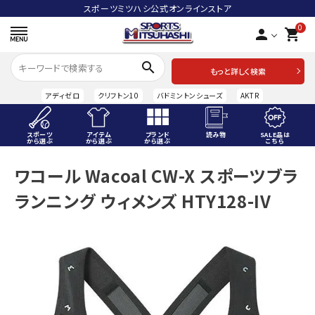
スポーツミツハシ公式オンラインストア
0
person
shopping_cart
search
もっと詳しく検索
アディゼロ
クリフトン10
バドミントンシューズ
AKTR
スポーツ
アイテム
ブランド
読み物
SALE品は
から選ぶ
から選ぶ
から選ぶ
こちら
ACCOUNT MENU
ワコール Wacoal CW-X スポーツブラ
ようこそ ゲスト 様
ランニング ウィメンズ HTY128-IV
meeting_room
person
ログイン
会員登録
スポーツから選ぶ
アイテムから選ぶ