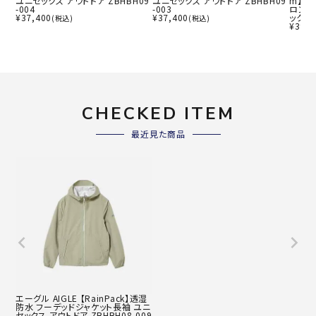
ユニセックス アウトドア ZBHBH09
ユニセックス アウトドア ZBHBH09
m】透
-004
-003
ロング
¥
37,400
¥
37,400
ックス 
(税込)
(税込)
¥
39,6
CHECKED ITEM
最近見た商品
エーグル AIGLE 【RainPack】透湿
防水 フーデッドジャケット長袖 ユニ
セックス アウトドア ZBHBH08-009