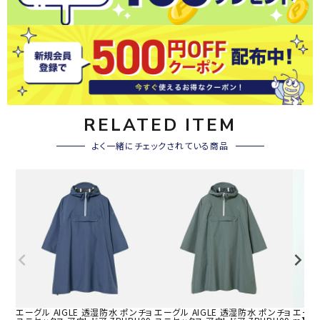
RELATED ITEM
よく一緒にチェックされている商品
エーグル AIGLE 透湿防水 ポンチョ
エーグル AIGLE 透湿防水 ポンチョ
エーグル