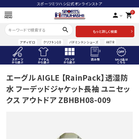
スポーツミツハシ公式オンラインストア
0
person
shopping_cart
search
もっと詳しく検索
アディゼロ
クリフトン10
バドミントンシューズ
AKTR
スポーツ
アイテム
ブランド
読み物
SALE品は
から選ぶ
から選ぶ
から選ぶ
こちら
ACCOUNT MENU
エーグル AIGLE 【RainPack】透湿防
ようこそ ゲスト 様
水 フーデッドジャケット長袖 ユニセッ
meeting_room
person
ログイン
会員登録
クス アウトドア ZBHBH08-009
スポーツから選ぶ
アイテムから選ぶ