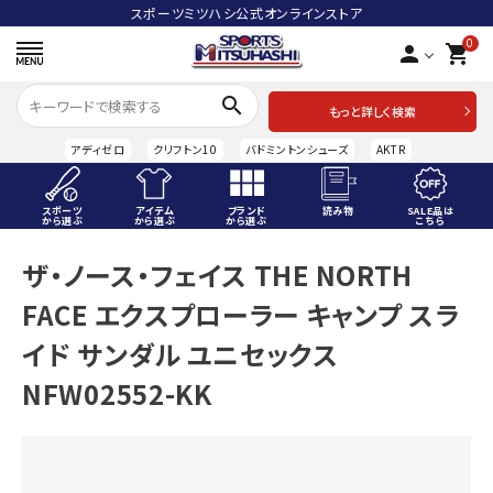
スポーツミツハシ公式オンラインストア
0
person
shopping_cart
search
もっと詳しく検索
アディゼロ
クリフトン10
バドミントンシューズ
AKTR
スポーツ
アイテム
ブランド
読み物
SALE品は
から選ぶ
から選ぶ
から選ぶ
こちら
ACCOUNT MENU
ザ・ノース・フェイス THE NORTH
ようこそ ゲスト 様
FACE エクスプローラー キャンプ スラ
meeting_room
person
ログイン
会員登録
イド サンダル ユニセックス
NFW02552-KK
スポーツから選ぶ
アイテムから選ぶ