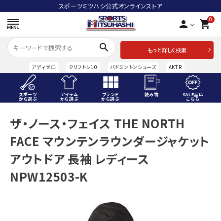
スポーツミツハシ公式オンラインストア
0
person
shopping_cart
search
もっと詳しく検索
アディゼロ
クリフトン10
バドミントンシューズ
AKTR
スポーツ
アイテム
ブランド
読み物
SALE品は
から選ぶ
から選ぶ
から選ぶ
こちら
ACCOUNT MENU
ザ・ノース・フェイス THE NORTH
ようこそ ゲスト 様
FACE マウンテンラウンダージャケット
meeting_room
person
ログイン
会員登録
アウトドア 長袖 レディース
NPW12503-K
スポーツから選ぶ
アイテムから選ぶ