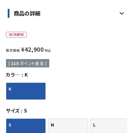
商品の詳細
¥
42,900
販売価格
税込
[
215
ポイント進呈 ]
カラ―
K
K
サイズ
S
S
M
L