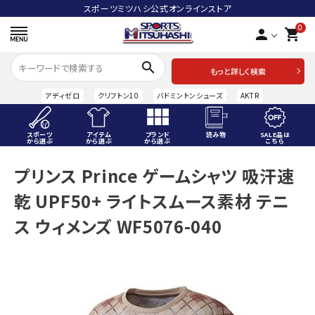
スポーツミツハシ公式オンラインストア
0
person
shopping_cart
search
もっと詳しく検索
アディゼロ
クリフトン10
バドミントンシューズ
AKTR
スポーツ
アイテム
ブランド
読み物
SALE品は
から選ぶ
から選ぶ
から選ぶ
こちら
ACCOUNT MENU
プリンス Prince ゲームシャツ 吸汗速
ようこそ ゲスト 様
乾 UPF50+ ライトスムース素材 テニ
meeting_room
person
ログイン
会員登録
ス ウィメンズ WF5076-040
スポーツから選ぶ
アイテムから選ぶ