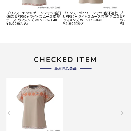
プリンス Prince ゲームシャツ 吸汗
プリンス Prince Ｔシャツ 吸汗速乾
プリンス
速乾 UPF50+ ライトスムース素材
UPF50+ ライトスムース素材 テニス
UPF
テニス ウィメンズ WF5076-148
ウィメンズ WF5078-040
ウィメン
¥
6,006
¥
5,005
¥
5,00
(税込)
(税込)
CHECKED ITEM
最近見た商品