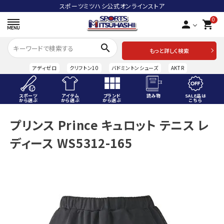
スポーツミツハシ公式オンラインストア
0
person
shopping_cart
search
もっと詳しく検索
アディゼロ
クリフトン10
バドミントンシューズ
AKTR
スポーツ
アイテム
ブランド
読み物
SALE品は
から選ぶ
から選ぶ
から選ぶ
こちら
ACCOUNT MENU
プリンス Prince キュロット テニス レ
ようこそ ゲスト 様
ディース WS5312-165
meeting_room
person
ログイン
会員登録
スポーツから選ぶ
アイテムから選ぶ