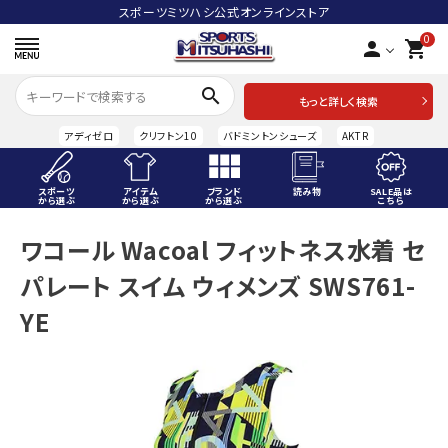
スポーツミツハシ公式オンラインストア
0
person
shopping_cart
search
もっと詳しく検索
アディゼロ
クリフトン10
バドミントンシューズ
AKTR
スポーツ
アイテム
ブランド
読み物
SALE品は
から選ぶ
から選ぶ
から選ぶ
こちら
ACCOUNT MENU
ワコール Wacoal フィットネス水着 セ
ようこそ ゲスト 様
パレート スイム ウィメンズ SWS761-
meeting_room
person
ログイン
会員登録
YE
スポーツから選ぶ
アイテムから選ぶ