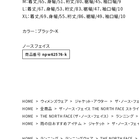
M：着丈/65、身幅/51、裄丈/80、裾幅/45、袖口幅/9
ボール（ハ
L：着丈/67、身幅/53、裄丈/83、裾幅/47、袖口幅/10
その他アク
XL：着丈/69、身幅/55、裄丈/86、裾幅/49、袖口幅/10
カラー：ブラック・K
ノースフェイス
商品番号
npw62576-k
ウォ
メンズウォ
ウィメンズ
HOME
ウィメンズウェア
ジャケット・アウター
ザ・ノース・フェ
その他アク
HOME
全商品
ザ・ノース・フェイス THE NORTH FACE スト
HOME
THE NORTH FACE（ザ・ノース・フェイス）
ランニング
HOME
雨の日おすすめアイテム
ジャケット
ザ・ノース・フェイ
HOME
ランニング
ランニングウェア
THE NORTH FACE