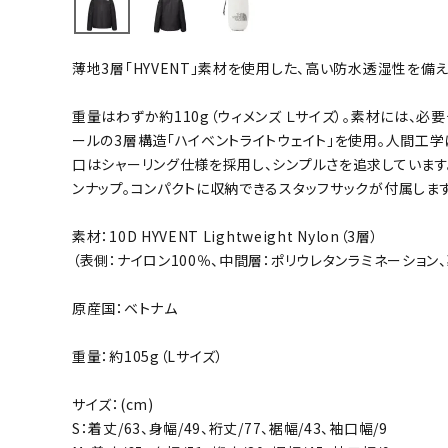
バト
薄地3層「HYVENT」素材を使用した、高い防水透湿性を備え
バドミント
ストリングス
重量はわずか約110g（ウィメンズ Ｌサイズ）。素材には、
ールの3層構造「ハイベントライトウェイト」を使用。人間工
バドミント
口はシャーリング仕様を採用し、シンプルさを追求しています
バドミント
ンナップ。コンパクトに収納できるスタッフサックが付属します
シャトル
グリップテ
素材：10D HYVENT Lightweight Nylon（3層）
バッグ
（表側：ナイロン100％、中間層：ポリウレタンラミネーション、
ソックス
原産国：ベトナム
その他アク
ハン
重量：約105g（Lサイズ）
サイズ：(cm)
ハンドボー
S：着丈/63、身幅/49、裄丈/77、裾幅/43、袖口幅/9
ハンドボー