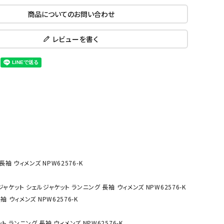
ール水着
ジュニアランニングシューズ
商品についてのお問い合わせ
ムキャップ
ランニングウェア
KE
Nittak
Ocean
ogaw
グル
ランニングタイツ
レビューを書く
u
Pacifi
a tent
c
他アクセサリー
ランニングソックス
ンスポーツ
ランニングキャップ
ランニングバッグ・ポーチ
その他アクセサリー
ENA
phite
Prince
PUMA
トレーニング用品
アウトドア
Y
n
ーニング用品
メンズアウトドアウェア
グッズ
ウィメンズアウトドアウェア
袖 ウィメンズ NPW62576-K
キッズ・ベビーアウトドアウェア
efT
RUST
ryka
SALO
アウトドアシューズ
ルジャケット シェルジャケット ランニング 長袖 ウィメンズ NPW62576-K
rer
Y
MON
 ウィメンズ NPW62576-K
トレッキングシューズ
帽子
ト ランニング 長袖 ウィメンズ NPW62576-K