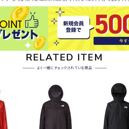
その他アクセサリー
SAYSK
Sondi
SP
Y
co
O
トレーニング・ジム/カジ
・格闘技
ュアル
キャ
メンズウェア
RELATED ITEM
クー
suria
SVOL
S
ウィメンズウェア
技小物
クッ
ME
S
キッズウェア
よく一緒にチェックされている商品
シュ
コンプレッションウェア
テー
インナーウェア
テー
シューズ
テン
ジュニアシューズ
バー
ブーツ・サンダル
TRIGG
uhlsp
U
バッ
バッグ
ERPOI
ort
O
ベッ
NT
キャップ