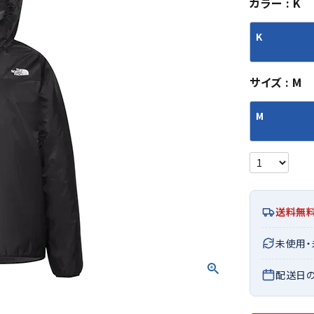
カラー
K
シューズアクセサリー
硬式
ソックス
フットボールサンダル
軟式
Babol
BIKE
B
K
セサリー
at
ER
サッカーウェア
少年
シューズ
バッグ
ジュニアサッカーウェア
ソフ
サイズ
M
レプリカ商品
野球
メンズランニング
バックパック
ジュニアレプリカ商品
少年
ウイメンズランニング
トートバッグ
M
サッカーボール
野球
ジュニアランニング
ショルダーバッグ
CEP
Chaco
C
フットサルボール
ジュ
サッカースパイク
ボディー・ウエストバッグ
tt
pi
サッカーバッグ
ユニ
ジュニアサッカースパイク
ダッフル・ボストンバッグ
その他アクセサリー
バッ
サッカー・フットサルトレーニン
テニスバッグ
イン
グシューズ
その他バッグ
送料無
その
ジュニアサッカー・フットサルト
DESC
FINTA
Fo
未使用
レーニングシューズ
バッ
ENTE
e
野球スパイク・シューズ
メン
配送日
少年野球スパイク・シューズ
ソッ
バスケットボールシューズ
その