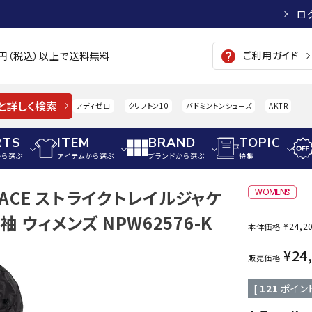
ロ
ご利用ガイド
help
00円（税込）以上で送料無料
と詳しく検索
アディゼロ
クリフトン10
バドミントンシューズ
AKTR
RTS
ITEM
BRAND
TOPIC
から選ぶ
アイテムから選ぶ
ブランドから選ぶ
特集
 FACE ストライクトレイルジャケ
メンズアパレル
サッカー・フットサル
ウィメンズアパレル
 ウィメンズ NPW62576-K
¥
24,2
本体価格
パイク・シューズ
トップス
サッカースパイク
トップス
硬式
adidas
AIGLE
A
¥
24
シューズアクセサリー
ジャケット・アウター
ジュニアサッカースパイク
ジャケット・アウター
軟式
販売価格
メンズ・ユニセックスウ
ボトムス・パンツ
トレーニングシューズ
ボトムス・パンツ
少年
[
121
ポイン
その他ウェア
ジュニアレーニングシューズ
その他ウェア
ソフ
ウィメンズウェア