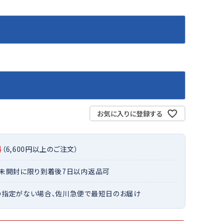
バット
ストリングス・ガット（ソフトテニス）
サポーター・テーピング
バット
グリップテープ
タオル
UTT
CANT
CAPT
ccilu
FLY
ERBU
AIN
軟式バット
エッジガード
ソックス
帽子
RY
STAG
トボール用バット
テニスシューズ
スパイク・シューズ
テニスバッグ
ランニング・陸上ソックス
キャップ
野球スパイク・シューズ
テニスウェア
テニス・バドミントンソックス
ハット
ウェア
キャップ・バイザー
野球ソックス
サンバイザー
ham
Colum
CONV
DA
ニア野球ウェア
ソックス
バスケットソックス
ニット帽・ビーニー
on
bia
ERSE
MISS
お気に入りに登録する
フォーム・練習着
ボール（テニス）
バレーボールソックス
その他キャップ
ティング手袋
その他アクセサリー
トレッキングソックス
ナーグローブ（守備用手袋）
ラグビーソックス
料
（6,600円以上のご注文）
他手袋
トレーニング・ジム・カジュアル
xfir
G-FIT
gol.
GOSE
・未開封に限り到着後7日以内返品可
グ・ケース
N
テナンス用品
の指定がない場合、佐川急便で最短日のお届け
クス・ストッキング
他アクセサリー