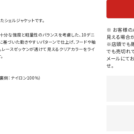
バレーボールシューズ
HEAD
HELLY
H
ミントン
卓球
テニスシューズ
HANS
たシェルジャケットです。
EN
バドミントンシューズ
ンラケット
卓球ラケット
バス
※ お客様
フィットネスシューズ
・ガット
ラバー
バス
必要十分な強度と軽量性のバランスを考慮した、10デニ
見える場合が
陸上スパイク・シューズ
学に基づいた動きやすいパターンで仕上げ、フードや袖
ンシューズ
卓球シューズ
レプ
※店頭でも
ハンドボールシューズ
。レースゼッケンが透けて見えるクリアカラーをライ
でも売切れて
ンウェア
卓球ウェア
ボー
LI-
LUXIL
LU
。
ウォーキング・トレッキングシュ
メールにて
ボール（卓球）
ボー
NING
ON
O
ーズ
せ。
ープ
その他アクセサリー
ソッ
A
アウトドアシューズ
卓球台
その
裏側：ナイロン100％）
トレーニング・ジム・カジュアル
キッズカジュアル
セサリー
スイム・競泳
MIKAN
MIKAS
ミ
ドボール
ラグビー
サンダル
O
A
シ
ジ
ルシューズ
ラグビースパイク・シューズ
競泳
ルウェア
ラグビーウェア
フィ