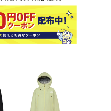
ソックス
バッグ
AZI
Speed
SSK
Super
o
Natur
その他アクセサリー
al
キャンプ用品
リー・コンテナ
ラー・ジャグ
WAN
Tasm
Tecnif
THE
キングウェア
ania
ibre
NORT
ラフ・寝具
Surf
H
FACE
ブル・チェア関連
ブルウェア
ト・タープ用品
ベキュー・焚き火
MBR
UNDE
VICTA
VIEW
グ
R
S
ト・マット・シート
ARMO