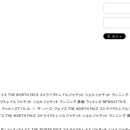
ンドボール）
ヘッドギア（ラグビー）
スク
セサリー
ソックス
スイ
NEUT
New
NI
その他アクセサリー
ゴー
RALW
Balan
ORKS
ce
その
マリ
ON
ONYO
P
ーキング
フィットネス・ヨガ
NE
LT
ーキングシューズ
ヨガウェア
トレ
ウォーキングシューズ
ヨガマット
健康
イス THE NORTH FACE ストライクトレイルジャケット シェルジャケット ランニング 長
セサリー
ヨガアクセサリー
ライクトレイルジャケット シェルジャケット ランニング 長袖 ウィメンズ NPW62576-K
Rawli
Real
Re
ダンス・フィットネスウェア
ウィメンズアパレル
ザ・ノース・フェイス THE NORTH FACE ストライクトレイ
ngs
Stone
ou
ス THE NORTH FACE ストライクトレイルジャケット シェルジャケット ランニング 長袖
ダンス・フィットネスシューズ
インナーウェア
ザ・ノース・フェイス THE NORTH FACE ストライクトレイルジャケット シェルジャケッ