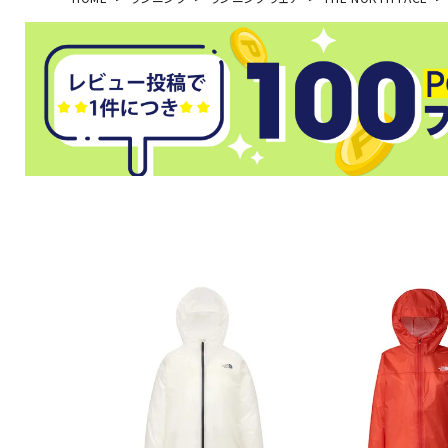
武道
柔道
ボクシング
武道・格闘