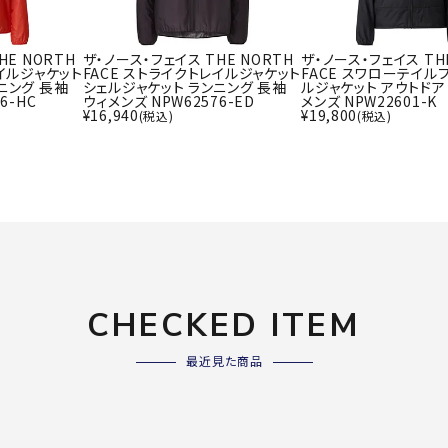
ライ
ソックス
その
その他アクセサリー
HE NORTH
ザ・ノース・フェイス THE NORTH
ザ・ノース・フェイス TH
レイルジャケット
FACE ストライクトレイルジャケット
FACE スワローテイル
ニング 長袖
シェルジャケット ランニング 長袖
ルジャケット アウトドア
6-HC
ウィメンズ NPW62576-ED
メンズ NPW22601-K
¥
16,940
¥
19,800
(税込)
(税込)
Wacoa
Wilso
Ws
l CW-X
n
io
ZETT
CHECKED ITEM
最近見た商品