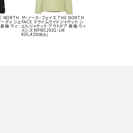
ト・ランタン
UR
他アクセサリー
E NORTH
ザ・ノース・フェイス THE NORTH
フーディ シェ
FACE クライムライトジャケット シ
 長袖 ウィ
ェルジャケット アウトドア 長袖 ウィ
メンズ NPW12501-LM
¥
35,420
(税込)
tud
YASAK
YONEX
ZAMS
A
T