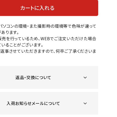
OKA
hum
JFIT
le coq
カートに入れる
バスケットボール
バレーボール
mel
sporti
f
ケットボールシューズ
バレーボールシューズ
のパソコンの環境・また撮影時の環境等で色味が違って
ケットボールウェア
バレーボールウェア
あります。
リカウェア・グッズ
バレーボール用サポーター
販売を行っているため、WEBでご注文いただけた場合
いることがございます。
ル（バスケットボール）
ボール（バレーボール）
ZeS
mand
Marbl
Marm
お返事させていただきますので、何卒ご了承くださいま
ル用品（バスケットボール）
ボール用品（バレーボール）
MBR
uka
e
ot
クス
ソックス
他アクセサリー
その他アクセサリー
返品・交換について
ツハ
MIZUN
molte
MTG
スイム・競泳
ランニング
オリ
O
n
ナル
入荷お知らせメールについて
水着・練習水着
メンズランニングシューズ
ットネス水着
レディースランニングシューズ