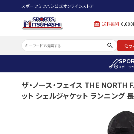
スポーツミツハシ公式オンラインストア
card_giftcard
送料無料
6,6
search
もっ
SPO
スポーツ
ACCOUNT MENU
ザ・ノース・フェイス THE NORTH
陸上
ようこそ ゲスト 様
ット シェルジャケット ランニング 長袖
陸上競技ス
meeting_room
person
ログイン
会員登録
陸上競技用
陸上競技用
スポーツから選ぶ
ェア
アイテムから選ぶ
陸上競技用