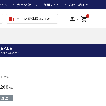
グイン
会員登録
ご利用ガイド
お問い合わせ
0
person
shopping_cart
チーム・団体様はこちら
business
SALE
SALE品はこちら
野球
キッズアパレル
テニス
その他アクセサリー
00
（税込）
グラブ・ミット
トップス
硬式テニスラケット
ボール
KTR
arena
asics
ATHL
,200
グラブ・ミット
ジャケット・アウター
ジュニア硬式テニスラケット
季節対策商品
ETA
税込
野球グラブ・ミット
ボトムス・パンツ
ソフトテニスラケット
健康グッズ
ト進呈 ]
トボール用グラブ・ミット
その他ウェア
ストリングス・ガット（テニス）
ヨガマット