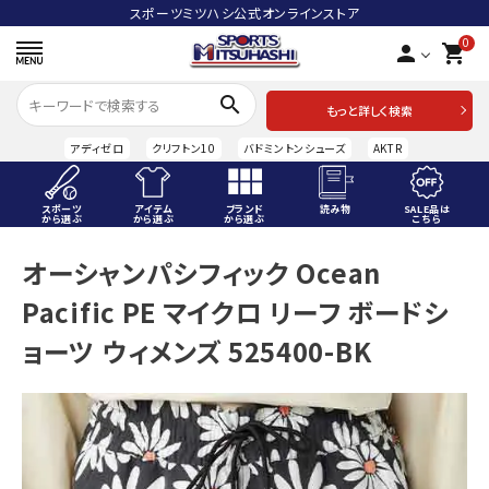
スポーツミツハシ公式オンラインストア
0
person
shopping_cart
search
もっと詳しく検索
アディゼロ
クリフトン10
バドミントンシューズ
AKTR
スポーツ
アイテム
ブランド
読み物
SALE品は
から選ぶ
から選ぶ
から選ぶ
こちら
ACCOUNT MENU
オーシャンパシフィック Ocean
ようこそ ゲスト 様
Pacific PE マイクロ リーフ ボードシ
meeting_room
person
ログイン
会員登録
ョーツ ウィメンズ 525400-BK
スポーツから選ぶ
アイテムから選ぶ