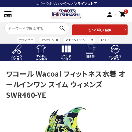
スポーツミツハシ公式オンラインストア
0
person
shopping_cart
search
もっと詳しく検索
アディゼロ
クリフトン10
バドミントンシューズ
AKTR
スポーツ
アイテム
ブランド
読み物
SALE品は
から選ぶ
から選ぶ
から選ぶ
こちら
ACCOUNT MENU
ワコール Wacoal フィットネス水着 オ
ようこそ ゲスト 様
ールインワン スイム ウィメンズ
meeting_room
person
ログイン
会員登録
SWR460-YE
スポーツから選ぶ
アイテムから選ぶ